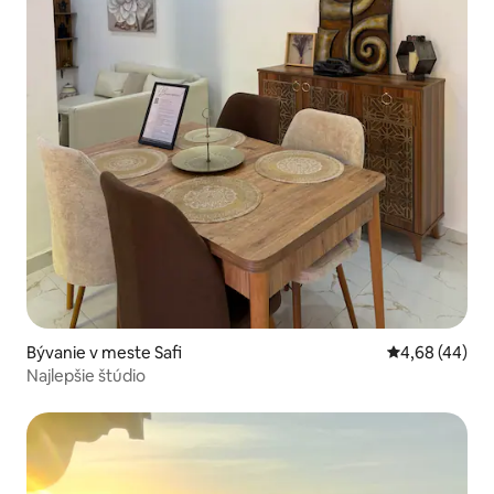
Bývanie v meste Safi
Priemerné oho
4,68 (44)
Najlepšie štúdio