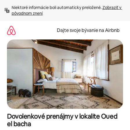
Preskočiť
Niektoré informácie boli automaticky preložené. 
Zobraziť v 
na
pôvodnom znení
obsah.
Dajte svoje bývanie na Airbnb
Dovolenkové prenájmy v lokalite Oued
el bacha