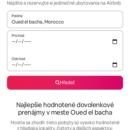
Nájdite a rezervujte si jedinečné ubytovania na Airbnb
Poloha
Keď budú výsledky k dispozícii, môžete si ich prechádzať pom
Príchod
Odchod
Hľadať
Najlepšie hodnotené dovolenkové
prenájmy v meste Oued el bacha
Hostia sa zhodli: tieto pobyty sú vysoko hodnotené
z hľadiska lokality, čistoty a ďalších aspektov.