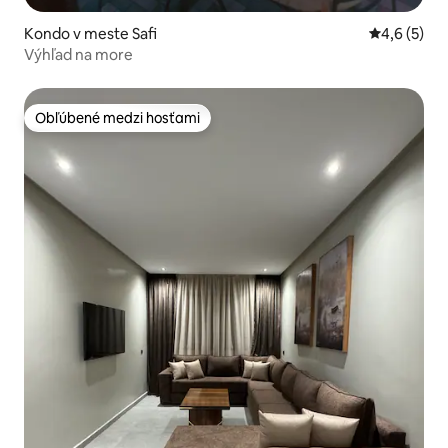
Kondo v meste Safi
Priemerné 
4,6 (5)
Výhľad na more
Obľúbené medzi hosťami
Obľúbené medzi hosťami