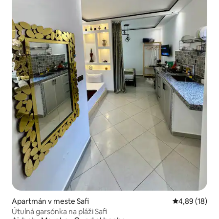
Apartmán v meste Safi
Priemerné oho
4,89 (18)
Útulná garsónka na pláži Safi