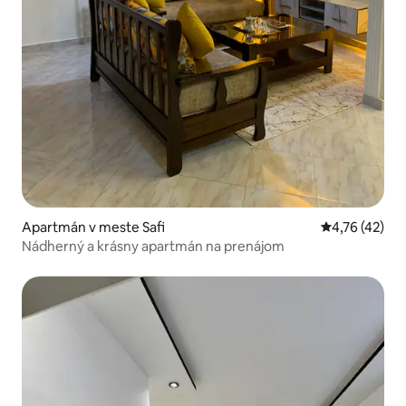
Apartmán v meste Safi
Priemerné oho
4,76 (42)
Nádherný a krásny apartmán na prenájom