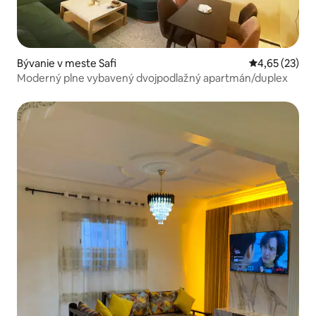
Bývanie v meste Safi
Priemerné oho
4,65 (23)
Moderný plne vybavený dvojpodlažný apartmán/duplex