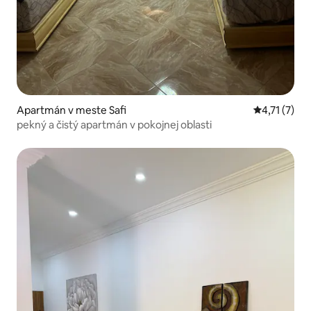
Apartmán v meste Safi
Priemerné o
4,71 (7)
pekný a čistý apartmán v pokojnej oblasti