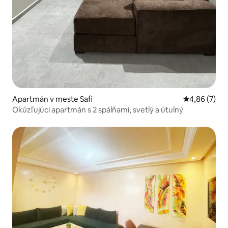
Apartmán v meste Safi
Priemerné oh
4,86 (7)
Okúzľujúci apartmán s 2 spálňami, svetlý a útulný