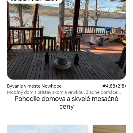
Obľúbené medzi hosťami
Bývanie v meste Newhope
Priemerné ohod
4,88 (218)
Mobilný dom s prístaviskom a vírivkou. Žiadne domáce
Pohodlie domova a skvelé mesačné
zvieratá.
ceny