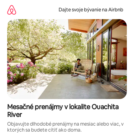
Preskočiť
na
Dajte svoje bývanie na Airbnb
obsah.
Mesačné prenájmy v lokalite Ouachita
River
Objavujte dlhodobé prenájmy na mesiac alebo viac, v
ktorých sa budete cítiť ako doma.