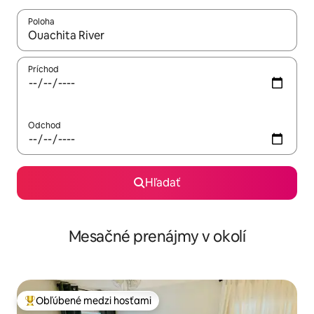
Poloha
Keď budú výsledky k dispozícii, môžete si ich prechádzať pom
Príchod
Odchod
Hľadať
Mesačné prenájmy v okolí
Obľúbené medzi hosťami
Najobľúbenejšie medzi hosťami