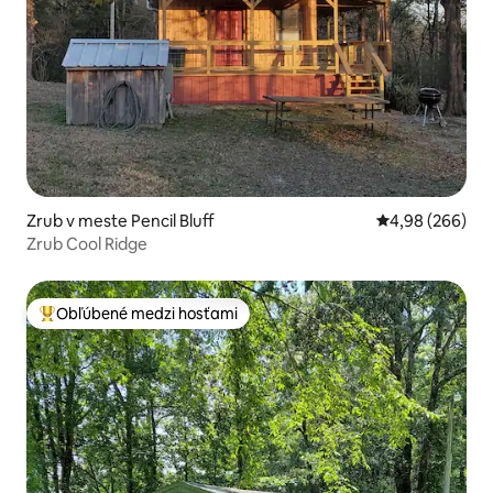
Zrub v meste Pencil Bluff
Priemerné ohod
4,98 (266)
Zrub Cool Ridge
Obľúbené medzi hosťami
Najobľúbenejšie medzi hosťami