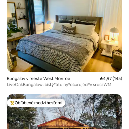
Bungalov v meste West Monroe
Priemerné ohod
4,97 (145)
LiveOakBungalow: čistý*útulný*očarujúci*v srdci WM
Obľúbené medzi hosťami
Najobľúbenejšie medzi hosťami