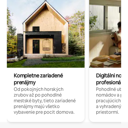
Kompletne zariadené
Digitálni nomá
prenájmy
profesionáli 
Od pokojných horských
Pohodlné ubyto
zrubov až po pohodlné
nomádov a pro
mestské byty, tieto zariadené
pracujúcich na 
prenájmy majú všetko
a vyhradenými
vybavenie pre pocit domova.
priestormi.