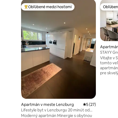
Obľúbené medzi hosťami
Obľúben
Najobľúbenejšie medzi hosťami
Obľúben
Apartmán
STAYY Gre
bezplatné
Vitajte v
tomto ve
apartmán
pre skvel
pobyt v mests
parkovani
kuchyňa -
King - Út
vhodná pre
palcováin
Apartmán v meste Lenzburg
Priemerné ohodnote
5 (27)
sušička - 
Lifestyle byt v Lenzburgu 20 minút od
hosťa - Ver
Zürichu
Moderný apartmán Minergie s obytnou
prvého k