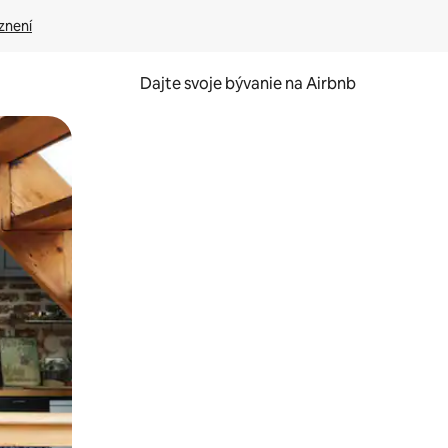
znení
Dajte svoje bývanie na Airbnb
kúmať pomocou dotykových gest či potiahnutia prstom.