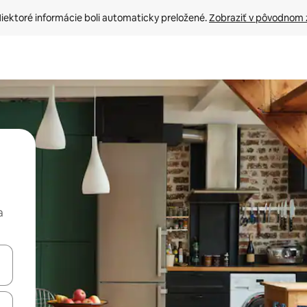
iektoré informácie boli automaticky preložené. 
Zobraziť v pôvodnom 
a
rechádzať pomocou klávesov so šípkami nahor a nadol alebo ich pres