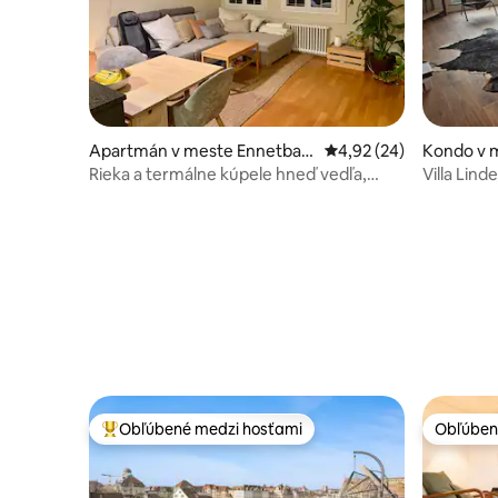
Apartmán v meste Ennetbad
Priemerné ohodnotenie
4,92 (24)
Kondo v 
en
Rieka a termálne kúpele hneď vedľa,
Villa Lin
útulné a tiché
Obľúbené medzi hosťami
Obľúben
Najobľúbenejšie medzi hosťami
Obľúben