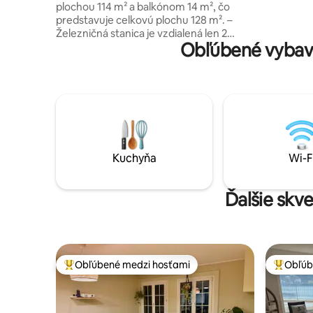
plochou 114 m² a balkónom 14 m², čo
apartmáne 
predstavuje celkovú plochu 128 m². –
Železničná stanica je vzdialená len 2
Obľúbené vybav
minúty chôdze – Do Zürichu HB sa
dostanete asi za 20 minút – Tichá poloha
- Denner, Coop a Migrolino sú vzdialené 5
minút chôdze. – Bezbariérový prístup
pre invalidné vozíky a výťah - 1 kryté
parkovacie miesto - 3 spálne, - 2 kúpeľne
(sprcha a vaňa) - Moderná kuchyňa s
kuchynským ostrovom Ideálne pre
rodiny, obchodných cestujúcich a
Kuchyňa
Wi-F
každého, kto chce skombinovať pohodlie
s najlepším spojením. .
Ďalšie skv
Obľúbené medzi hosťami
Obľúb
Najobľúbenejšie medzi hosťami
Najobľúb