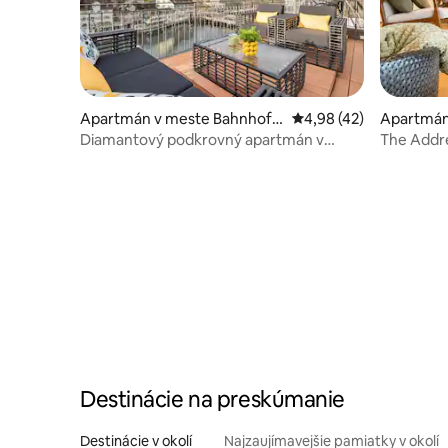
Apartmán v meste Bahnhofs
Priemerné ohodnotenie
4,98 (42)
Apartmán
trasse
Diamantový podkrovný apartmán v
The Addres
Starom Meste | Klimatizácia | Súkromná
kúpeľne a
strešná terasa
Destinácie na preskúmanie
Destinácie v okolí
Najzaujímavejšie pamiatky v okolí