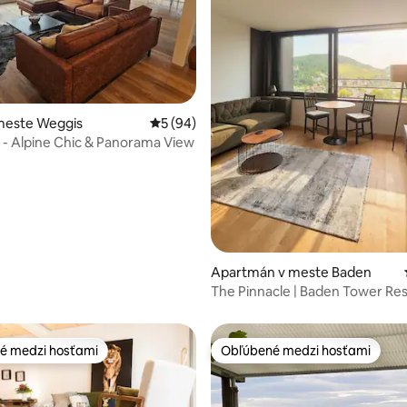
 4,92 z 5, počet hodnotení: 24
meste Weggis
Priemerné ohodnotenie 5 z 5, počet hodn
5 (94)
de - Alpine Chic & Panorama View
Apartmán v meste Baden
The Pinnacle | Baden Tower Re
é medzi hosťami
Obľúbené medzi hosťami
é medzi hosťami
Obľúbené medzi hosťami