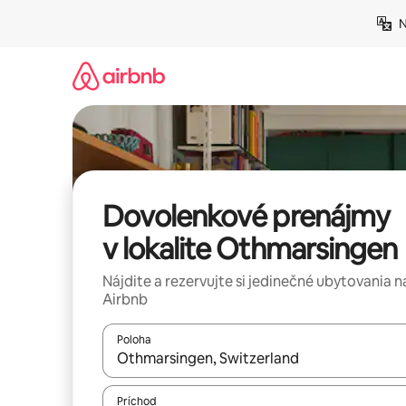
Preskočiť
N
na
obsah.
Dovolenkové prenájmy
v lokalite Othmarsingen
Nájdite a rezervujte si jedinečné ubytovania n
Airbnb
Poloha
Keď budú výsledky k dispozícii, môžete si ich p
Príchod