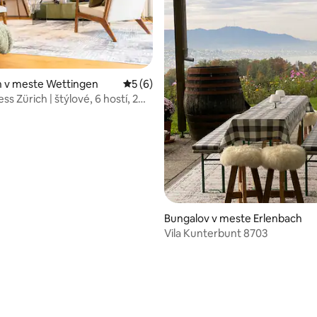
 4,98 z 5, počet hodnotení: 42
 v meste Wettingen
Priemerné ohodnotenie 5 z 5, počet ho
5 (6)
s Zürich | štýlové, 6 hostí, 2
 parkovanie
Bungalov v meste Erlenbach
Vila Kunterbunt 8703