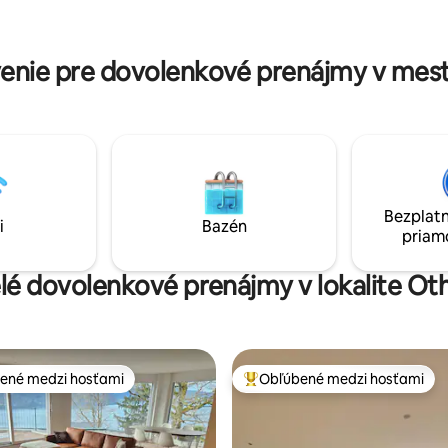
(autom), 7 minút (bicykel) aleb
cítili veľmi pohodlne.“ Ulrike
chôdze ste v centre alebo na ž
stanici. Zvieratá nie sú povolen
enie pre dovolenkové prenájmy v mes
Bezplatn
i
Bazén
priam
elé dovolenkové prenájmy v lokalite O
ené medzi hosťami
Obľúbené medzi hosťami
enejšie medzi hosťami
Najobľúbenejšie medzi hosťami