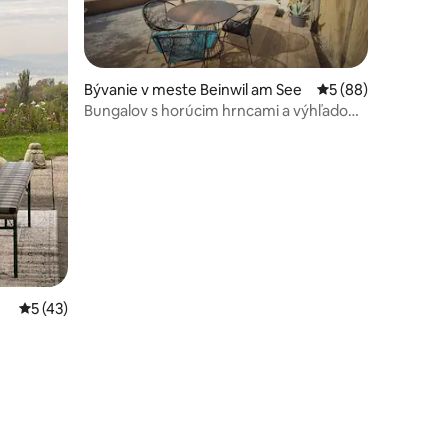
Bývanie v meste Beinwil am See
Priemerné ohodnote
5 (88)
Bungalov s horúcim hrncami a výhľadom
dnotení: 6
na jazero
Priemerné ohodnotenie 5 z 5, počet hodnotení: 43
5 (43)