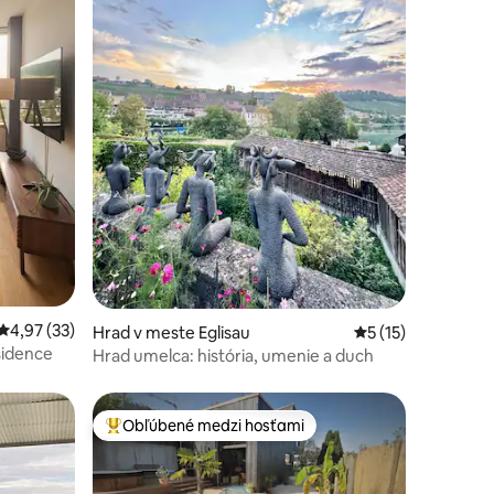
otení: 94
Priemerné ohodnotenie 4,97 z 5, počet hodnotení: 33
4,97 (33)
Hrad v meste Eglisau
Priemerné ohodnot
5 (15)
sidence
Hrad umelca: história, umenie a duch
Obľúbené medzi hosťami
Najobľúbenejšie medzi hosťami