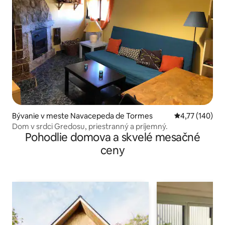
Bývanie v meste Navacepeda de Tormes
Priemerné ohod
4,77 (140)
Dom v srdci Gredosu, priestranný a príjemný.
Pohodlie domova a skvelé mesačné
ceny