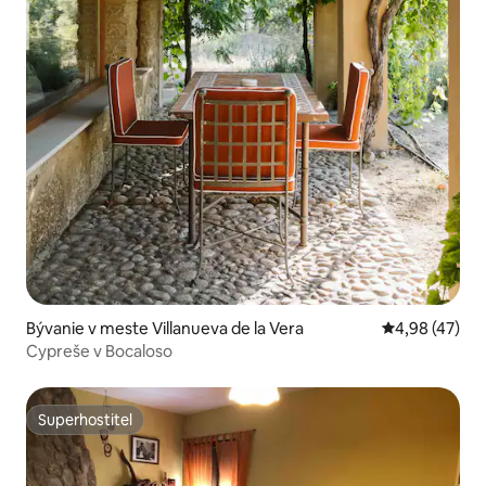
Bývanie v meste Villanueva de la Vera
Priemerné oho
4,98 (47)
Cypreše v Bocaloso
Superhostiteľ
Superhostiteľ