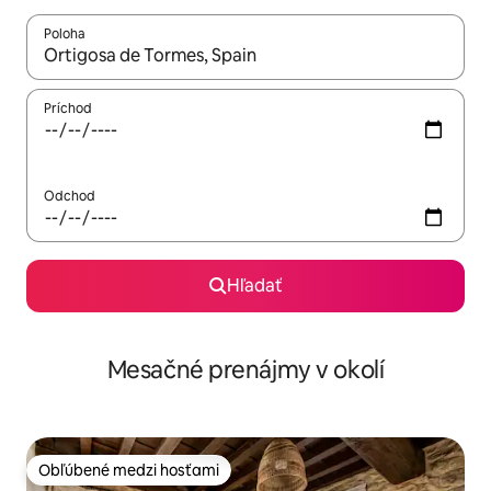
Poloha
Keď budú výsledky k dispozícii, môžete si ich prechádzať pom
Príchod
Odchod
Hľadať
Mesačné prenájmy v okolí
Obľúbené medzi hosťami
Obľúbené medzi hosťami