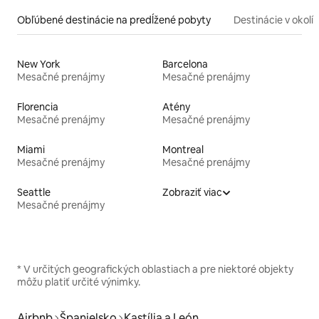
Obľúbené destinácie na predĺžené pobyty
Destinácie v okolí
New York
Barcelona
Mesačné prenájmy
Mesačné prenájmy
Florencia
Atény
Mesačné prenájmy
Mesačné prenájmy
Miami
Montreal
Mesačné prenájmy
Mesačné prenájmy
Seattle
Zobraziť viac
Mesačné prenájmy
* V určitých geografických oblastiach a pre niektoré objekty
môžu platiť určité výnimky.
Airbnb
Španielsko
Kastília a León