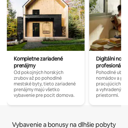
Kompletne zariadené
Digitálni nomá
prenájmy
profesionáli 
Od pokojných horských
Pohodlné ubyto
zrubov až po pohodlné
nomádov a pro
mestské byty, tieto zariadené
pracujúcich na 
prenájmy majú všetko
a vyhradenými
vybavenie pre pocit domova.
priestormi.
Vybavenie a bonusy na dlhšie pobyty