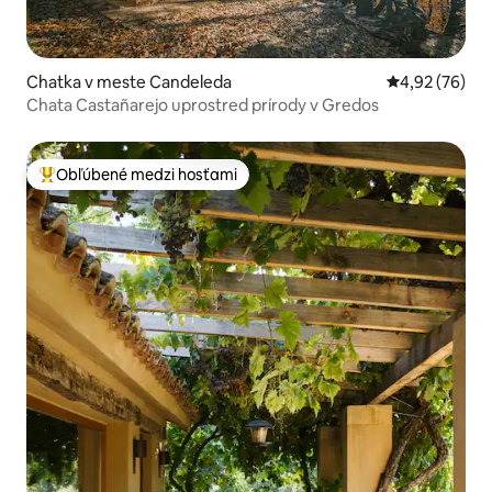
Chatka v meste Candeleda
Priemerné oho
4,92 (76)
Chata Castañarejo uprostred prírody v Gredos
Obľúbené medzi hosťami
Najobľúbenejšie medzi hosťami