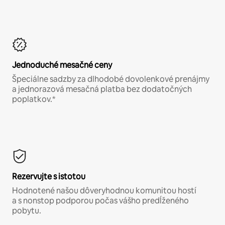
Jednoduché mesačné ceny
Špeciálne sadzby za dlhodobé dovolenkové prenájmy
a jednorazová mesačná platba bez dodatočných
poplatkov.*
Rezervujte s istotou
Hodnotené našou dôveryhodnou komunitou hostí
a s nonstop podporou počas vášho predĺženého
pobytu.