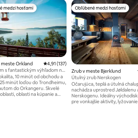
é medzi hosťami
Obľúbené medzi hosťami
é medzi hosťami
Obľúbené medzi hosťami
v meste Orkland
Priemerné ohodnotenie 4,91 z 5, počet hodn
4,91 (137)
m s fantastickým výhľadom na
Zrub v meste Bjerklund
okalita, 10 minút od obchodu a
Útulný zrub Nerskogen
 25 minút loďou do Trondheimu,
Očarujúca, teplá a útulná chalu
autom do Orkangeru. Skvelé
nachádza uprostred Jøldalenu 
 oblasti, oblasti na kúpanie a
Nerskogenu. Ideálny východis
ybolovu, a to na mori aj vo
pre vonkajšie aktivity, lyžovanie
mských vodách. Veľa možností
lyžovanie, poľovníctvo a rybolov
ovanie. Skvelý výhľad, krásne
môžete vychutnať hory a prírod
odmienky po celý deň. 2/3
a tichu a dobré príležitosti na 
nie 5 z 5, počet hodnotení: 52
uchyňa/obývacia izba, kúpeľňa a
rekreáciu v lete aj v zime. Míle 
é WC. Veľká terasa s
psích záprahov a lyžiarskych str
na more. Vhodné pre deti.
danej oblasti. Veľký vonkajší pri