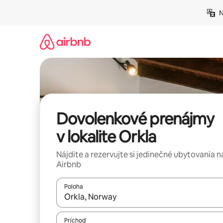
Preskočiť
N
na
obsah.
Dovolenkové prenájmy
v lokalite Orkla
Nájdite a rezervujte si jedinečné ubytovania n
Airbnb
Poloha
Keď budú výsledky k dispozícii, môžete si ich p
Príchod