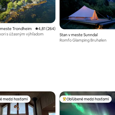
v meste Trondheim
Priemerné ohodnotenie 4,81 z 5, počet hodno
4,81 (264)
mori s úžasným výhľadom
Stan v meste Sunndal
Romfo Glamping Bruhølen
nie 5 z 5, počet hodnotení: 10
é medzi hosťami
Obľúbené medzi hosťami
é medzi hosťami
Najobľúbenejšie medzi hosťami