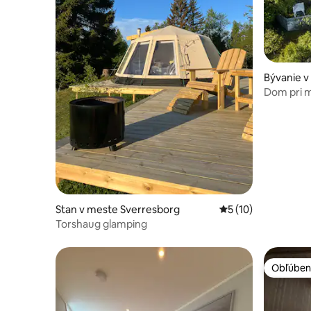
Bývanie 
Dom pri 
Stan v meste Sverresborg
Priemerné ohodnote
5 (10)
Torshaug glamping
Obľúben
Obľúben