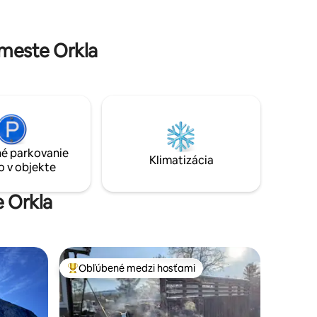
okúpať na hviezdnu oblohu a zobudiť sa s
ami na
krásnym výhľadom. Znížte si ramená a
vychutnajte si pokoj prírody a výhľad! Z
meste Orkla
parkoviska je to asi 600 metrov chôdze,
obujte si dobré topánky, keď cesta vedie
lesom a nejakým močiarom. V zime
musíte ísť lyžovať alebo na snežniciach,
pretože tu nie je rozbitá cesta.
é parkovanie
Klimatizácia
o v objekte
e Orkla
Obľúbené medzi hosťami
Najobľúbenejšie medzi hosťami