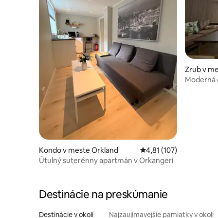
Zrub v m
Moderná 
Kondo v meste Orkland
Priemerné ohodnotenie 
4,81 (107)
Útulný suterénny apartmán v Orkangeri
Destinácie na preskúmanie
Destinácie v okolí
Najzaujímavejšie pamiatky v okolí