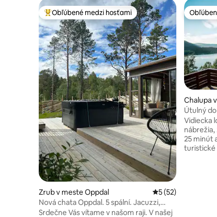
Obľúbené medzi hosťami
Obľúben
Najobľúbenejšie medzi hosťami
Obľúben
Chalupa 
Útulný do
fjord!
Vidiecka l
nábrežia,
25 minút 
turistické
možnosti r
vnútroze
na bicykl
slnečné p
Zrub v meste Oppdal
Priemerné ohodnote
5 (52)
spálne, k
Nová chata Oppdal. 5 spální. Jacuzzi,
samostatn
veľký vonkajší priestor.
Srdečne Vás vítame v našom raji. V našej
výhľadom 