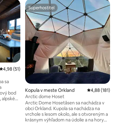
Chata v 
Superhostiteľ
Obľú
Superhostiteľ
Najobľú
Chata Or
ďaleko o
Vaše súk
prístupo
vychutna
pohodlia.
pokojnej 
pokojný ú
všetkého, čo 
od obcho
otení: 137
posilňov
Priemerné ohodnotenie 4,98 z 5, počet hodnotení: 51
4,98 (51)
krásnou 
blízkosti
chodníkov
pa sa
pokojný p
a
Kopula v meste Orkland
Priemerné ohodnotenie
4,88 (181)
keď ste b
kový bod
Arctic dome Hoset
jednoduc
, alpské
Arctic Dome Hosetåsen sa nachádza v
. Tu si
obci Orkland. Kupola sa nachádza na
u v pokoji
vrchole s lesom okolo, ale s otvoreným a
oddych a
krásnym výhľadom na údolie a na hory
zjazdoviek,
Trollheimenu. Položte sa do mäkkej a
edísk v
pohodlnej postele, kde sa môžete
estor