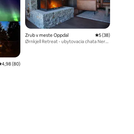
Zrub v meste Oppdal
Priemerné ohodnot
5 (38)
Ørnkjell Retreat - ubytovacia chata Nersk
notení: 22
？/Oppdal
Priemerné ohodnotenie 4,98 z 5, počet hodnotení: 80
4,98 (80)