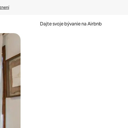
znení
Dajte svoje bývanie na Airbnb
kúmať pomocou dotykových gest či potiahnutia prstom.