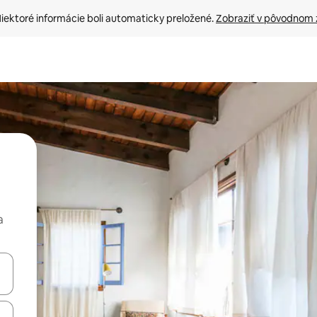
iektoré informácie boli automaticky preložené. 
Zobraziť v pôvodnom 
a
rechádzať pomocou klávesov so šípkami nahor a nadol alebo ich pres