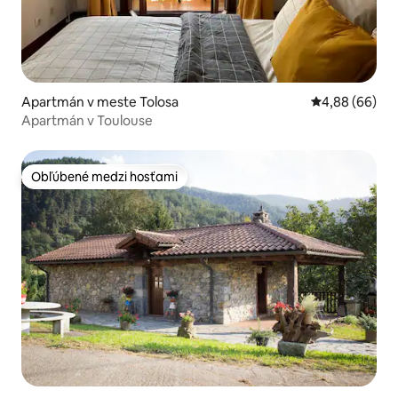
Apartmán v meste Tolosa
Priemerné oho
4,88 (66)
Apartmán v Toulouse
Obľúbené medzi hosťami
Obľúbené medzi hosťami