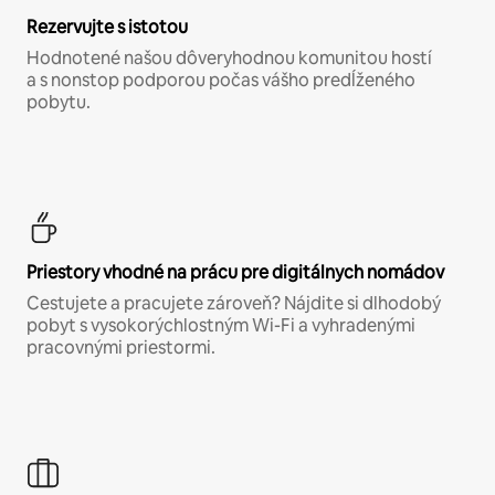
Rezervujte s istotou
Hodnotené našou dôveryhodnou komunitou hostí
a s nonstop podporou počas vášho predĺženého
pobytu.
Priestory vhodné na prácu pre digitálnych nomádov
Cestujete a pracujete zároveň? Nájdite si dlhodobý
pobyt s vysokorýchlostným Wi-Fi a vyhradenými
pracovnými priestormi.