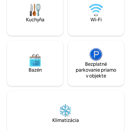
Nachádza sa 2,4 k
blízkosti obchodov,
Obe balkóny majú f
Kuchyňa
Wi-Fi
Bezplatné
Bazén
parkovanie priamo
v objekte
Klimatizácia