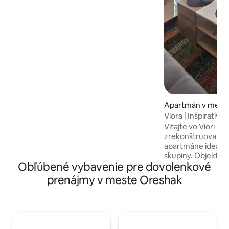
jasnú oblohu a západy slnka. Ak ste
milovníkom pokoja a prírody, toto je to
správne miesto pre vás. Buďte naším
hosťom a dovoľte nám, aby sme vám
pomohli užiť si nádherný pobyt v tomto
očarujúcom dome.
Apartmán v mest
Viora | Inšpiratívn
Vitajte vo Viori – 
zrekonštruovanom
apartmáne ideálno
skupiny. Objekt p
Obľúbené vybavenie pre dovolenkové
spálne, plne vyba
v kúpeľnom štýle 
prenájmy v meste Oreshak
izbu s rozkladaco
nádherným panor
Rýchle Wi-Fi, intel
elegantná výzdoba
prostredie na rela