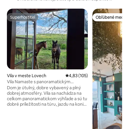
Superhostiteľ
Obľúbené medzi 
Superhostiteľ
Obľúbené medzi 
Vila v meste Lovech
Priemerné ohodnotenie 4,83 z 5
4,83 (105)
Vila Namaste s panoramatickým
výhľadom a krbom
Dom je útulný, dobre vybavený a plný
dobrej atmosféry. Vila sa nachádza na
celkom panoramatickom výhľade a sú tu
dobré príležitosti na túru, jazdu na koni
alebo len na oddych. V chladných dňoch
si môžete vychutnať pohár vína pred
skutočným krbom. Nádherná chata na
oddych v prírode, kde môžete sledovať