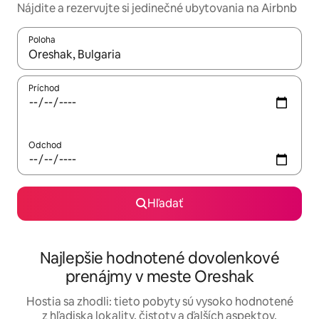
Nájdite a rezervujte si jedinečné ubytovania na Airbnb
Poloha
Keď budú výsledky k dispozícii, môžete si ich prechádzať pom
Príchod
Odchod
Hľadať
Najlepšie hodnotené dovolenkové
prenájmy v meste Oreshak
Hostia sa zhodli: tieto pobyty sú vysoko hodnotené
z hľadiska lokality, čistoty a ďalších aspektov.