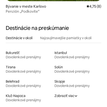
Bývanie v meste Karlovo
Priemerné o
4,75 (8)
Penzión „Podkovite“
Destinácie na preskúmanie
Destinácie v okolí
Najzaujímavejšie pamiatky v okolí
Bukurešť
Istanbul
Dovolenkové prenájmy
Dovolenkové prenájmy
Tirana
Solún
Dovolenkové prenájmy
Dovolenkové prenájmy
Belehrad
Skopje
Dovolenkové prenájmy
Dovolenkové prenájmy
Kluž-Napoca
Zobraziť viac
Dovolenkové prenájmy