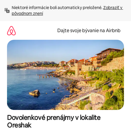
Preskočiť
Niektoré informácie boli automaticky preložené. 
Zobraziť v 
na
pôvodnom znení
obsah.
Dajte svoje bývanie na Airbnb
Dovolenkové prenájmy v lokalite
Oreshak