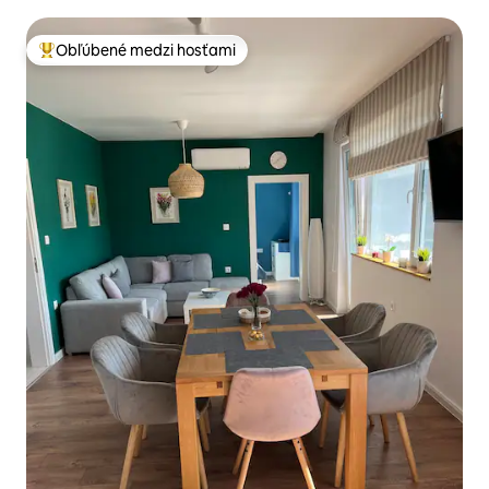
Obľúbené medzi hosťami
Najobľúbenejšie medzi hosťami