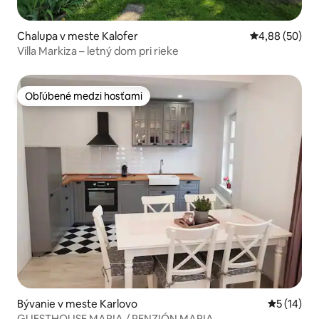
Chalupa v meste Kalofer
Priemerné oho
4,88 (50)
Villa Markiza – letný dom pri rieke
Obľúbené medzi hosťami
Obľúbené medzi hosťami
Bývanie v meste Karlovo
Priemerné 
5 (14)
GUESTHOUSE MARIA / PENZIÓN MARIA