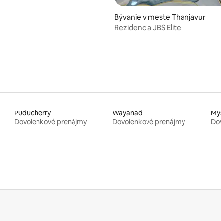
Bývanie v meste Thanjavur
Rezidencia JBS Elite
Puducherry
Wayanad
My
Dovolenkové prenájmy
Dovolenkové prenájmy
Do