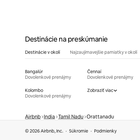
Destinácie na preskúmanie
Destinácie v okolí
Najzaujímavejšie pamiatky v okolí
Bangalúr
Čennaí
Dovolenkové prenájmy
Dovolenkové prenájmy
Kolombo
Zobraziť viac
Dovolenkové prenájmy
Airbnb
India
Tamil Nadu
Orattanadu
© 2026 Airbnb, Inc.
Súkromie
Podmienky