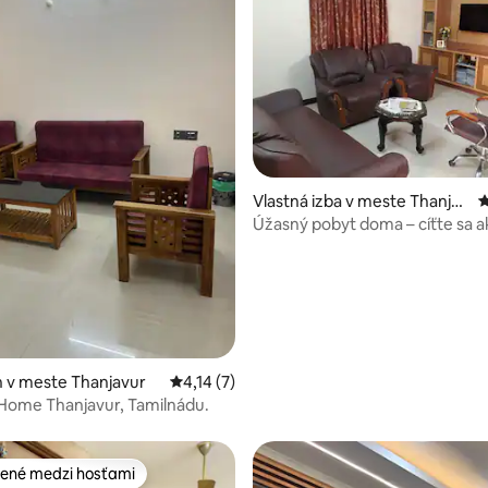
e 4,11 z 5, počet hodnotení: 9
Vlastná izba v meste Thanjav
P
ur
Úžasný pobyt doma – cíťte sa 
 v meste Thanjavur
Priemerné ohodnotenie 4,14 z 5, počet ho
4,14 (7)
Home Thanjavur, Tamilnádu.
ené medzi hosťami
enejšie medzi hosťami