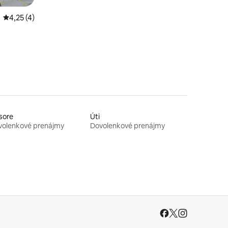
Priemerné ohodnotenie 4,25 z 5, počet hodnotení: 4
4,25 (4)
sore
Úti
volenkové prenájmy
Dovolenkové prenájmy