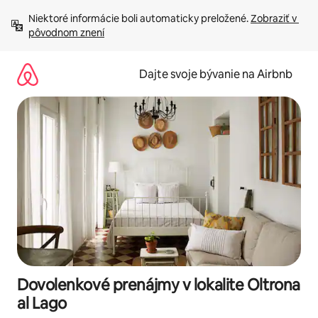
Preskočiť
Niektoré informácie boli automaticky preložené. 
Zobraziť v 
na
pôvodnom znení
obsah.
Dajte svoje bývanie na Airbnb
Dovolenkové prenájmy v lokalite Oltrona
al Lago