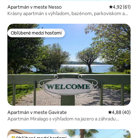
Apartmán v meste Nesso
Priemerné oho
4,92 (61)
Krásny apartmán s výhľadom, bazénom, parkoviskom a
záhradou
Obľúbené medzi hosťami
Obľúbené medzi hosťami
Apartmán v meste Gavirate
Priemerné oho
4,88 (40)
Apartmán Miralago s výhľadom na jazero a záhradu
Varese