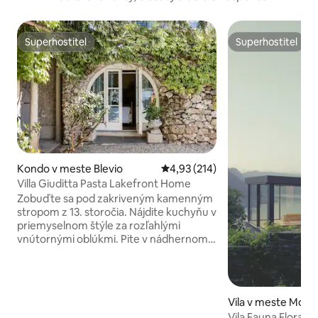
Superhostiteľ
Superhostiteľ
Superhostiteľ
Superhostiteľ
Kondo v meste Blevio
Priemerné ohodnotenie 4,93 z 5
4,93 (214)
Villa Giuditta Pasta Lakefront Home
Zobuďte sa pod zakriveným kamenným
stropom z 13. storočia. Nájdite kuchyňu v
priemyselnom štýle za rozľahlými
vnútornými oblúkmi. Pite v nádhernom
jazere a výhľad na hory zo tienistej
hojdacej siete. Vstúpte priamo do jazera
Como zo slnečných záhradných terás.
CIR: 013026-CNI–00010 Prízemný dom je
Vila v meste Molin
súčasťou vily z 13. storočia, ktorú kúpil v
Vila Fauna Flora La