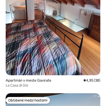
Apartmán v meste Gavirate
Priemerné oho
4,95 (38)
La Casa di Giò
Obľúbené medzi hosťami
Obľúbené medzi hosťami