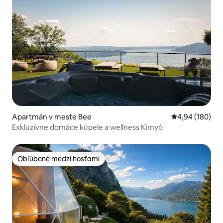
Apartmán v meste Bee
Priemerné ohod
4,94 (180)
Exkluzívne domáce kúpele a wellness Kimyô
Obľúbené medzi hosťami
Obľúbené medzi hosťami