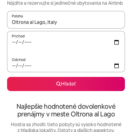
Nájdite a rezervujte si jedinečné ubytovania na Airbnb
Poloha
Keď budú výsledky k dispozícii, môžete si ich prechádzať pom
Príchod
Odchod
Hľadať
Najlepšie hodnotené dovolenkové
prenájmy v meste Oltrona al Lago
Hostia sa zhodli: tieto pobyty sú vysoko hodnotené
z hľadiska lokality, čistoty a ďalších aspektov.