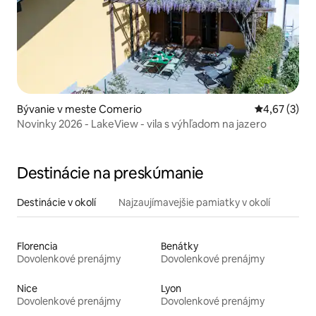
Bývanie v meste Comerio
Priemerné oh
4,67 (3)
Novinky 2026 - LakeView - vila s výhľadom na jazero
Destinácie na preskúmanie
Destinácie v okolí
Najzaujímavejšie pamiatky v okolí
Florencia
Benátky
Dovolenkové prenájmy
Dovolenkové prenájmy
Nice
Lyon
Dovolenkové prenájmy
Dovolenkové prenájmy