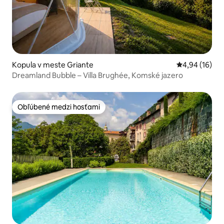
Kopula v meste Griante
Priemerné oho
4,94 (16)
Dreamland Bubble – Villa Brughée, Komské jazero
Obľúbené medzi hosťami
Obľúbené medzi hosťami