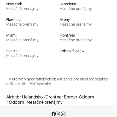
New York
Barcelona
Mesačné prenájmy
Mesačné prenájmy
Florencia
Atény
Mesačné prenájmy
Mesačné prenájmy
Miami
Montreal
Mesačné prenájmy
Mesačné prenájmy
Seattle
Zobraziť viac
Mesačné prenájmy
* V určitých geografických oblastiach a pre niektoré objekty
môžu platiť určité výnimky.
Airbnb
Holandsko
Drenthe
Borger-Odoorn
Odoorn
Mesačné prenájmy