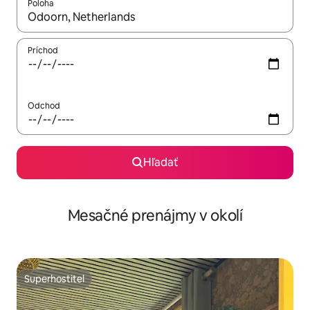
Poloha
Keď budú výsledky k dispozícii, môžete si ich prechádzať pom
Príchod
Odchod
Hľadať
Mesačné prenájmy v okolí
Superhostiteľ
Superhostiteľ