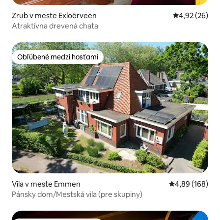
Zrub v meste Exloërveen
Priemerné oho
4,92 (26)
Atraktívna drevená chata
Obľúbené medzi hosťami
Obľúbené medzi hosťami
Vila v meste Emmen
Priemerné ohod
4,89 (168)
Pánsky dom/Mestská vila (pre skupiny)