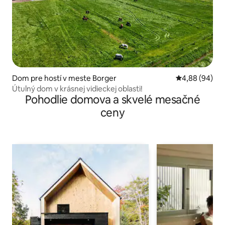
Dom pre hostí v meste Borger
Priemerné oho
4,88 (94)
Útulný dom v krásnej vidieckej oblasti!
Pohodlie domova a skvelé mesačné
ceny