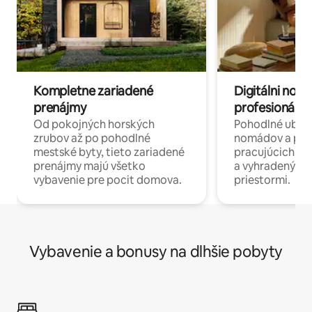
Kompletne zariadené
Digitálni nomá
prenájmy
profesionáli 
Od pokojných horských
Pohodlné ubyto
zrubov až po pohodlné
nomádov a pro
mestské byty, tieto zariadené
pracujúcich na 
prenájmy majú všetko
a vyhradenými
vybavenie pre pocit domova.
priestormi.
Vybavenie a bonusy na dlhšie pobyty