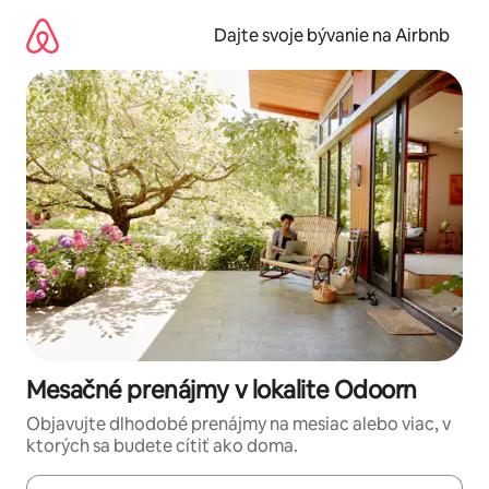
Preskočiť
na
Dajte svoje bývanie na Airbnb
obsah.
Mesačné prenájmy v lokalite Odoorn
Objavujte dlhodobé prenájmy na mesiac alebo viac, v
ktorých sa budete cítiť ako doma.