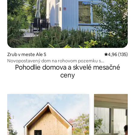
Zrub v meste Ale S
Priemerné ohod
4,96 (135)
Novopostavený dom na rohovom pozemku s
Pohodlie domova a skvelé mesačné
klimatizáciou a parkoviskom
ceny