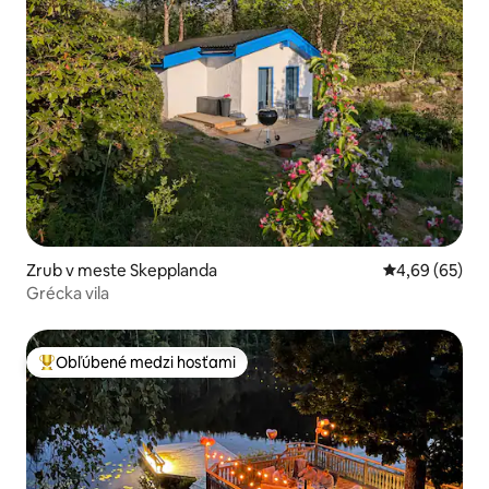
Zrub v meste Skepplanda
Priemerné oho
4,69 (65)
Grécka vila
Obľúbené medzi hosťami
Najobľúbenejšie medzi hosťami