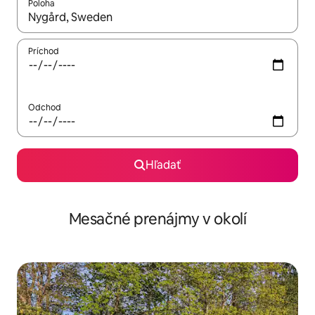
Poloha
Keď budú výsledky k dispozícii, môžete si ich prechádzať pom
Príchod
Odchod
Hľadať
Mesačné prenájmy v okolí