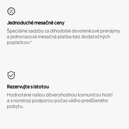
Jednoduché mesačné ceny
Špeciálne sadzby za dlhodobé dovolenkové prenájmy
a jednorazová mesačná platba bez dodatočných
poplatkov.*
Rezervujte s istotou
Hodnotené našou dôveryhodnou komunitou hostí
a s nonstop podporou počas vášho predĺženého
pobytu.