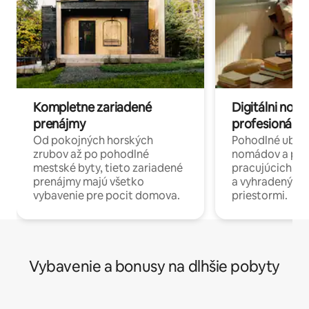
Kompletne zariadené
Digitálni nomá
prenájmy
profesionáli 
Od pokojných horských
Pohodlné ubyto
zrubov až po pohodlné
nomádov a pro
mestské byty, tieto zariadené
pracujúcich na 
prenájmy majú všetko
a vyhradenými
vybavenie pre pocit domova.
priestormi.
Vybavenie a bonusy na dlhšie pobyty