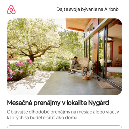
Preskočiť
na
Dajte svoje bývanie na Airbnb
obsah.
Mesačné prenájmy v lokalite Nygård
Objavujte dlhodobé prenájmy na mesiac alebo viac, v
ktorých sa budete cítiť ako doma.