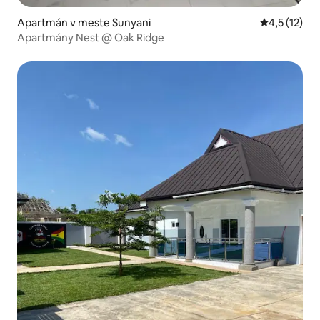
Apartmán v meste Sunyani
Priemerné o
4,5 (12)
Apartmány Nest @ Oak Ridge