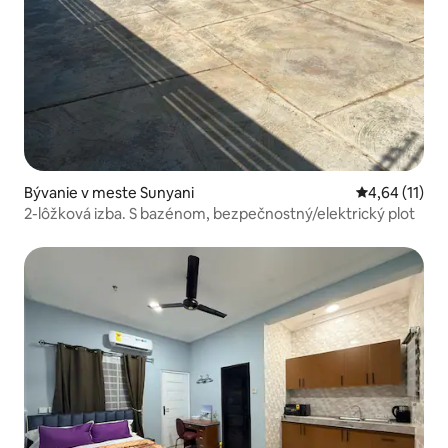
Bývanie v meste Sunyani
Priemerné oh
4,64 (11)
2-lôžková izba. S bazénom, bezpečnostný/elektrický plot