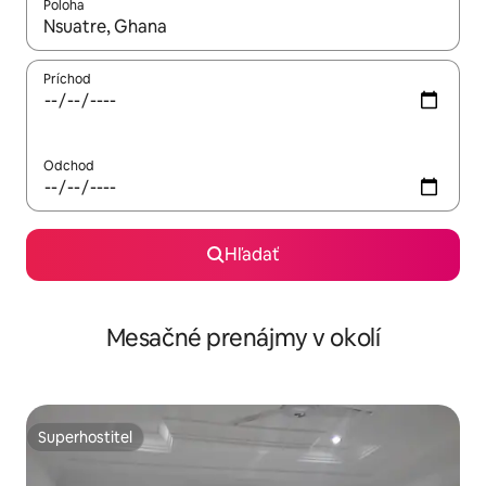
Poloha
Keď budú výsledky k dispozícii, môžete si ich prechádzať pom
Príchod
Odchod
Hľadať
Mesačné prenájmy v okolí
Superhostiteľ
Superhostiteľ