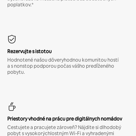
poplatkov.*
Rezervujte s istotou
Hodnotené našou dôveryhodnou komunitou hostí
a s nonstop podporou počas vášho predĺženého
pobytu.
Priestory vhodné na prácu pre digitálnych nomádov
Cestujete a pracujete zároveň? Nájdite si dlhodobý
pobyt s vysokorýchlostným Wi-Fi a vyhradenými