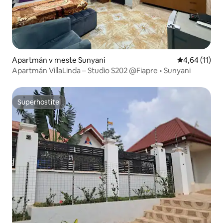
Apartmán v meste Sunyani
Priemerné oh
4,64 (11)
Apartmán VillaLinda – Studio S202 @Fiapre • Sunyani
Superhostiteľ
Superhostiteľ