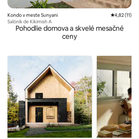
Kondo v meste Sunyani
Priemerné oh
4,82 (11)
Salónik de Kikimish A
Pohodlie domova a skvelé mesačné
ceny