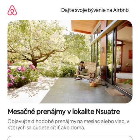
Preskočiť
na
Dajte svoje bývanie na Airbnb
obsah.
Mesačné prenájmy v lokalite Nsuatre
Objavujte dlhodobé prenájmy na mesiac alebo viac, v
ktorých sa budete cítiť ako doma.