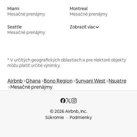
Miami
Montreal
Mesačné prenájmy
Mesačné prenájmy
Seattle
Zobraziť viac
Mesačné prenájmy
* V určitých geografických oblastiach a pre niektoré objekty
môžu platiť určité výnimky.
Airbnb
Ghana
Bono Region
Sunyani West
Nsuatre
Mesačné prenájmy
© 2026 Airbnb, Inc.
Súkromie
Podmienky