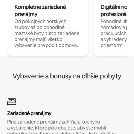
Kompletne zariadené
Digitálni nomá
prenájmy
profesionáli 
Od pokojných horských
Pohodlné ubyto
zrubov až po pohodlné
nomádov a pro
mestské byty, tieto zariadené
pracujúcich na 
prenájmy majú všetko
a vyhradenými
vybavenie pre pocit domova.
priestormi.
Vybavenie a bonusy na dlhšie pobyty
Zariadené prenájmy
Plne zariadené prenájmy zahŕňajú kuchyňu
a vybavenie, ktoré potrebujete, aby ste mohli
pohodlne bývať mesiac alebo dlhšie. Je to ideálna