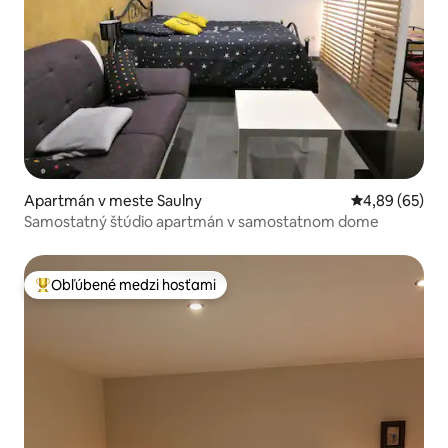
Apartmán v meste Saulny
Priemerné oho
4,89 (65)
Samostatný štúdio apartmán v samostatnom dome
Obľúbené medzi hosťami
Najobľúbenejšie medzi hosťami