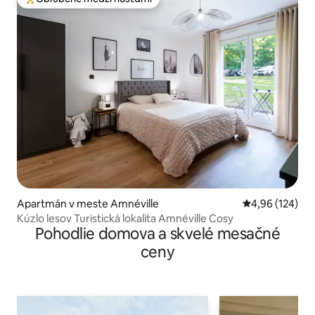
Najobľúbenejšie medzi hosťami
Apartmán v meste Amnéville
Priemerné ohod
4,96 (124)
Kúzlo lesov Turistická lokalita Amnéville Cosy
Pohodlie domova a skvelé mesačné
ceny