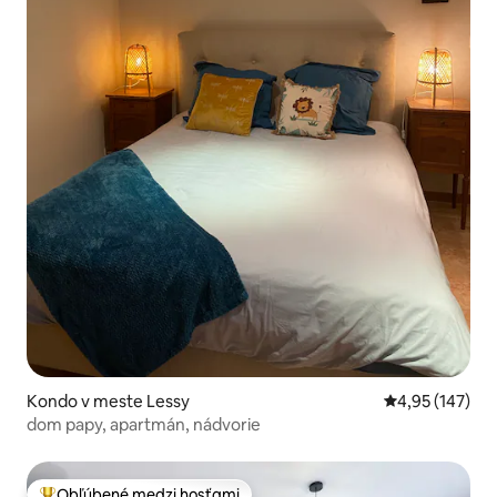
Kondo v meste Lessy
Priemerné ohod
4,95 (147)
dom papy, apartmán, nádvorie
Obľúbené medzi hosťami