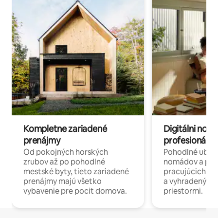
Kompletne zariadené
Digitálni nomá
prenájmy
profesionáli 
Od pokojných horských
Pohodlné ubyto
zrubov až po pohodlné
nomádov a pro
mestské byty, tieto zariadené
pracujúcich na 
prenájmy majú všetko
a vyhradenými
vybavenie pre pocit domova.
priestormi.