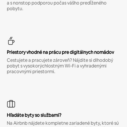
a s nonstop podporou počas vášho predĺženého
pobytu.
Priestory vhodné na prácu pre digitálnych nomádov
Cestujete a pracujete zároveň? Nájdite si dlhodobý
pobyt s vysokorýchlostným Wi-Fi a vyhradenými
pracovnými priestormi.
Hľadáte byty so službami?
Na Airbnb nájdete kompletne zariadené byty, ktoré sú