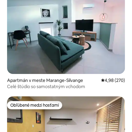
Apartmán v meste Marange-Silvange
Priemerné ohod
4,98 (270)
Celé štúdio so samostatným vchodom
Obľúbené medzi hosťami
Obľúbené medzi hosťami