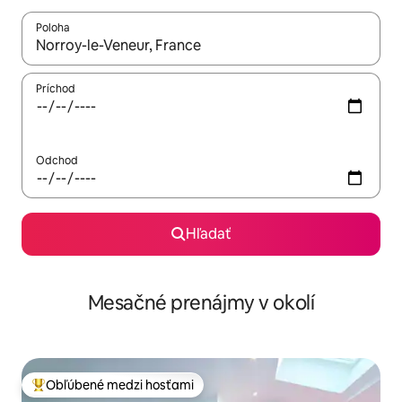
Poloha
Keď budú výsledky k dispozícii, môžete si ich prechádzať pom
Príchod
Odchod
Hľadať
Mesačné prenájmy v okolí
Obľúbené medzi hosťami
Najobľúbenejšie medzi hosťami