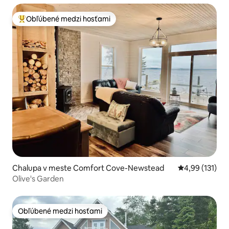
Obľúbené medzi hosťami
Najobľúbenejšie medzi hosťami
Chalupa v meste Comfort Cove-Newstead
Priemerné oho
4,99 (131)
Olive's Garden
Obľúbené medzi hosťami
Obľúbené medzi hosťami