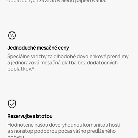
dodatočných záväzkov alebo papierovania.*
Jednoduché mesačné ceny
Špeciálne sadzby za dlhodobé dovolenkové prenájmy
a jednorazová mesačná platba bez dodatočných
poplatkov.*
Rezervujte s istotou
Hodnotené našou dôveryhodnou komunitou hostí
a s nonstop podporou počas vášho predĺženého
pobytu.