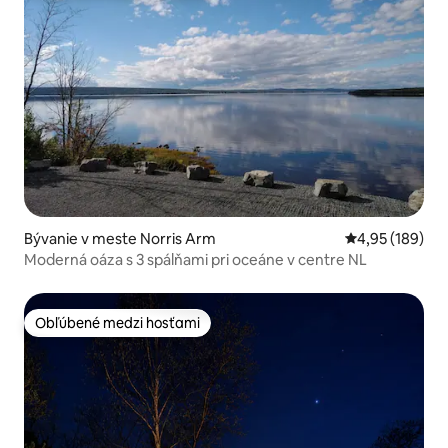
Bývanie v meste Norris Arm
Priemerné ohod
4,95 (189)
Moderná oáza s 3 spálňami pri oceáne v centre NL
Obľúbené medzi hosťami
Obľúbené medzi hosťami