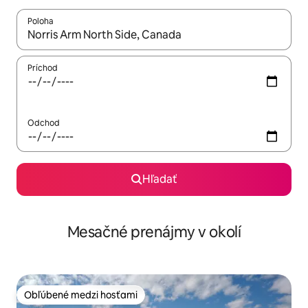
Poloha
Keď budú výsledky k dispozícii, môžete si ich prechádzať pom
Príchod
Odchod
Hľadať
Mesačné prenájmy v okolí
Obľúbené medzi hosťami
Obľúbené medzi hosťami