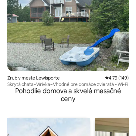
Zrub v meste Lewisporte
Priemerné ohod
4,79 (149)
Skrytá chata~Vírivka~Vhodné pre domáce zvieratá ~Wi-Fi
Pohodlie domova a skvelé mesačné
ceny