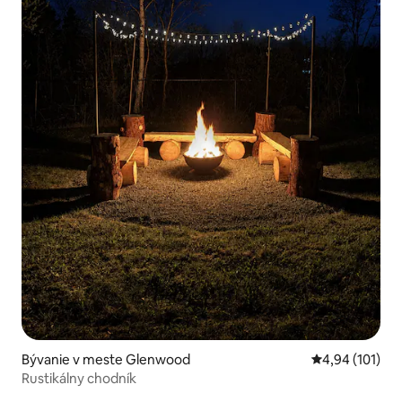
Bývanie v meste Glenwood
Priemerné ohod
4,94 (101)
Rustikálny chodník