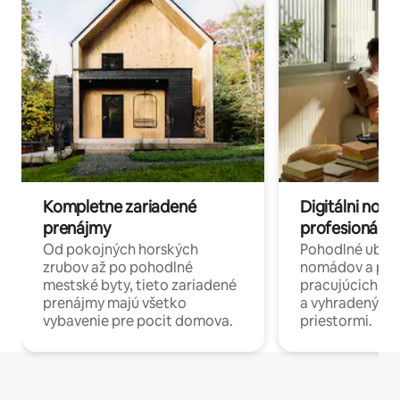
Kompletne zariadené
Digitálni nomá
prenájmy
profesionáli 
Od pokojných horských
Pohodlné ubyto
zrubov až po pohodlné
nomádov a pro
mestské byty, tieto zariadené
pracujúcich na 
prenájmy majú všetko
a vyhradenými
vybavenie pre pocit domova.
priestormi.