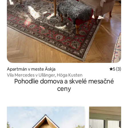
Apartmán v meste Äskja
Priemerné
5 (3)
Vila Mercedes v Ullånger, Höga Kusten
Pohodlie domova a skvelé mesačné
ceny