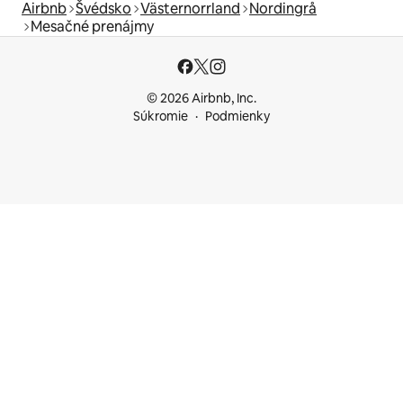
Airbnb
Švédsko
Västernorrland
Nordingrå
Mesačné prenájmy
© 2026 Airbnb, Inc.
Súkromie
Podmienky