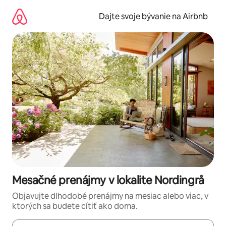
Preskočiť
na
Dajte svoje bývanie na Airbnb
obsah.
Mesačné prenájmy v lokalite Nordingrå
Objavujte dlhodobé prenájmy na mesiac alebo viac, v
ktorých sa budete cítiť ako doma.