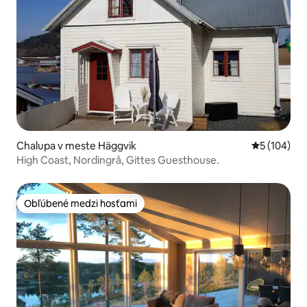
Chalupa v meste Häggvik
Priemerné o
5 (104)
High Coast, Nordingrå, Gittes Guesthouse.
Obľúbené medzi hosťami
Obľúbené medzi hosťami