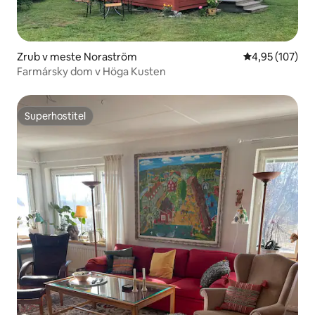
Zrub v meste Noraström
Priemerné ohod
4,95 (107)
Farmársky dom v Höga Kusten
Superhostiteľ
Superhostiteľ