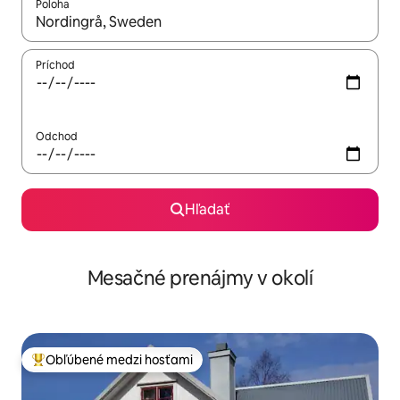
Poloha
Keď budú výsledky k dispozícii, môžete si ich prechádzať pom
Príchod
Odchod
Hľadať
Mesačné prenájmy v okolí
Obľúbené medzi hosťami
Najobľúbenejšie medzi hosťami