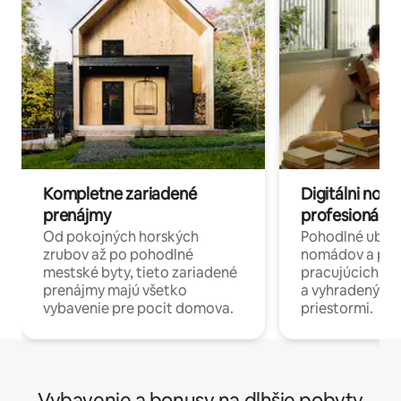
Kompletne zariadené
Digitálni nomá
prenájmy
profesionáli 
Od pokojných horských
Pohodlné ubyto
zrubov až po pohodlné
nomádov a pro
mestské byty, tieto zariadené
pracujúcich na 
prenájmy majú všetko
a vyhradenými
vybavenie pre pocit domova.
priestormi.
Vybavenie a bonusy na dlhšie pobyty