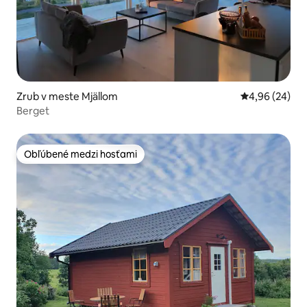
Zrub v meste Mjällom
Priemerné oho
4,96 (24)
Berget
Obľúbené medzi hosťami
Obľúbené medzi hosťami