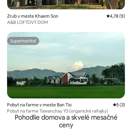
Zrub v meste Khaem Son
Priemerné oh
4,78 (9)
A&B LOFTOVÝ DOM
Superhostiteľ
Superhostiteľ
Pobyt na farme v meste Ban Tio
Priemerné
5 (3)
Pobyt na farme Tawanchay YS (organické raňajky)
Pohodlie domova a skvelé mesačné
ceny