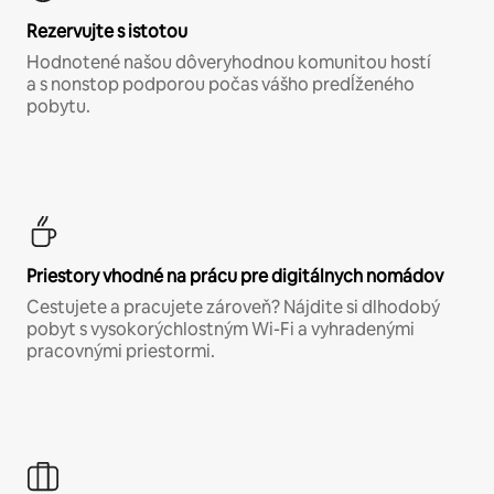
Rezervujte s istotou
Hodnotené našou dôveryhodnou komunitou hostí
a s nonstop podporou počas vášho predĺženého
pobytu.
Priestory vhodné na prácu pre digitálnych nomádov
Cestujete a pracujete zároveň? Nájdite si dlhodobý
pobyt s vysokorýchlostným Wi-Fi a vyhradenými
pracovnými priestormi.