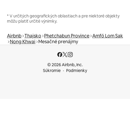
* V určitých geografických oblastiach a pre niektoré objekty
môžu platiť určité výnimky.
Airbnb
Thajsko
Phetchabun Province
Amfó Lom Sak
Nong Khwai
Mesačné prenájmy
© 2026 Airbnb, Inc.
Súkromie
Podmienky