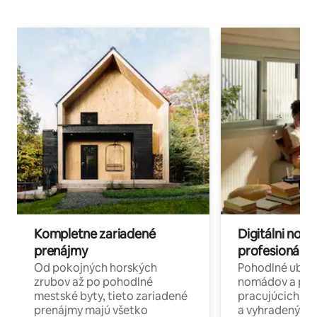
Kompletne zariadené
Digitálni nomá
prenájmy
profesionáli 
Od pokojných horských
Pohodlné ubyto
zrubov až po pohodlné
nomádov a pro
mestské byty, tieto zariadené
pracujúcich na 
prenájmy majú všetko
a vyhradenými