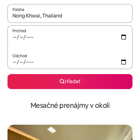
Poloha
Keď budú výsledky k dispozícii, môžete si ich prechádzať pom
Príchod
Odchod
Hľadať
Mesačné prenájmy v okolí