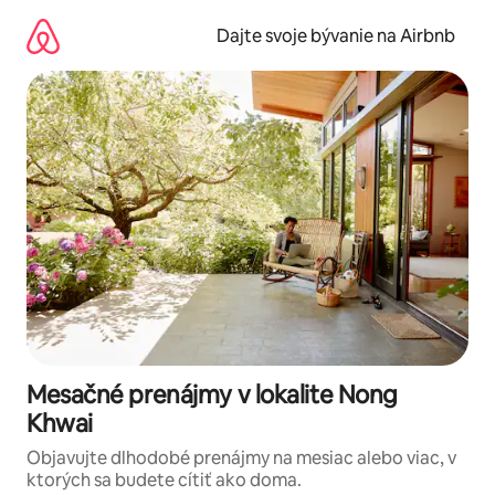
Preskočiť
na
Dajte svoje bývanie na Airbnb
obsah.
Mesačné prenájmy v lokalite Nong
Khwai
Objavujte dlhodobé prenájmy na mesiac alebo viac, v
ktorých sa budete cítiť ako doma.