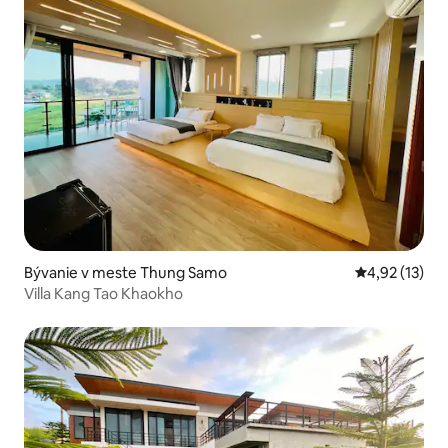
Bývanie v meste Thung Samo
Priemerné oh
4,92 (13)
Villa Kang Tao Khaokho