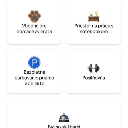
Vhodné pre
Priestor na prácu s
domáce zvieratá
notebookom
Bezplatné
parkovanie priamo
Posilňovňa
v objekte
Byt so službami