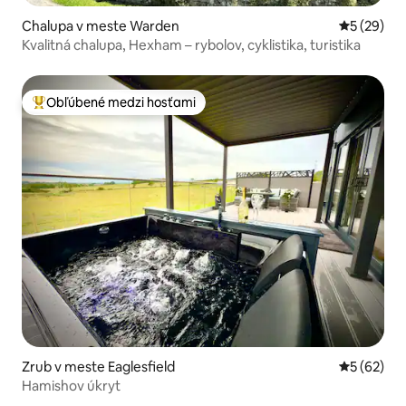
Chalupa v meste Warden
Priemerné 
5 (29)
Kvalitná chalupa, Hexham – rybolov, cyklistika, turistika
Obľúbené medzi hosťami
Najobľúbenejšie medzi hosťami
Zrub v meste Eaglesfield
Priemerné 
5 (62)
Hamishov úkryt