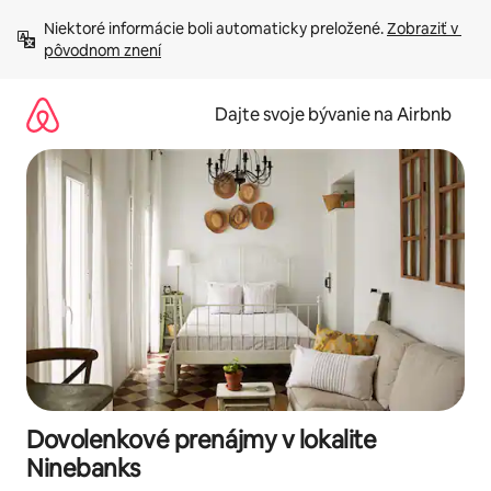
Preskočiť
Niektoré informácie boli automaticky preložené. 
Zobraziť v 
na
pôvodnom znení
obsah.
Dajte svoje bývanie na Airbnb
Dovolenkové prenájmy v lokalite
Ninebanks