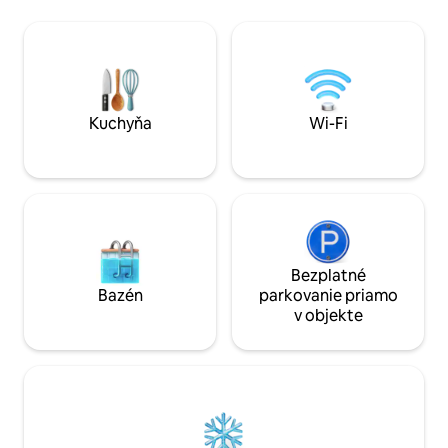
240 metrov k domu
(mikrovlnná rúra, práčka so sušičkou,
ale vašu batožinu
umývačka riadu, televízor, DVD, Wi-Fi,
našom aute s pohon
parkovanie, obchod s bicyklami). Z
nenechajte sa tým 
každého okna vrátane sprchy je
naše hodnotenia!
nádherný výhľad. Nie je tu kúpeľňa. Sme
veľmi vidiecke, Wi-Fi môže byť trochu
nespoľahlivé.
Kuchyňa
Wi-Fi
Bezplatné
Bazén
parkovanie priamo
v objekte