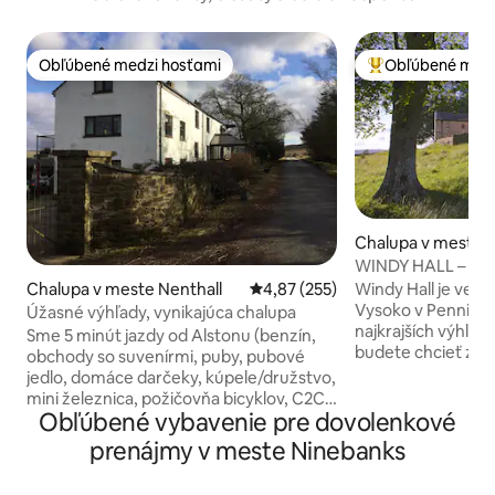
Obľúbené medzi hosťami
Obľúbené medz
Obľúbené medzi hosťami
Najobľúbenejšie 
Chalupa v meste 
WINDY HALL – odľa
nádherným výhľ
Windy Hall je veľ
Chalupa v meste Nenthall
Priemerné ohodnotenie 4,87 z 5
4,87 (255)
Vysoko v Pennines
Úžasné výhľady, vynikajúca chalupa
najkrajších výhľadov v
Sme 5 minút jazdy od Alstonu (benzín,
budete chcieť zost
obchody so suvenírmi, puby, pubové
pokoj a ticho, ale 
jedlo, domáce darčeky, kúpele/družstvo,
ideálne umiestnen
mini železnica, požičovňa bicyklov, C2C,
do Lake Districtu,
Obľúbené vybavenie pre dovolenkové
rybolov, cyklistika). Lake District, Hranice
nádherného kated
a severovýchod sú vzdialené len pár
prenájmy v meste Ninebanks
Durham a na sever
minút jazdy autom. Novovybudovaný
Je to nezvyčajné,
apartmán spí 4 v 2 spálňach na poschodí