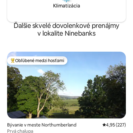
Klimatizácia
Ďalšie skvelé dovolenkové prenájmy
v lokalite Ninebanks
Obľúbené medzi hosťami
Najobľúbenejšie medzi hosťami
Bývanie v meste Northumberland
Priemerné ohod
4,95 (227)
Prvá chalupa