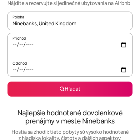
Nájdite a rezervujte si jedinečné ubytovania na Airbnb
Poloha
Keď budú výsledky k dispozícii, môžete si ich prechádzať pom
Príchod
Odchod
Hľadať
Najlepšie hodnotené dovolenkové
prenájmy v meste Ninebanks
Hostia sa zhodli: tieto pobyty sú vysoko hodnotené
z hľadiska lokality, čistoty a ďalších aspektov.