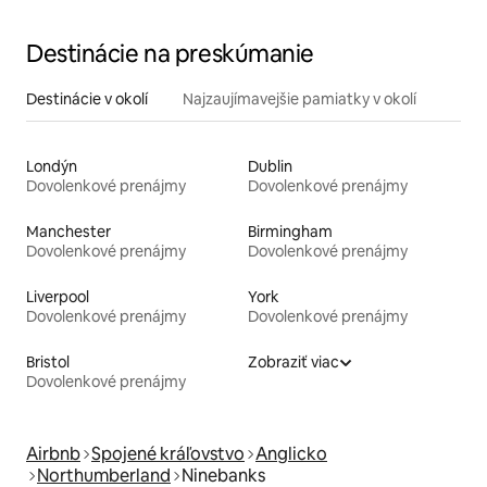
Destinácie na preskúmanie
Destinácie v okolí
Najzaujímavejšie pamiatky v okolí
Londýn
Dublin
Dovolenkové prenájmy
Dovolenkové prenájmy
Manchester
Birmingham
Dovolenkové prenájmy
Dovolenkové prenájmy
Liverpool
York
Dovolenkové prenájmy
Dovolenkové prenájmy
Bristol
Zobraziť viac
Dovolenkové prenájmy
Airbnb
Spojené kráľovstvo
Anglicko
Northumberland
Ninebanks