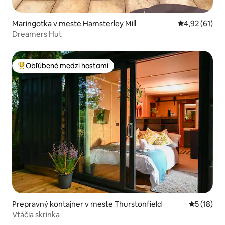
Maringotka v meste Hamsterley Mill
Priemerné oho
4,92 (61)
Dreamers Hut
Obľúbené medzi hosťami
Najobľúbenejšie medzi hosťami
Prepravný kontajner v meste Thurstonfield
Priemerné 
5 (18)
Vtáčia skrinka