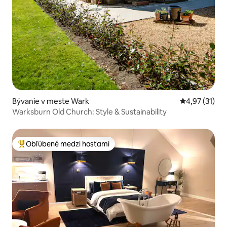
Bývanie v meste Wark
Priemerné oh
4,97 (31)
Warksburn Old Church: Style & Sustainability
Obľúbené medzi hosťami
Najobľúbenejšie medzi hosťami