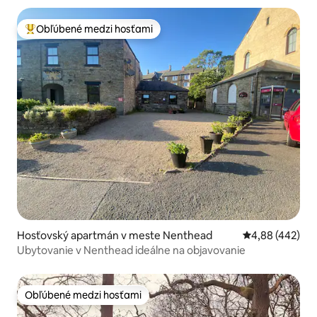
Obľúbené medzi hosťami
Najobľúbenejšie medzi hosťami
Hosťovský apartmán v meste Nenthead
Priemerné ohod
4,88 (442)
Ubytovanie v Nenthead ideálne na objavovanie
Obľúbené medzi hosťami
Obľúbené medzi hosťami