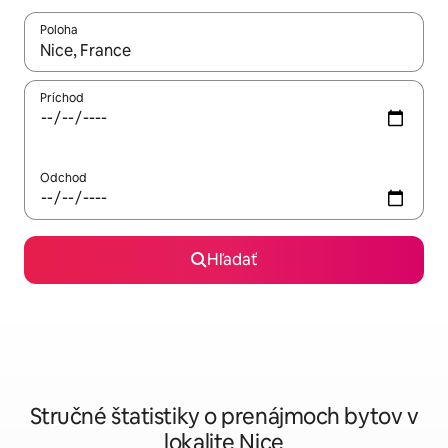
Poloha
Keď budú výsledky k dispozícii, môžete si ich prechádzať pom
Príchod
Odchod
Hľadať
Stručné štatistiky o prenájmoch bytov v
lokalite Nice