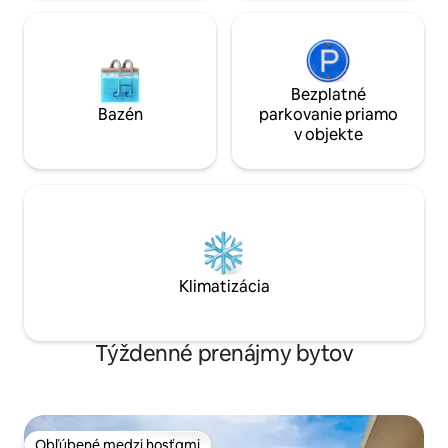
Bezplatné
Bazén
parkovanie priamo
v objekte
Klimatizácia
Týždenné prenájmy bytov
Obľúbené medzi hosťami