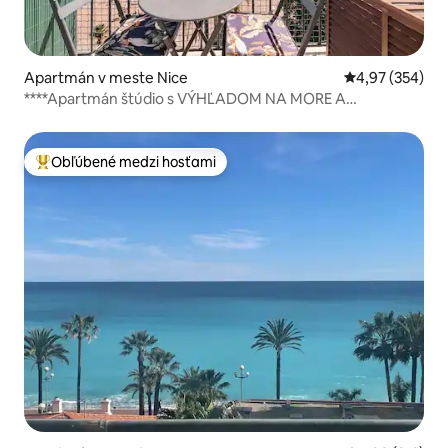
Apartmán v meste Nice
Priemerné ohod
4,97 (354)
****Apartmán štúdio s VÝHĽADOM NA MORE A
BALKÓNOM****
Obľúbené medzi hosťami
Najobľúbenejšie medzi hosťami