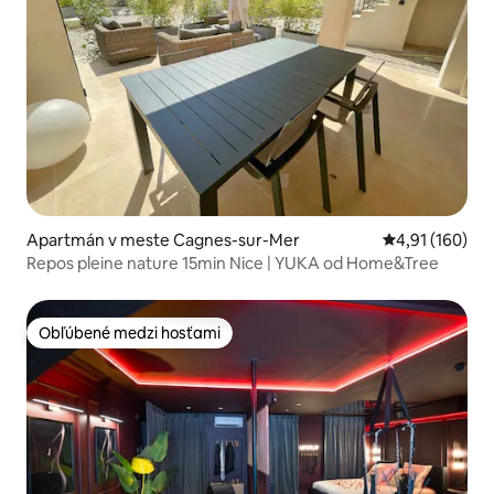
Apartmán v meste Cagnes-sur-Mer
Priemerné ohod
4,91 (160)
Repos pleine nature 15min Nice | YUKA od Home&Tree
Obľúbené medzi hosťami
Obľúbené medzi hosťami