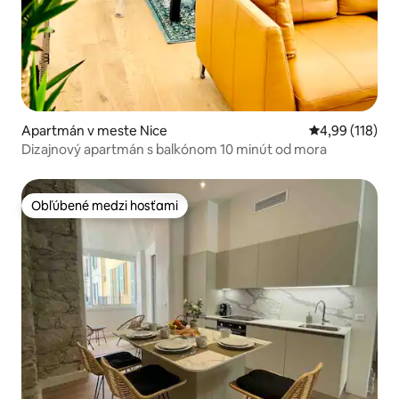
Apartmán v meste Nice
Priemerné ohod
4,99 (118)
Dizajnový apartmán s balkónom 10 minút od mora
Obľúbené medzi hosťami
Obľúbené medzi hosťami