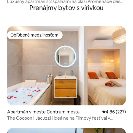
Luxusný apartmán s 2 spálňami na pláži Promenade des
Prenájmy bytov s vírivkou
Anglais
Obľúbené medzi hosťami
Obľúbené medzi hosťami
Apartmán v meste Centrum mesta
Priemerné ohod
4,86 (227)
The Cocoon | Jacuzzi | ideálne na Filmový festival v
Cannes