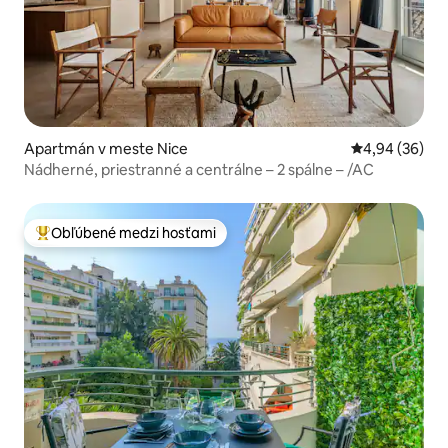
Apartmán v meste Nice
Priemerné oho
4,94 (36)
Nádherné, priestranné a centrálne – 2 spálne – /AC
Obľúbené medzi hosťami
Najobľúbenejšie medzi hosťami