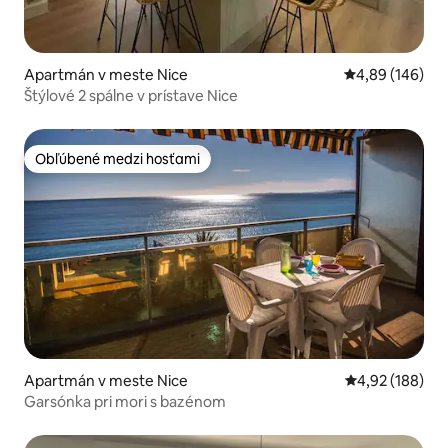
Apartmán v meste Nice
Priemerné ohod
4,89 (146)
Štýlové 2 spálne v prístave Nice
Obľúbené medzi hosťami
Obľúbené medzi hosťami
Apartmán v meste Nice
Priemerné ohod
4,92 (188)
Garsónka pri mori s bazénom