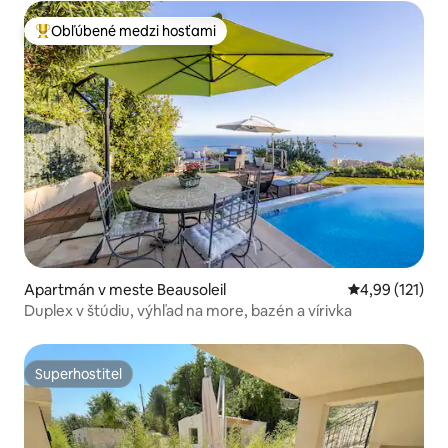
Obľúbené medzi hosťami
Najobľúbenejšie medzi hosťami
Apartmán v meste Beausoleil
Priemerné oho
4,99 (121)
Duplex v štúdiu, výhľad na more, bazén a vírivka
Superhostiteľ
Superhostiteľ