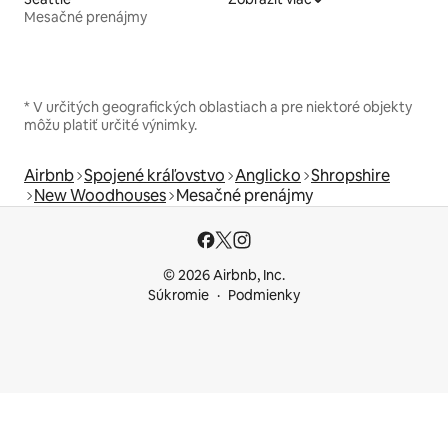
Mesačné prenájmy
* V určitých geografických oblastiach a pre niektoré objekty
môžu platiť určité výnimky.
Airbnb
Spojené kráľovstvo
Anglicko
Shropshire
New Woodhouses
Mesačné prenájmy
© 2026 Airbnb, Inc.
Súkromie
Podmienky