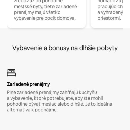
zrubov až po pohodlné
nomádov a pro
mestské byty, tieto zariadené
pracujúcich na 
prenájmy majú všetko
a vyhradenými
vybavenie pre pocit domova.
priestormi.
Vybavenie a bonusy na dlhšie pobyty
Zariadené prenájmy
Plne zariadené prenájmy zahŕňajú kuchyňu
a vybavenie, ktoré potrebujete, aby ste mohli
pohodlne bývať mesiac alebo dlhšie. Je to ideálna
alternatíva k podnájmu.