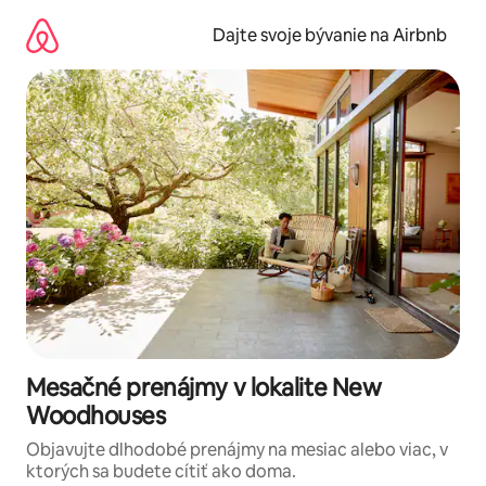
Preskočiť
na
Dajte svoje bývanie na Airbnb
obsah.
Mesačné prenájmy v lokalite New
Woodhouses
Objavujte dlhodobé prenájmy na mesiac alebo viac, v
ktorých sa budete cítiť ako doma.