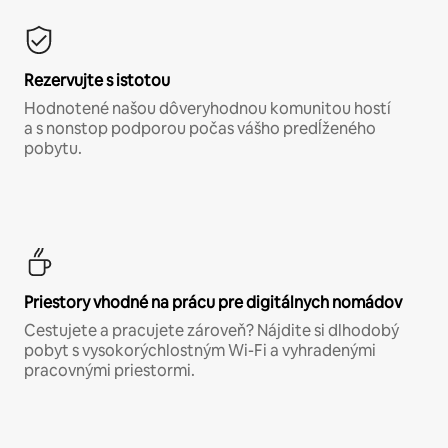
Rezervujte s istotou
Hodnotené našou dôveryhodnou komunitou hostí
a s nonstop podporou počas vášho predĺženého
pobytu.
Priestory vhodné na prácu pre digitálnych nomádov
Cestujete a pracujete zároveň? Nájdite si dlhodobý
pobyt s vysokorýchlostným Wi-Fi a vyhradenými
pracovnými priestormi.