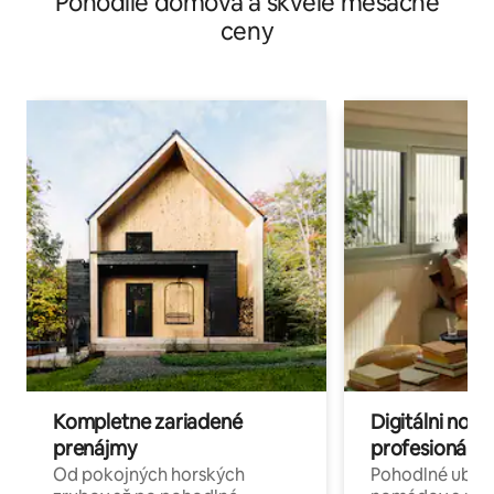
Pohodlie domova a skvelé mesačné
ceny
Kompletne zariadené
Digitálni nomá
prenájmy
profesionáli 
Od pokojných horských
Pohodlné ubyto