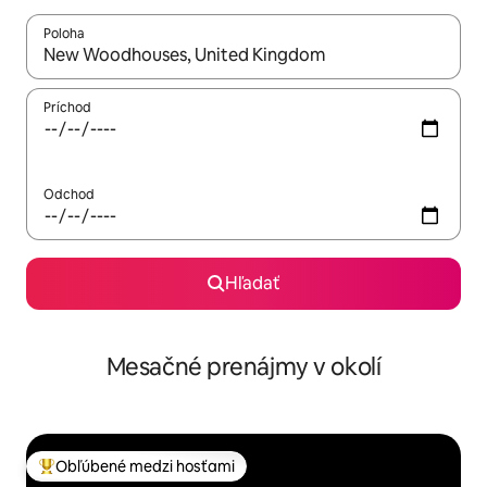
Poloha
Keď budú výsledky k dispozícii, môžete si ich prechádzať pom
Príchod
Odchod
Hľadať
Mesačné prenájmy v okolí
Obľúbené medzi hosťami
Najobľúbenejšie medzi hosťami