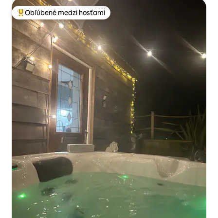
Obľúbené medzi hosťami
Najobľúbenejšie medzi hosťami