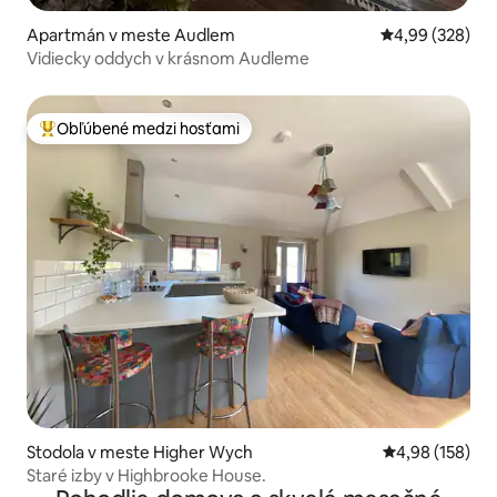
Apartmán v meste Audlem
Priemerné ohod
4,99 (328)
Vidiecky oddych v krásnom Audleme
Obľúbené medzi hosťami
Najobľúbenejšie medzi hosťami
Stodola v meste Higher Wych
Priemerné ohod
4,98 (158)
Staré izby v Highbrooke House.