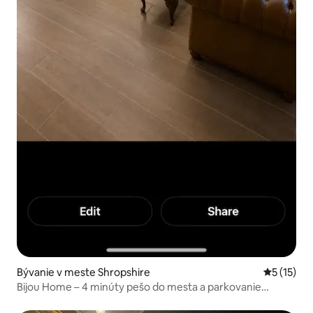
Bývanie v meste Shropshire
Priemerné
5 (15)
Bijou Home – 4 minúty pešo do mesta a parkovanie
zdarma