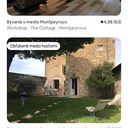
Bývanie v meste Montpeyroux
Priemerné oho
4,98 (63)
Workshop - The Cottage - Montpeyroux
Obľúbené medzi hosťami
Obľúbené medzi hosťami