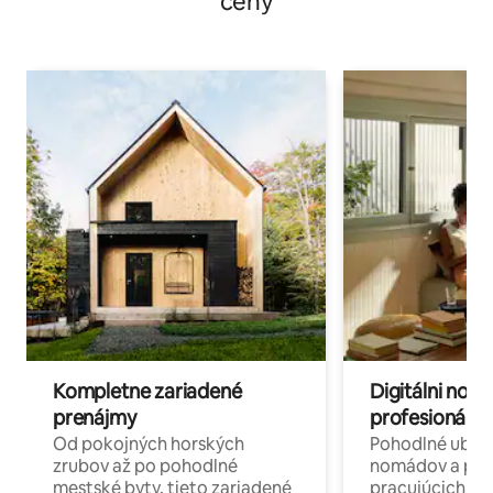
ceny
Kompletne zariadené
Digitálni nomá
prenájmy
profesionáli 
Od pokojných horských
Pohodlné ubyto
zrubov až po pohodlné
nomádov a pro
mestské byty, tieto zariadené
pracujúcich na 