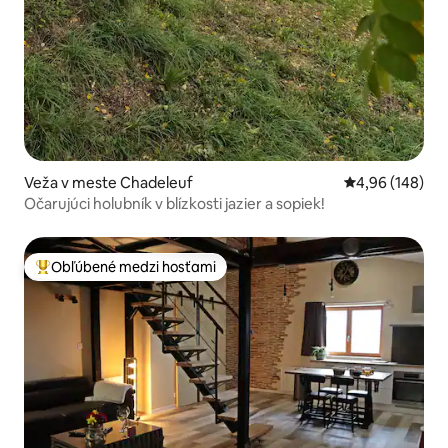
Veža v meste Chadeleuf
Priemerné ohod
4,96 (148)
Očarujúci holubník v blízkosti jazier a sopiek!
Obľúbené medzi hosťami
Najobľúbenejšie medzi hosťami