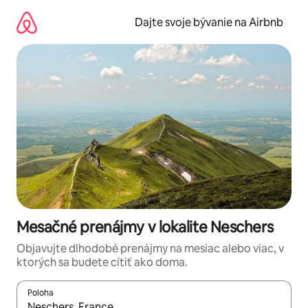
Preskočiť
na
Dajte svoje bývanie na Airbnb
obsah.
Mesačné prenájmy v lokalite Neschers
Objavujte dlhodobé prenájmy na mesiac alebo viac, v
ktorých sa budete cítiť ako doma.
Poloha
Keď budú výsledky k dispozícii, môžete si ich prechádzať pom