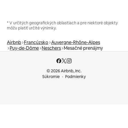
* V určitých geografických oblastiach a pre niektoré objekty
môžu platiť určité výnimky.
Airbnb
Francúzsko
Auvergne-Rhône-Alpes
Puy-de-Dôme
Neschers
Mesačné prenájmy
© 2026 Airbnb, Inc.
Súkromie
Podmienky