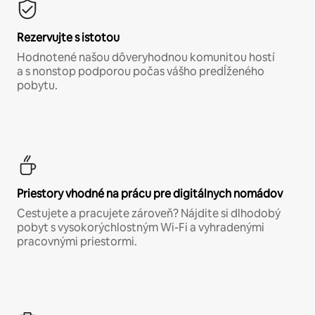
Rezervujte s istotou
Hodnotené našou dôveryhodnou komunitou hostí
a s nonstop podporou počas vášho predĺženého
pobytu.
Priestory vhodné na prácu pre digitálnych nomádov
Cestujete a pracujete zároveň? Nájdite si dlhodobý
pobyt s vysokorýchlostným Wi-Fi a vyhradenými
pracovnými priestormi.