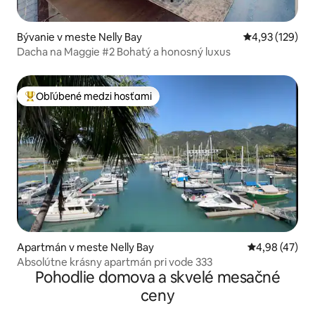
Bývanie v meste Nelly Bay
Priemerné ohod
4,93 (129)
Dacha na Maggie #2 Bohatý a honosný luxus
Obľúbené medzi hosťami
Najobľúbenejšie medzi hosťami
Apartmán v meste Nelly Bay
Priemerné oho
4,98 (47)
Absolútne krásny apartmán pri vode 333
Pohodlie domova a skvelé mesačné
ceny