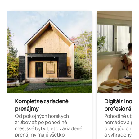
Kompletne zariadené
Digitálni nomá
prenájmy
profesionáli 
Od pokojných horských
Pohodlné ubyto
zrubov až po pohodlné
nomádov a pro
mestské byty, tieto zariadené
pracujúcich na 
prenájmy majú všetko
a vyhradenými