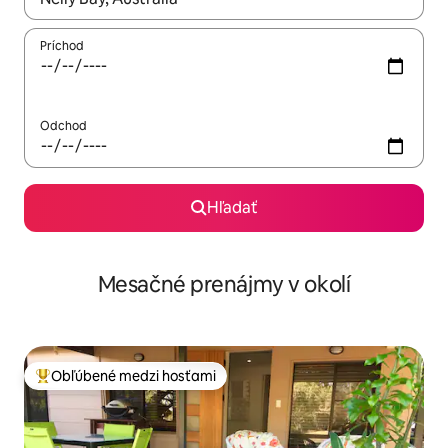
Príchod
Odchod
Hľadať
Mesačné prenájmy v okolí
Obľúbené medzi hosťami
Najobľúbenejšie medzi hosťami