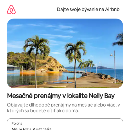
Preskočiť
na
Dajte svoje bývanie na Airbnb
obsah.
Mesačné prenájmy v lokalite Nelly Bay
Objavujte dlhodobé prenájmy na mesiac alebo viac, v
ktorých sa budete cítiť ako doma.
Poloha
Keď budú výsledky k dispozícii, môžete si ich prechádzať pom