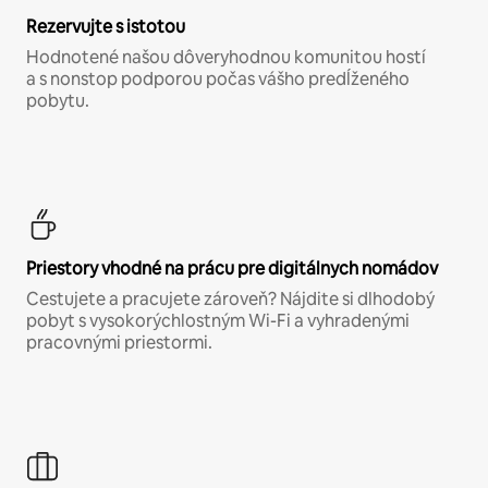
Rezervujte s istotou
Hodnotené našou dôveryhodnou komunitou hostí
a s nonstop podporou počas vášho predĺženého
pobytu.
Priestory vhodné na prácu pre digitálnych nomádov
Cestujete a pracujete zároveň? Nájdite si dlhodobý
pobyt s vysokorýchlostným Wi-Fi a vyhradenými
pracovnými priestormi.