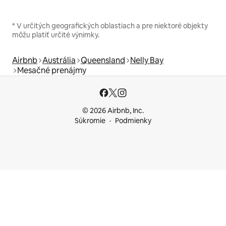
* V určitých geografických oblastiach a pre niektoré objekty
môžu platiť určité výnimky.
Airbnb
Austrália
Queensland
Nelly Bay
Mesačné prenájmy
© 2026 Airbnb, Inc.
Súkromie
Podmienky