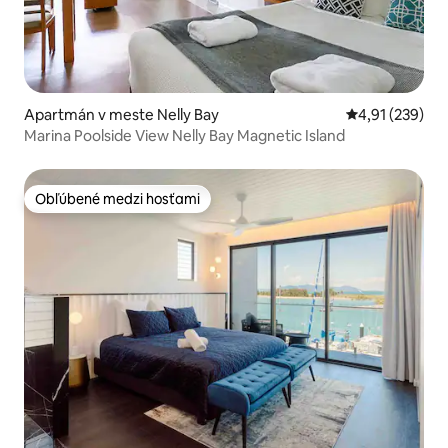
Apartmán v meste Nelly Bay
Priemerné ohod
4,91 (239)
Marina Poolside View Nelly Bay Magnetic Island
Obľúbené medzi hosťami
Obľúbené medzi hosťami