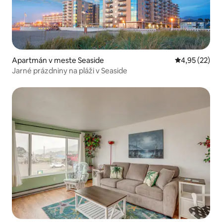
Apartmán v meste Seaside
Priemerné oho
4,95 (22)
Jarné prázdniny na pláži v Seaside