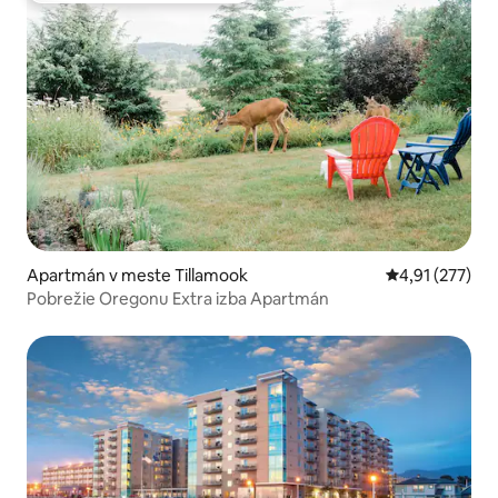
Apartmán v meste Tillamook
Priemerné ohod
4,91 (277)
Pobrežie Oregonu Extra izba Apartmán