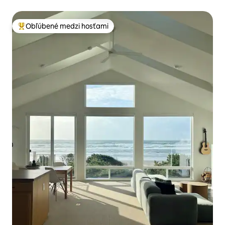
Obľúbené medzi hosťami
Najobľúbenejšie medzi hosťami