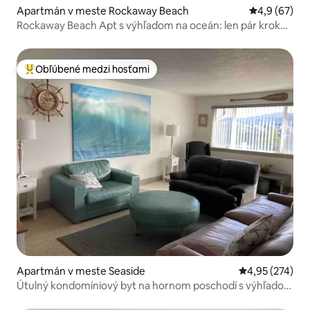
Apartmán v meste Rockaway Beach
Priemerné oh
4,9 (67)
Rockaway Beach Apt s výhľadom na oceán: len pár krokov
od pobrežia
Obľúbené medzi hosťami
Najobľúbenejšie medzi hosťami
Apartmán v meste Seaside
Priemerné ohod
4,95 (274)
Útulný kondomíniový byt na hornom poschodí s výhľadom
na rieku