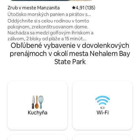
práčka/sušička, po
Zrub v meste Manzanita
Priemerné ohodnotenie 4,91 z 5
4,91 (135)
uteráky k dispozícii. Domáce zvieratá
Útočisko morských panien a pirátov s
vítané a predný dv
miestom pre stroskotaných!
Oddýchnite si s celou rodinou v tomto
Chata nebola aktualizova
pokojnom, zrekonštruovanom dome.
spotrebiče z nehr
Nachádza sa medzi golfovým ihriskom a
nenájdete ich tu, 
zálivom, 2 bloky od pláže a 15 minút
ktoré milujeme + n
Obľúbené vybavenie v dovolenkových
chôdze od mesta na vyhradenej
Licencia MCA # 13
cyklistickej/pešej trase. Tento dom má 3
prenájmoch v okolí mesta Nehalem Bay
spálne s vyvýšenou posteľou v podkroví.
State Park
2 kúpeľne vrátane vlastnej sprchy,
namáčacej vane a vyhrievaných podláh s
kúpeľnou atmosférou. Kremenné
pracovné dosky s jedálenským ostrovom
a vyhrievanými kuchynskými podlahami.
Kachle na drevo, veľké predné okná,
predná a zadná terasa s grilom. Dobre
vychované domáce zvieratá sú vítané za
poplatok.
Kuchyňa
Wi-Fi