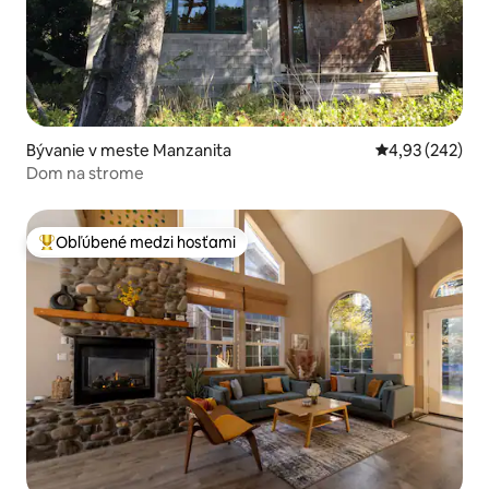
Bývanie v meste Manzanita
Priemerné ohod
4,93 (242)
Dom na strome
Obľúbené medzi hosťami
Najobľúbenejšie medzi hosťami