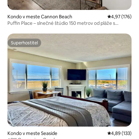
Kondo v meste Cannon Beach
Priemerné ohod
4,97 (176)
Puffin Place – slnečné štúdio 150 metrov od pláže s
klimatizáciou!
Superhostiteľ
Superhostiteľ
Kondo v meste Seaside
Priemerné ohod
4,89 (133)