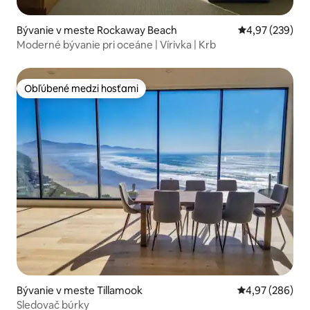
Bývanie v meste Rockaway Beach
Priemerné ohod
4,97 (239)
Moderné bývanie pri oceáne | Vírivka | Krb
Obľúbené medzi hosťami
Obľúbené medzi hosťami
Bývanie v meste Tillamook
Priemerné ohod
4,97 (286)
Sledovač búrky