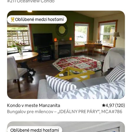
#211 Oceanview Condo
Obľúbené medzi hosťami
Najobľúbenejšie medzi hosťami
Kondo v meste Manzanita
Priemerné ohod
4,97 (120)
Bungalov pre milencov – „IDEÁLNY PRE PÁRY“, MCA#786
Obľúbené medzi hosťami