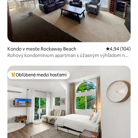
Kondo v meste Rockaway Beach
Priemerné ohod
4,94 (104)
Rohový kondomínium apartmán s úžasným výhľadom na
oceán oproti pláži!
Obľúbené medzi hosťami
Najobľúbenejšie medzi hosťami