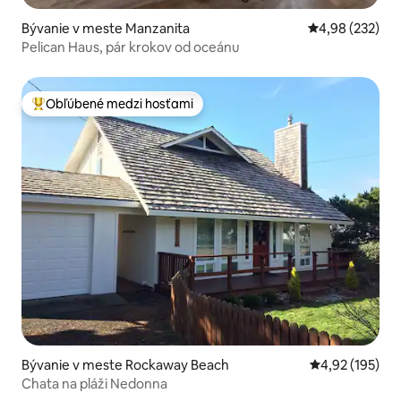
Bývanie v meste Manzanita
Priemerné ohod
4,98 (232)
Pelican Haus, pár krokov od oceánu
Obľúbené medzi hosťami
Najobľúbenejšie medzi hosťami
Bývanie v meste Rockaway Beach
Priemerné ohod
4,92 (195)
Chata na pláži Nedonna