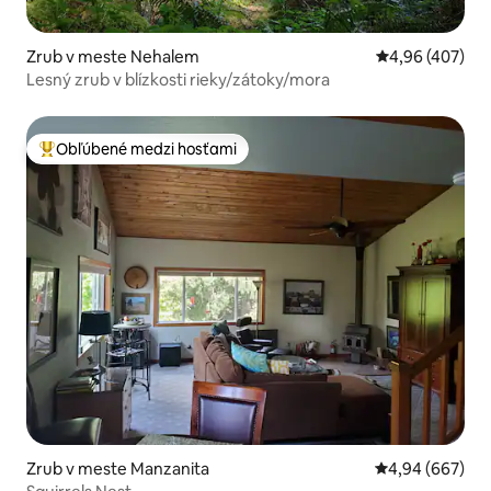
Zrub v meste Nehalem
Priemerné ohod
4,96 (407)
Lesný zrub v blízkosti rieky/zátoky/mora
Obľúbené medzi hosťami
Najobľúbenejšie medzi hosťami
Zrub v meste Manzanita
Priemerné ohod
4,94 (667)