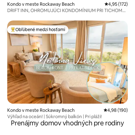
Kondo v meste Rockaway Beach
Priemerné ohod
4,95 (172)
DRIFT INN, OHROMUJÚCI KONDOMÍNIUM PRI TICHOM
OCEÁNE
Obľúbené medzi hosťami
Najobľúbenejšie medzi hosťami
Kondo v meste Rockaway Beach
Priemerné ohod
4,98 (190)
Výhľad na oceán! | Súkromný balkón | Pri pláži!
Prenájmy domov vhodných pre rodiny