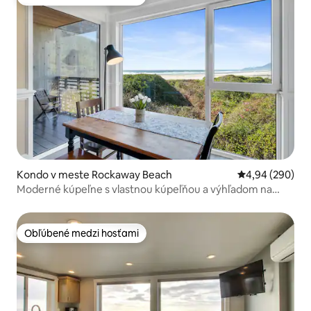
Obľúbené medzi hosťami
Kondo v meste Rockaway Beach
Priemerné ohod
4,94 (290)
Moderné kúpeľne s vlastnou kúpeľňou a výhľadom na
oceán
Obľúbené medzi hosťami
Obľúbené medzi hosťami