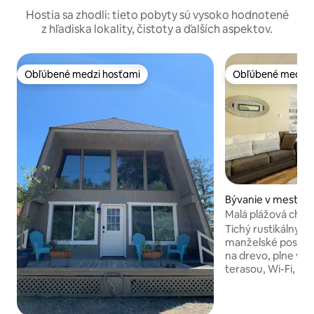
Hostia sa zhodli: tieto pobyty sú vysoko hodnotené
z hľadiska lokality, čistoty a ďalších aspektov.
Obľúbené medzi hosťami
Obľúbené medzi 
Obľúbené medzi hosťami
Obľúbené medzi 
Bývanie v meste 
a
Malá plážová chat
Tichý rustikálny z
manželské postele
na drevo, plne v
terasou, Wi-Fi, te
bloky chôdze od pláže a 2
obchodov/reštaurácií. Dve parko
súkromnej príjazd