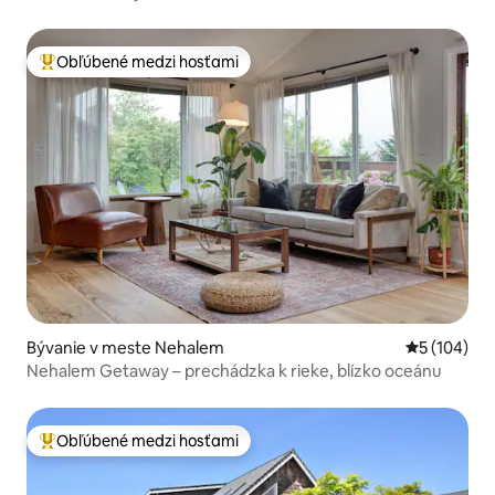
Obľúbené medzi hosťami
Najobľúbenejšie medzi hosťami
Bývanie v meste Nehalem
Priemerné o
5 (104)
Nehalem Getaway – prechádzka k rieke, blízko oceánu
Obľúbené medzi hosťami
Najobľúbenejšie medzi hosťami