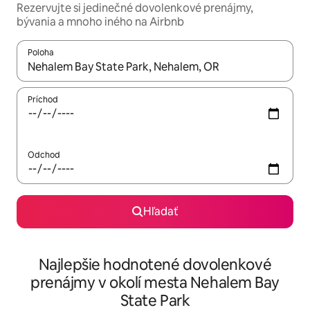
Rezervujte si jedinečné dovolenkové prenájmy,
bývania a mnoho iného na Airbnb
Poloha
Keď budú výsledky k dispozícii, môžete si ich prechádzať pom
Príchod
Odchod
Hľadať
Najlepšie hodnotené dovolenkové
prenájmy v okolí mesta Nehalem Bay
State Park