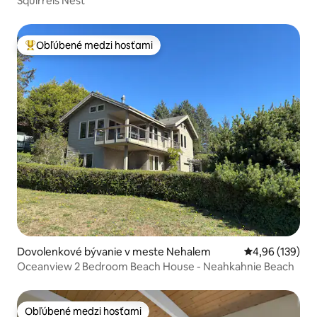
Squirrels Nest
Obľúbené medzi hosťami
Najobľúbenejšie medzi hosťami
Dovolenkové bývanie v meste Nehalem
Priemerné ohod
4,96 (139)
Oceanview 2 Bedroom Beach House - Neahkahnie Beach
Obľúbené medzi hosťami