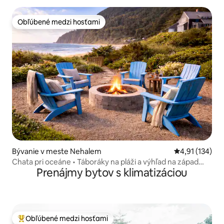
Obľúbené medzi hosťami
Obľúbené medzi hosťami
Bývanie v meste Nehalem
Priemerné oho
4,91 (134)
Chata pri oceáne • Táboráky na pláži a výhľad na západ
Prenájmy bytov s klimatizáciou
slnka
Obľúbené medzi hosťami
Najobľúbenejšie medzi hosťami