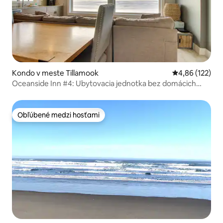
Kondo v meste Tillamook
Priemerné ohod
4,86 (122)
Oceanside Inn #4: Ubytovacia jednotka bez domácich
zvierat. Domáce zvieratá nie sú povolené.
Obľúbené medzi hosťami
Obľúbené medzi hosťami