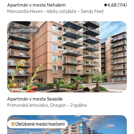
Apartmán v meste Nehalem
Priemerné ohod
4,68 (114)
Manzanita Haven – bloky od pláže – Sandy Feet
Superhostiteľ
Superhostiteľ
Apartmán v meste Seaside
Prímorské letovisko, Oregon – 2 spálne
Obľúbené medzi hosťami
Najobľúbenejšie medzi hosťami