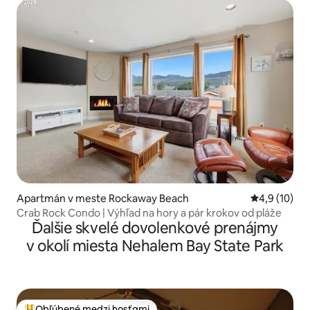
Apartmán v meste Rockaway Beach
Priemerné o
4,9 (10)
Crab Rock Condo | Výhľad na hory a pár krokov od pláže
Ďalšie skvelé dovolenkové prenájmy
v okolí miesta Nehalem Bay State Park
Obľúbené medzi hosťami