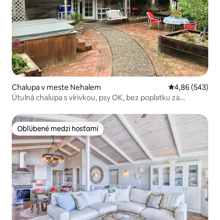
Chalupa v meste Nehalem
Priemerné ohod
4,86 (543)
Útulná chalupa s vírivkou, psy OK, bez poplatku za
upratovanie
Obľúbené medzi hosťami
Obľúbené medzi hosťami