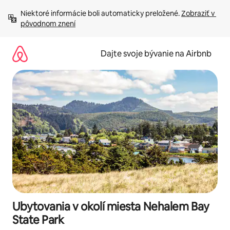
Preskočiť
Niektoré informácie boli automaticky preložené. 
Zobraziť v 
na
pôvodnom znení
obsah.
Dajte svoje bývanie na Airbnb
Ubytovania v okolí miesta Nehalem Bay
State Park