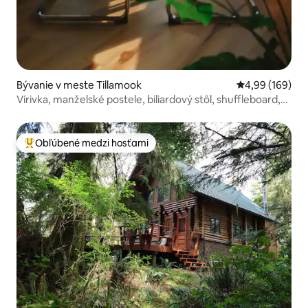
Bývanie v meste Tillamook
Priemerné ohod
4,99 (169)
Vírivka, manželské postele, biliardový stôl, shuffleboard,
EV
Obľúbené medzi hosťami
Najobľúbenejšie medzi hosťami