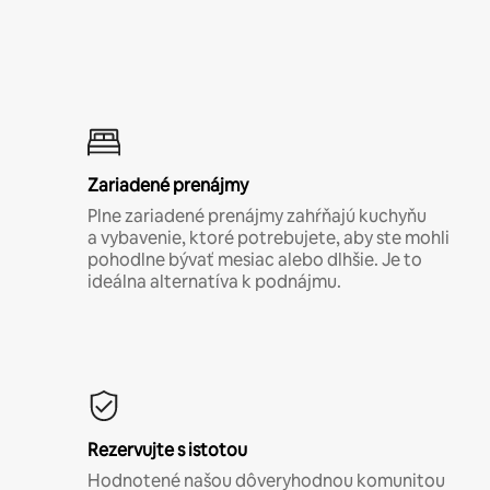
Zariadené prenájmy
Plne zariadené prenájmy zahŕňajú kuchyňu
a vybavenie, ktoré potrebujete, aby ste mohli
pohodlne bývať mesiac alebo dlhšie. Je to
ideálna alternatíva k podnájmu.
Rezervujte s istotou
Hodnotené našou dôveryhodnou komunitou