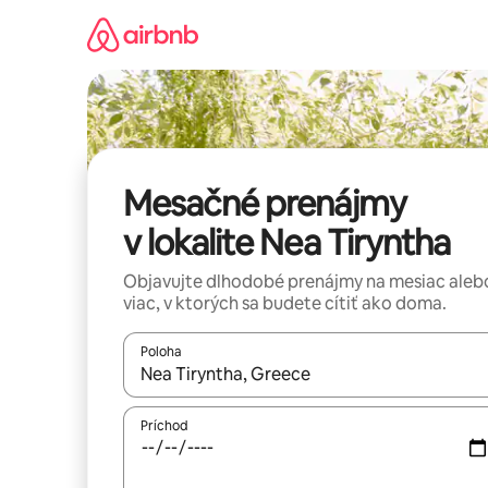
Preskočiť
na
obsah.
Mesačné prenájmy
v lokalite Nea Tiryntha
Objavujte dlhodobé prenájmy na mesiac aleb
viac, v ktorých sa budete cítiť ako doma.
Poloha
Keď budú výsledky k dispozícii, môžete si ich p
Príchod