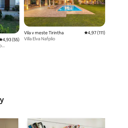
Vila v meste Tirintha
Priemerné ohodnotenie
4,97 (111)
Villa Elva Nafplio
Priemerné ohodnotenie 4,93 z 5, počet hodnotení: 55
4,93 (55)
o
dnotení: 3
y