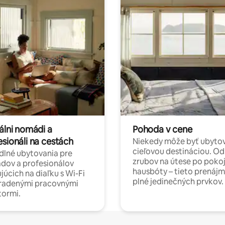
álni nomádi a
Pohoda v cene
esionáli na cestách
Niekedy môže byť ubyto
cieľovou destináciou. Od
lné ubytovania pre
zrubov na útese po poko
dov a profesionálov
hausbóty – tieto prenájm
júcich na diaľku s Wi-Fi
plné jedinečných prvkov.
hradenými pracovnými
tormi.