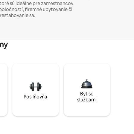
toré sú ideálne pre zamestnancov
poločností, firemné ubytovanie či
resťahovanie sa.
my
Byt so
Posilňovňa
službami