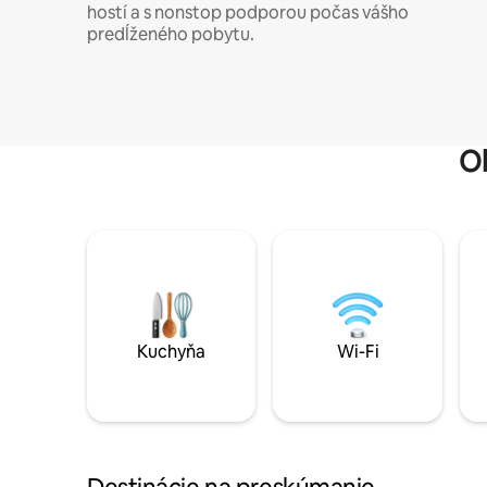
hostí a s nonstop podporou počas vášho
predĺženého pobytu.
O
Kuchyňa
Wi-Fi