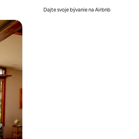
Dajte svoje bývanie na Airbnb
kúmať pomocou dotykových gest či potiahnutia prstom.