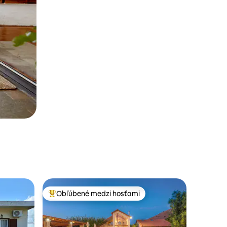
Obľúbené medzi hosťami
Najobľúbenejšie medzi hosťami