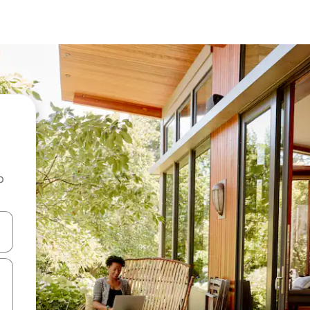
o
rechádzať pomocou klávesov so šípkami nahor a nadol alebo ich pres