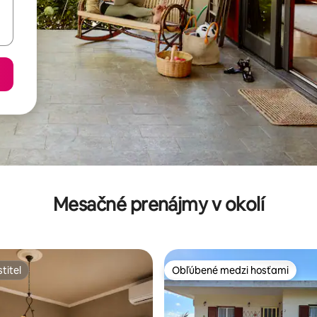
Mesačné prenájmy v okolí
titeľ
Obľúbené medzi hosťami
titeľ
Obľúbené medzi hosťami