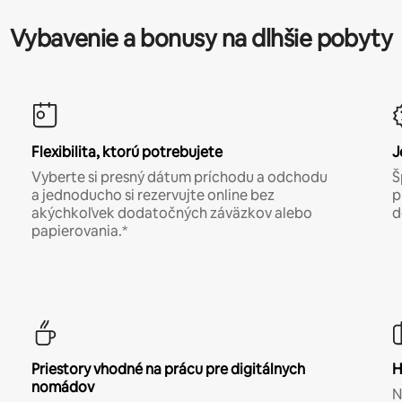
Vybavenie a bonusy na dlhšie pobyty
Flexibilita, ktorú potrebujete
J
Vyberte si presný dátum príchodu a odchodu
Š
a jednoducho si rezervujte online bez
p
akýchkoľvek dodatočných záväzkov alebo
d
papierovania.*
Priestory vhodné na prácu pre digitálnych
H
nomádov
N