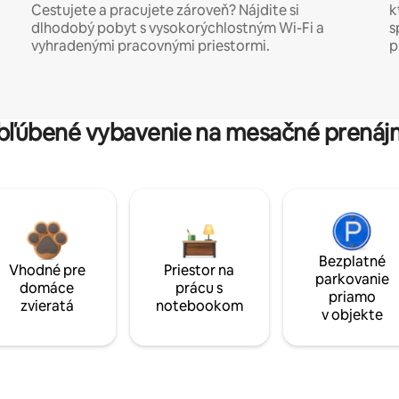
Cestujete a pracujete zároveň? Nájdite si
k
dlhodobý pobyt s vysokorýchlostným Wi-Fi a
s
vyhradenými pracovnými priestormi.
p
bľúbené vybavenie na mesačné prenáj
Bezplatné
Vhodné pre
Priestor na
parkovanie
domáce
prácu s
priamo
zvieratá
notebookom
v objekte