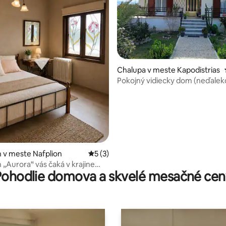
nie 5 z 5, počet hodnotení: 10
Chalupa v meste Kapodistrias
Pokojný vidiecky dom (neďalek
starovekých Tiryns)
 v meste Nafplion
Priemerné ohodnotenie 5 z 5, počet ho
5 (3)
„Aurora“ vás čaká v krajine
Pohodlie domova a skvelé mesačné cen