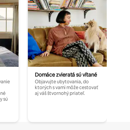
Domáce zvieratá sú vítané
vanie
Objavujte ubytovania, do
ktorých s vami môže cestovať
jné
aj váš štvornohý priateľ.
y sú