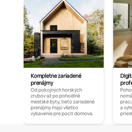
Kompletne zariadené
Digit
prenájmy
prof
Od pokojných horských
Pohod
zrubov až po pohodlné
nomá
mestské byty, tieto zariadené
pracu
prenájmy majú všetko
a vy
vybavenie pre pocit domova.
pries