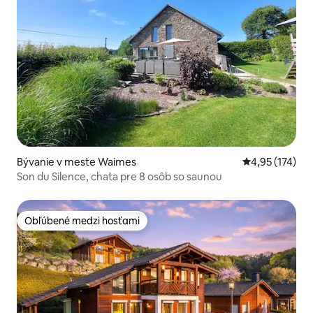
Bývanie v meste Waimes
Priemerné ohod
4,95 (174)
Son du Silence, chata pre 8 osôb so saunou
Obľúbené medzi hosťami
Obľúbené medzi hosťami