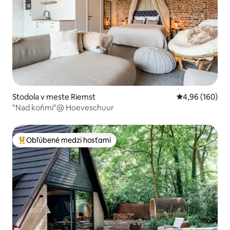
Stodola v meste Riemst
Priemerné ohod
4,96 (160)
"Nad koňmi"@ Hoeveschuur
Obľúbené medzi hosťami
Najobľúbenejšie medzi hosťami