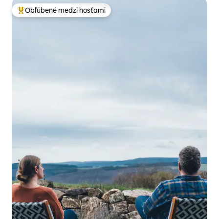
Obľúbené medzi hosťami
Najobľúbenejšie medzi hosťami