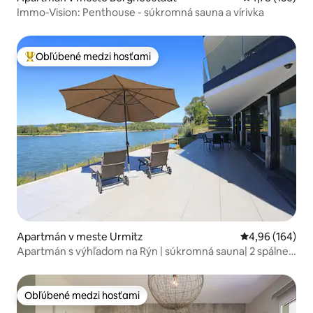
Immo-Vision: Penthouse - súkromná sauna a vírivka
Obľúbené medzi hosťami
Najobľúbenejšie medzi hosťami
Apartmán v meste Urmitz
Priemerné ohod
4,96 (164)
Apartmán s výhľadom na Rýn | súkromná sauna| 2 spálne |
5 hostí
Obľúbené medzi hosťami
Obľúbené medzi hosťami