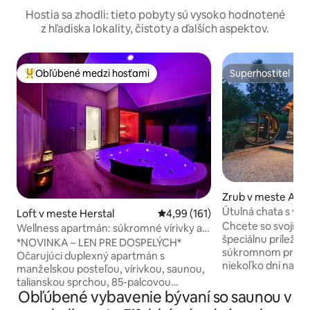
Hostia sa zhodli: tieto pobyty sú vysoko hodnotené
z hľadiska lokality, čistoty a ďalších aspektov.
Obľúbené medzi hosťami
Superhostiteľ
Najobľúbenejšie medzi hosťami
Superhostiteľ
Zrub v meste Aywa
Útulná chata s vír
Loft v meste Herstal
Priemerné ohodnotenie 4,99 z 5
4,99 (161)
úžasnom regióne
Chcete so svojím 
Wellness apartmán: súkromné vírivky a
špeciálnu príležit
sauny
*NOVINKA – LEN PRE DOSPELÝCH*
súkromnom prostre
Očarujúci duplexný apartmán s
niekoľko dní na út
manželskou posteľou, vírivkou, saunou,
miest? Potom prejd
talianskou sprchou, 85-palcovou
novo postavenej d
Obľúbené vybavenie bývaní so saunou v
inteligentnou televíziou a vyhradeným
veľkou (krytou) vír
parkovacím miestom pred vchodom 🅿️