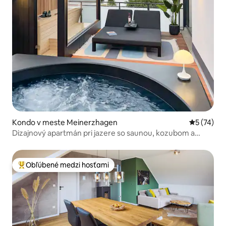
Kondo v meste Meinerzhagen
Priemerné 
5 (74)
Dizajnový apartmán pri jazere so saunou, kozubom a
vírivkou
Obľúbené medzi hosťami
Najobľúbenejšie medzi hosťami