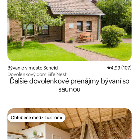
Bývanie v meste Scheid
Priemerné ohod
4,99 (107)
Dovolenkový dom EifelNest
Ďalšie dovolenkové prenájmy bývaní so
saunou
Obľúbené medzi hosťami
Obľúbené medzi hosťami