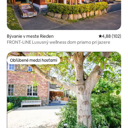
Bývanie v meste Rieden
Priemerné ohod
4,88 (102)
FRONT-LINE Luxusný wellness dom priamo pri jazere
Obľúbené medzi hosťami
Obľúbené medzi hosťami