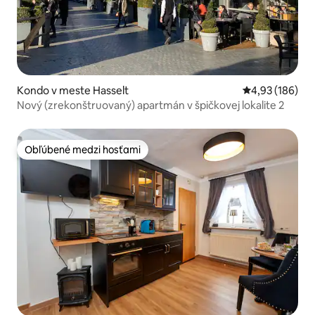
Kondo v meste Hasselt
Priemerné ohod
4,93 (186)
Nový (zrekonštruovaný) apartmán v špičkovej lokalite 2
Obľúbené medzi hosťami
Obľúbené medzi hosťami