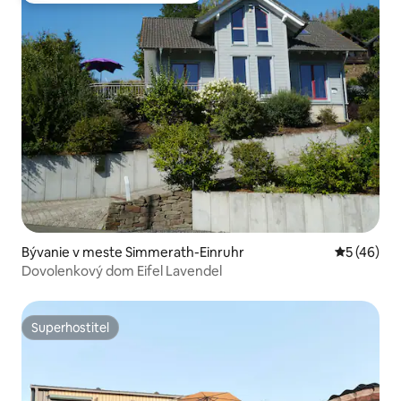
Bývanie v meste Simmerath-Einruhr
Priemerné 
5 (46)
Dovolenkový dom Eifel Lavendel
Superhostiteľ
Superhostiteľ