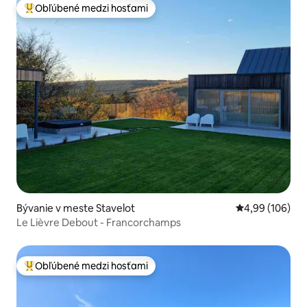
Obľúbené medzi hosťami
Najobľúbenejšie medzi hosťami
Bývanie v meste Stavelot
Priemerné ohod
4,99 (106)
Le Lièvre Debout - Francorchamps
Obľúbené medzi hosťami
Najobľúbenejšie medzi hosťami