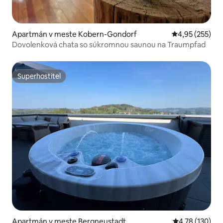
Apartmán v meste Kobern-Gondorf
Priemerné ohod
4,95 (255)
Dovolenková chata so súkromnou saunou na Traumpfad
Superhostiteľ
Superhostiteľ
Apartmán v meste Bergneustadt
Priemerné ohod
4,78 (130)