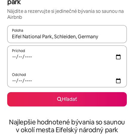
park
Nájdite a rezervujte si jedinečné bývania so saunou na
Airbnb
Poloha
Keď budú výsledky k dispozícii, môžete si ich prechádzať pom
Príchod
Odchod
Hľadať
Najlepšie hodnotené bývania so saunou
v okolí mesta Eifelský národný park