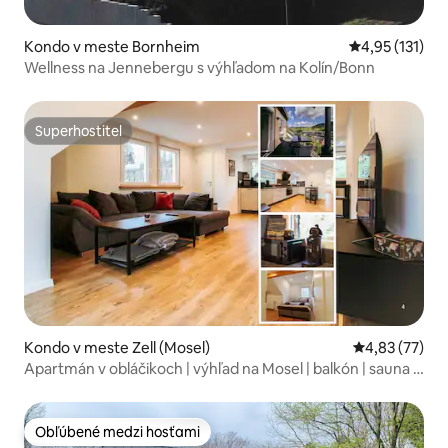
Kondo v meste Bornheim
Priemerné oho
4,95 (131)
Wellness na Jennebergu s výhľadom na Kolín/Bonn
Superhostiteľ
Superhostiteľ
Kondo v meste Zell (Mosel)
Priemerné oho
4,83 (77)
Apartmán v obláčikoch | výhľad na Mosel | balkón | sauna |
TV
Obľúbené medzi hosťami
Obľúbené medzi hosťami