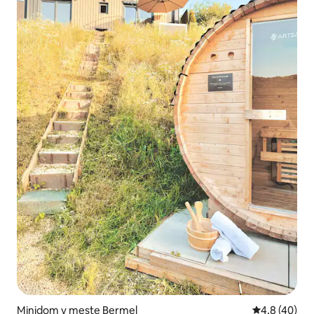
Minidom v meste Bermel
Priemerné oh
4,8 (40)