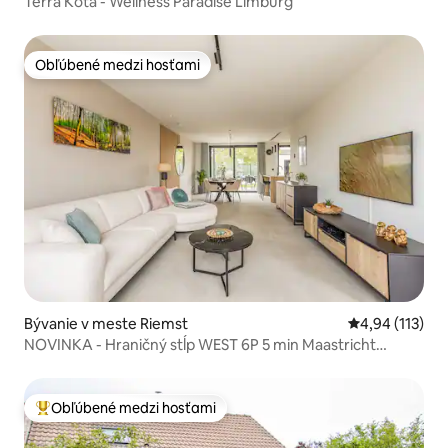
Terra Kota - Wellness Paradise Limburg
Obľúbené medzi hosťami
Obľúbené medzi hosťami
Bývanie v meste Riemst
Priemerné oho
4,94 (113)
NOVINKA - Hraničný stĺp WEST 6P 5 min Maastricht
SAUNA
Obľúbené medzi hosťami
Najobľúbenejšie medzi hosťami