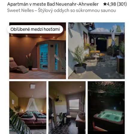
Apartmán v meste Bad Neuenahr-Ahrweiler
Priemerné ohod
4,98 (301)
Sweet Nelles – Štýlový oddych so súkromnou saunou
Obľúbené medzi hosťami
Obľúbené medzi hosťami