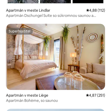
Apartmán v meste Lindlar
Priemerné oho
4,88 (112)
Apartmán Dschungel Suite so súkromnou saunou a
vírivkou
Superhostiteľ
Superhostiteľ
Apartmán v meste Liège
Priemerné ohod
4,87 (251)
Apartmán Bohème, so saunou