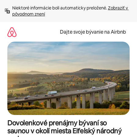
Preskočiť
Niektoré informácie boli automaticky preložené. 
Zobraziť v 
na
pôvodnom znení
obsah.
Dajte svoje bývanie na Airbnb
Dovolenkové prenájmy bývaní so
saunou v okolí miesta Eifelský národný