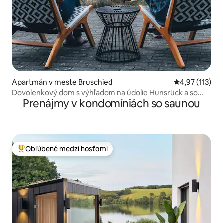
Apartmán v meste Bruschied
Priemerné oho
4,97 (113)
Dovolenkový dom s výhľadom na údolie Hunsrück a so
Prenájmy v kondomíniách so saunou
SAUNOU
Obľúbené medzi hosťami
Najobľúbenejšie medzi hosťami