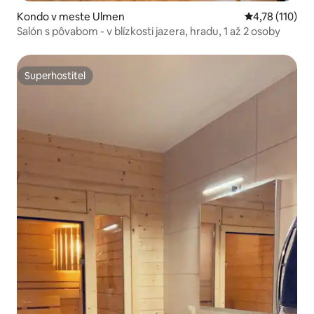
Kondo v meste Ulmen
Priemerné oho
4,78 (110)
Salón s pôvabom - v blízkosti jazera, hradu, 1 až 2 osoby
Superhostiteľ
Superhostiteľ