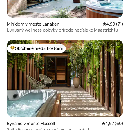
Minidom v meste Lanaken
Priemerné oho
4,99 (71)
Luxusný wellness pobyt v prírode neďaleko Maastrichtu
Obľúbené medzi hosťami
Najobľúbenejšie medzi hosťami
Bývanie v meste Hasselt
Priemerné oho
4,97 (60)
Suite Escape - váš luxusný wellness pobyt