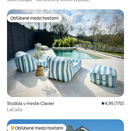
Obľúbené medzi hosťami
Obľúbené medzi hosťami
Stodola v meste Clavier
Priemerné ohod
4,95 (170)
LaCaZa
Obľúbené medzi hosťami
Najobľúbenejšie medzi hosťami