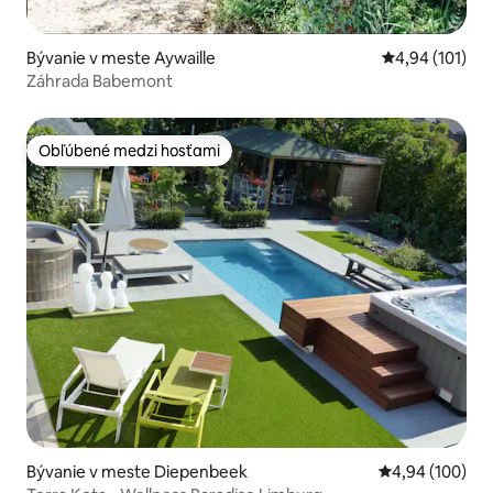
Bývanie v meste Aywaille
Priemerné ohod
4,94 (101)
Záhrada Babemont
Obľúbené medzi hosťami
Obľúbené medzi hosťami
Bývanie v meste Diepenbeek
Priemerné ohod
4,94 (100)