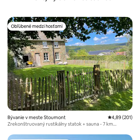
Obľúbené medzi hosťami
Obľúbené medzi hosťami
Bývanie v meste Stoumont
Priemerné ohod
4,89 (201)
Zrekonštruovaný rustikálny statok + sauna - 7 km
Francorchamps