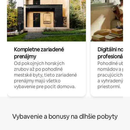
Kompletne zariadené
Digitálni nomá
prenájmy
profesionáli 
Od pokojných horských
Pohodlné ubyto
zrubov až po pohodlné
nomádov a pro
mestské byty, tieto zariadené
pracujúcich na 
prenájmy majú všetko
a vyhradenými
vybavenie pre pocit domova.
priestormi.
Vybavenie a bonusy na dlhšie pobyty