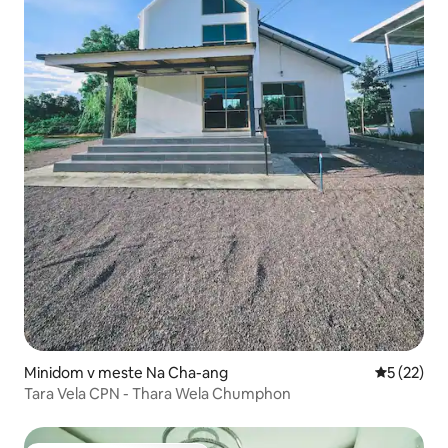
Minidom v meste Na Cha-ang
Priemerné 
5 (22)
Tara Vela CPN - Thara Wela Chumphon