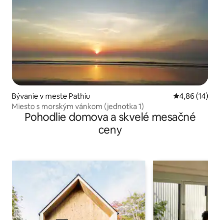
Bývanie v meste Pathiu
Priemerné oho
4,86 (14)
Miesto s morským vánkom (jednotka 1)
Pohodlie domova a skvelé mesačné
ceny