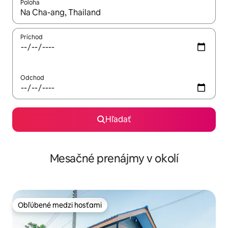
Poloha
Keď budú výsledky k dispozícii, môžete si ich prechádzať pom
Príchod
Odchod
Hľadať
Mesačné prenájmy v okolí
Obľúbené medzi hosťami
Obľúbené medzi hosťami