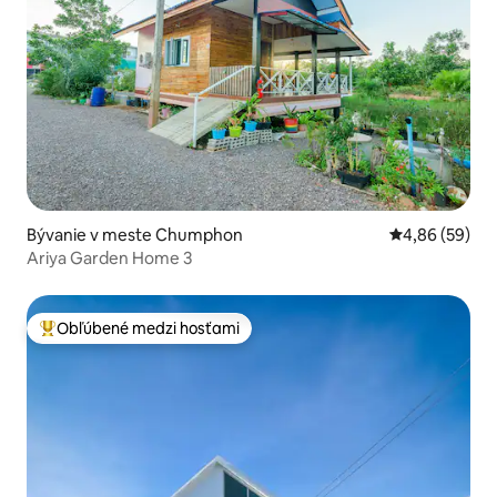
Bývanie v meste Chumphon
Priemerné oho
4,86 (59)
Ariya Garden Home 3
Obľúbené medzi hosťami
Najobľúbenejšie medzi hosťami