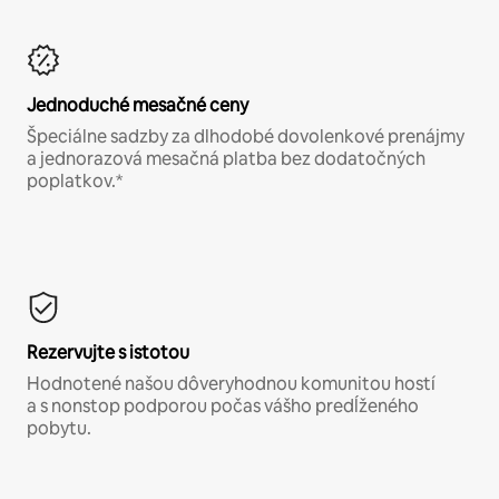
Jednoduché mesačné ceny
Špeciálne sadzby za dlhodobé dovolenkové prenájmy
a jednorazová mesačná platba bez dodatočných
poplatkov.*
Rezervujte s istotou
Hodnotené našou dôveryhodnou komunitou hostí
a s nonstop podporou počas vášho predĺženého
pobytu.