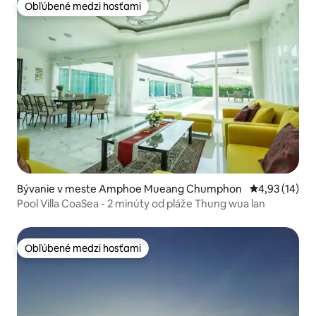
Obľúbené medzi hosťami
Obľúbené medzi hosťami
Bývanie v meste Amphoe Mueang Chumphon
Priemerné oho
4,93 (14)
Pool Villa CoaSea - 2 minúty od pláže Thung wua lan
Obľúbené medzi hosťami
Obľúbené medzi hosťami