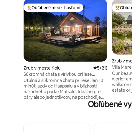
Obľúbené medzi hosťami
Obľúb
Najobľúbenejšie medzi hosťami
Najobľúb
Zrub v m
Villa Mer
Zrub v meste Kolu
Priemerné ohodnote
5 (21)
pozemok 
Our beauti
Súkromná chata s vírivkou pri lese
world fam
neďaleko Haapsalu
Útulná a súkromná chata pri lese, len 10
walks on 
minút jazdy od Haapsalu a v blízkosti
estate or 
národného parku Matsalu. Ideálne pre
terrace e
páry alebo jednotlivcov, na poschodí je
sunsets. I
Obľúbené vy
podkrovie na spanie s manželskou
nature lovers. The hou
posteľou veľkosti King. Na prízemí je
renovated
rozkladacia pohovka s matracom s
sleeping f
rozmermi 150 x 180 cm pre ďalšiu osobu,
We are ide
kuchynský kút a liatinový sporák. Vonku
cost highl
nájdete súkromný dvor s kozubom,