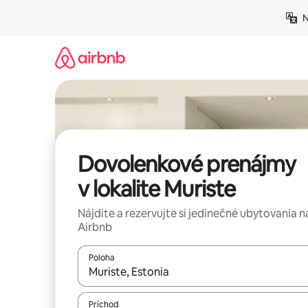
Preskočiť
N
na
obsah.
Dovolenkové prenájmy
v lokalite Muriste
Nájdite a rezervujte si jedinečné ubytovania n
Airbnb
Poloha
Keď budú výsledky k dispozícii, môžete si ich p
Príchod