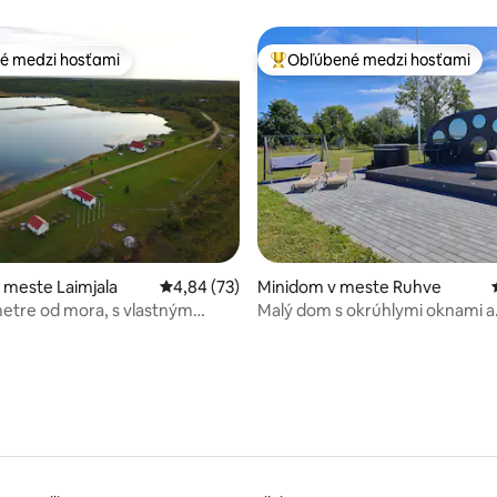
é medzi hosťami
Obľúbené medzi hosťami
é medzi hosťami
Najobľúbenejšie medzi hosťami
enie 5 z 5, počet hodnotení: 6
 meste Laimjala
Priemerné ohodnotenie 4,84 z 5, počet hodn
4,84 (73)
Minidom v meste Ruhve
etre od mora, s vlastným
Malý dom s okrúhlymi oknami a
výhľadom na more