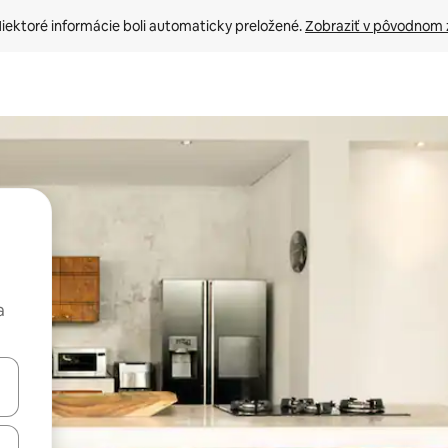
iektoré informácie boli automaticky preložené. 
Zobraziť v pôvodnom 
a
rechádzať pomocou klávesov so šípkami nahor a nadol alebo ich pres