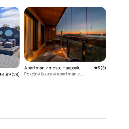
Apartmán v meste Haapsalu
Priemerné ohodno
5 (3)
Pokojný luxusný apartmán v
otení: 73
Priemerné ohodnotenie 4,89 z 5, počet hodnotení: 28
4,89 (28)
Marienholme