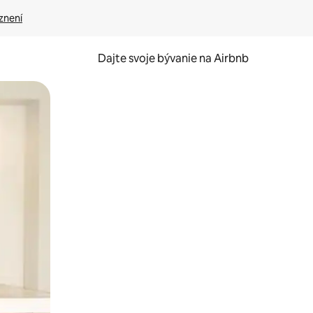
znení
Dajte svoje bývanie na Airbnb
kúmať pomocou dotykových gest či potiahnutia prstom.