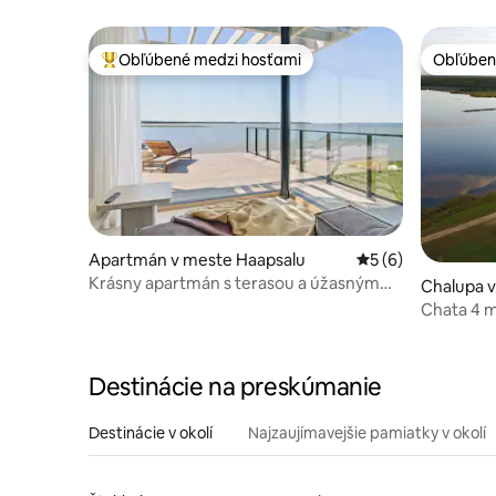
Obľúbené medzi hosťami
Obľúben
Najobľúbenejšie medzi hosťami
Obľúben
Apartmán v meste Haapsalu
Priemerné ohodnot
5 (6)
Krásny apartmán s terasou a úžasným
Chalupa v
výhľadom
Chata 4 m
mólikom!
Destinácie na preskúmanie
Destinácie v okolí
Najzaujímavejšie pamiatky v okolí