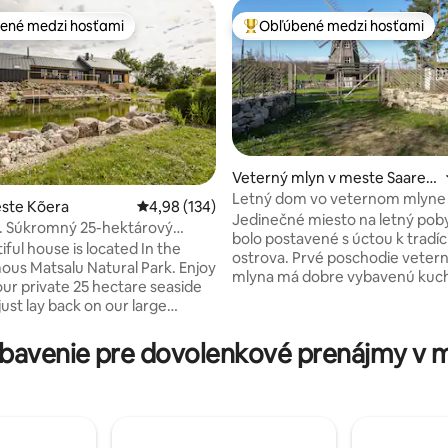
ené medzi hosťami
Obľúbené medzi hosťami
enejšie medzi hosťami
Najobľúbenejšie medzi hosťami
Veterný mlyn v meste Saare
County
Letný dom vo veternom mlyne
este Kõera
Priemerné ohodnotenie 4,98 z 5, počet hodno
4,98 (134)
Jedinečné miesto na letný poby
e. Súkromný 25-hektárový
nie 5 z 5, počet hodnotení: 21
bolo postavené s úctou k tradí
pri mori
ful house is located In the
ostrova. Prvé poschodie veter
ous Matsalu Natural Park. Enjoy
mlyna má dobre vybavenú kuc
our private 25 hectare seaside
obývací priestor pri krbe. Na 
just lay back on our large
poschodí je manželská posteľ a 
njoying stunning sea views and
poschodia je výhľad až na more
t truly is a paradise for bird and
bavenie pre dovolenkové prenájmy v m
s drevenou saunou sú dve sam
se is newly
postele. Na nádvorí je vaňa a po
 (2020) and there is dining and
dostanete k suchému záchodu
acilities for up to 12 persons.
nádvorí je letná kuchyňa s prie
ally located to visit all west
stolovanie a oddych. Estónske 
ights of Estonia (Pärnu,
Tihuse pasú na okolitých lúkach