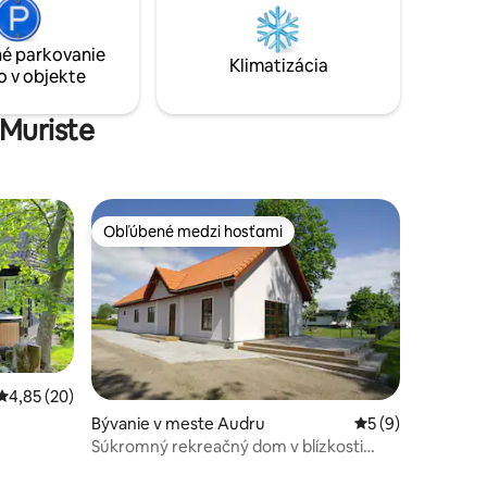
balkóna, a navyše aj jazierko (hlboké 2 –
2,5 m).
é parkovanie
Klimatizácia
o v objekte
 Muriste
Obľúbené medzi hosťami
Obľúbené medzi hosťami
notení: 42
Priemerné ohodnotenie 4,85 z 5, počet hodnotení: 20
4,85 (20)
Bývanie v meste Audru
Priemerné ohodno
5 (9)
Súkromný rekreačný dom v blízkosti
Pärnu a Valgeranny