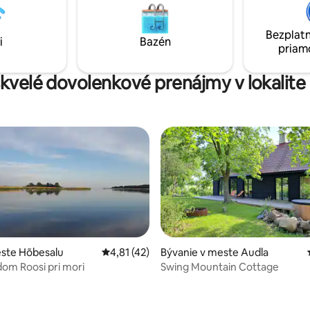
 60km drive) (Muhu and
ferry 15km drive).
Bezplatn
i
Bazén
priam
skvelé dovolenkové prenájmy v lokalite
este Hõbesalu
Priemerné ohodnotenie 4,81 z 5, počet hod
4,81 (42)
Bývanie v meste Audla
dom Roosi pri mori
Swing Mountain Cottage
 4,89 z 5, počet hodnotení: 38