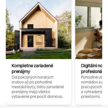
Kompletne zariadené
Digitálni nomá
prenájmy
profesionáli 
Od pokojných horských
Pohodlné ubyto
zrubov až po pohodlné
nomádov a pro
mestské byty, tieto zariadené
pracujúcich na 
prenájmy majú všetko
a vyhradenými
vybavenie pre pocit domova.
priestormi.