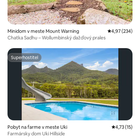
Minidom v meste Mount Warning
Priemerné ohod
4,97 (234)
Chatka Sadhu – Wollumbinský dažďový prales
Superhostiteľ
Superhostiteľ
Pobyt na farme v meste Uki
Priemerné oh
4,73 (15)
Farmársky dom Uki Hillside