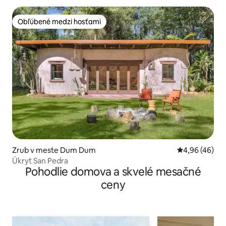
Obľúbené medzi hosťami
Obľúbené medzi hosťami
Zrub v meste Dum Dum
Priemerné oho
4,96 (46)
Úkryt San Pedra
Pohodlie domova a skvelé mesačné
ceny