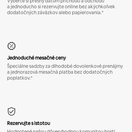
Vyberte si presný dátum príchodu a odchodu
a jednoducho si rezervujte online bez akýchkoľvek
dodatočných záväzkov alebo papierovania.*
Jednoduché mesačné ceny
Špeciálne sadzby za dlhodobé dovolenkové prenájmy
a jednorazová mesačná platba bez dodatočných
poplatkov.*
Rezervujte s istotou
Hodnotené našou dôveryhodnou komunitou hostí