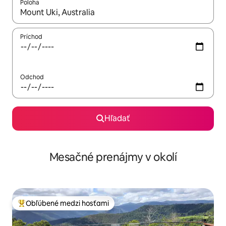
Poloha
Keď budú výsledky k dispozícii, môžete si ich prechádzať pom
Príchod
Odchod
Hľadať
Mesačné prenájmy v okolí
Obľúbené medzi hosťami
Najobľúbenejšie medzi hosťami