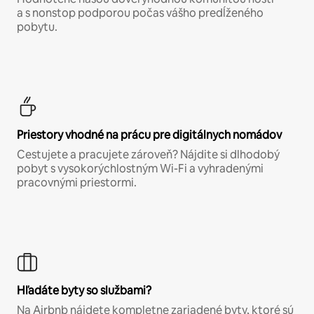
a s nonstop podporou počas vášho predĺženého
pobytu.
Priestory vhodné na prácu pre digitálnych nomádov
Cestujete a pracujete zároveň? Nájdite si dlhodobý
pobyt s vysokorýchlostným Wi-Fi a vyhradenými
pracovnými priestormi.
Hľadáte byty so službami?
Na Airbnb nájdete kompletne zariadené byty, ktoré sú