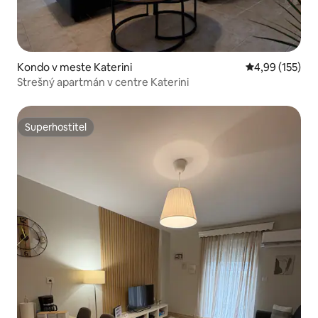
Kondo v meste Katerini
Priemerné ohod
4,99 (155)
Strešný apartmán v centre Katerini
Superhostiteľ
Superhostiteľ