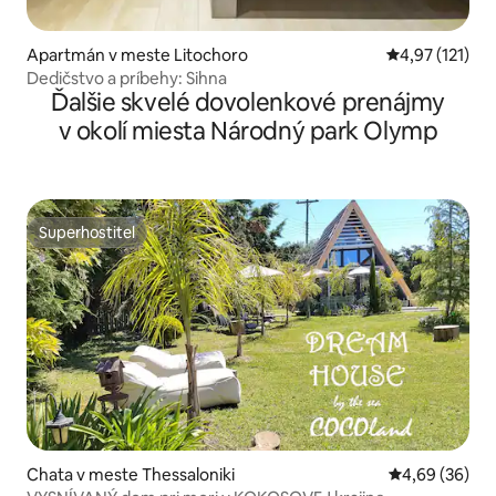
Apartmán v meste Litochoro
Priemerné oho
4,97 (121)
Dedičstvo a príbehy: Sihna
Ďalšie skvelé dovolenkové prenájmy
v okolí miesta Národný park Olymp
Superhostiteľ
Superhostiteľ
Chata v meste Thessaloniki
Priemerné oho
4,69 (36)