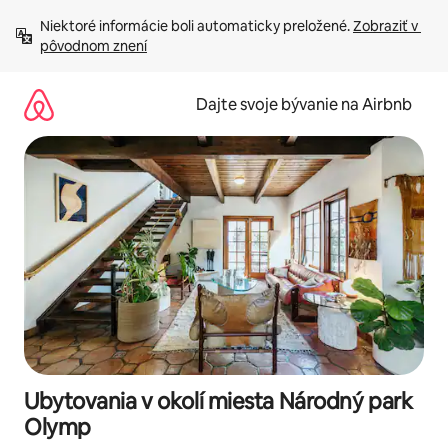
Preskočiť
Niektoré informácie boli automaticky preložené. 
Zobraziť v 
na
pôvodnom znení
obsah.
Dajte svoje bývanie na Airbnb
Ubytovania v okolí miesta Národný park
Olymp