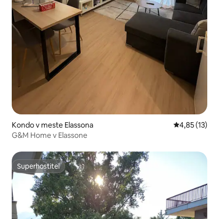
Kondo v meste Elassona
Priemerné oh
4,85 (13)
G&M Home v Elassone
Superhostiteľ
Superhostiteľ