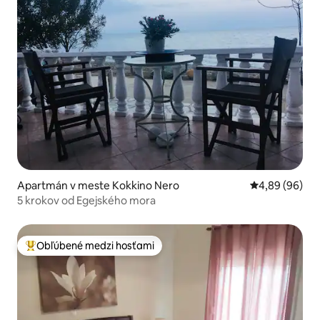
Apartmán v meste Kokkino Nero
Priemerné oho
4,89 (96)
5 krokov od Egejského mora
Obľúbené medzi hosťami
Najobľúbenejšie medzi hosťami