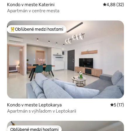
Kondo v meste Katerini
Priemerné oho
4,88 (32)
Apartmán v centre mesta
Obľúbené medzi hosťami
Najobľúbenejšie medzi hosťami
Kondo v meste Leptokarya
Priemerné
5 (17)
Apartmán s výhľadom v Leptokarii
Obľúbené medzi hosťami