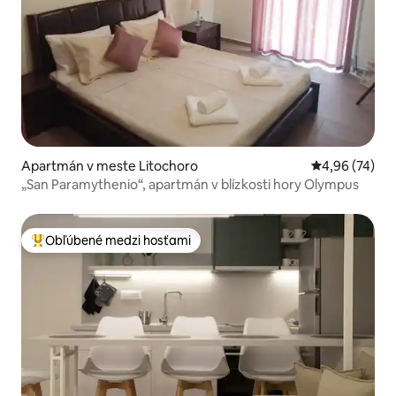
Apartmán v meste Litochoro
Priemerné oho
4,96 (74)
„San Paramythenio“, apartmán v blízkosti hory Olympus
Obľúbené medzi hosťami
Najobľúbenejšie medzi hosťami