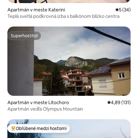
Apartmán v meste Katerini
Priemerné 
5 (34)
Teplá svetlá podkrovná izba s balkónom blízko centra
Superhostiteľ
Superhostiteľ
Apartmán v meste Litochoro
Priemerné oho
4,89 (131)
Apartmán vedľa Olympus Mountain
Obľúbené medzi hosťami
Najobľúbenejšie medzi hosťami