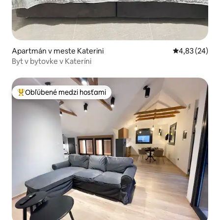
Apartmán v meste Katerini
Priemerné oho
4,83 (24)
Byt v bytovke v Kateríni
Obľúbené medzi hosťami
Najobľúbenejšie medzi hosťami