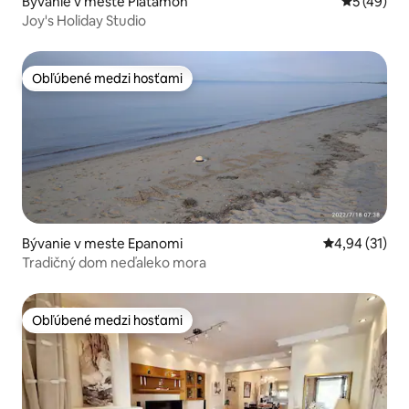
Bývanie v meste Platamon
Priemerné 
5 (49)
Joy's Holiday Studio
Obľúbené medzi hosťami
Obľúbené medzi hosťami
Bývanie v meste Epanomi
Priemerné oho
4,94 (31)
Tradičný dom neďaleko mora
Obľúbené medzi hosťami
Obľúbené medzi hosťami