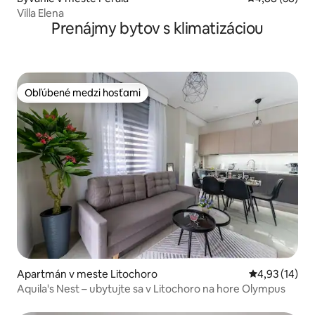
Villa Elena
Prenájmy bytov s klimatizáciou
Obľúbené medzi hosťami
Obľúbené medzi hosťami
Apartmán v meste Litochoro
Priemerné oho
4,93 (14)
Aquila's Nest – ubytujte sa v Litochoro na hore Olympus