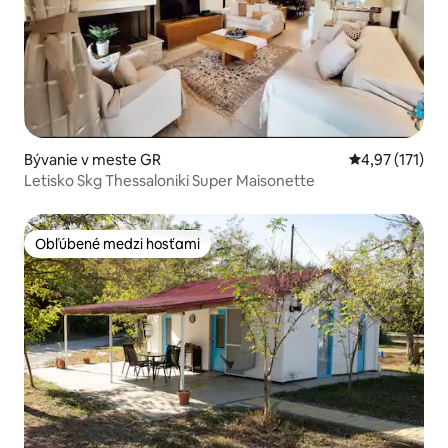
Bývanie v meste GR
Priemerné oho
4,97 (171)
Letisko Skg Thessaloniki Super Maisonette
Obľúbené medzi hosťami
Obľúbené medzi hosťami