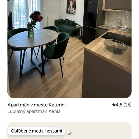
Apartmán v meste Katerini
Priemerné oh
4,8 (25)
Luxusný apartmán Xenia
Obľúbené medzi hosťami
Obľúbené medzi hosťami