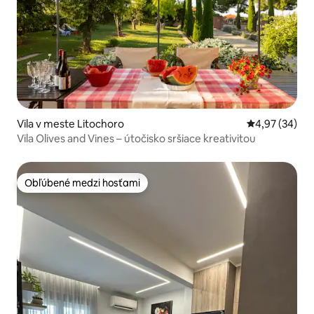
Vila v meste Litochoro
Priemerné oho
4,97 (34)
Vila Olives and Vines – útočisko sršiace kreativitou
Obľúbené medzi hosťami
Obľúbené medzi hosťami