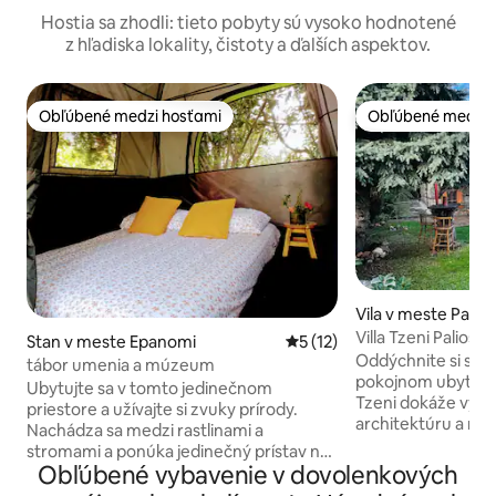
Hostia sa zhodli: tieto pobyty sú vysoko hodnotené
z hľadiska lokality, čistoty a ďalších aspektov.
Obľúbené medzi hosťami
Obľúbené medzi 
Obľúbené medzi hosťami
Obľúbené medzi 
Vila v meste Pant
Villa Tzeni Palios 
Stan v meste Epanomi
Priemerné ohodnotenie 5 z 
5 (12)
Oddýchnite si s c
tábor umenia a múzeum
pokojnom ubytovac
Ubytujte sa v tomto jedinečnom
Tzeni dokáže vyvá
priestore a užívajte si zvuky prírody.
architektúru a mo
Nachádza sa medzi rastlinami a
si vyžaduje uvoľn
stromami a ponúka jedinečný prístav na
Poloha je ideálna 
Obľúbené vybavenie v dovolenkových
odpočinok a pokoj. Stany v záhrade
vrcholov Olympu.
ponúkajú alternatívne ubytovanie s