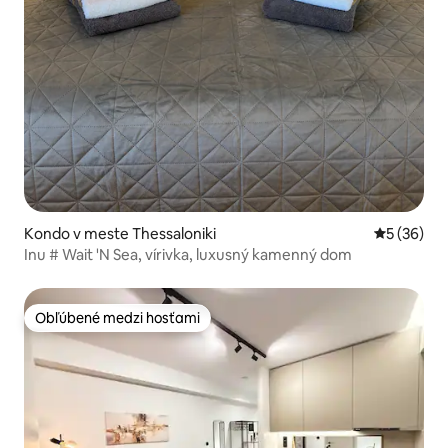
Kondo v meste Thessaloniki
Priemerné 
5 (36)
Inu # Wait 'N Sea, vírivka, luxusný kamenný dom
Obľúbené medzi hosťami
Obľúbené medzi hosťami