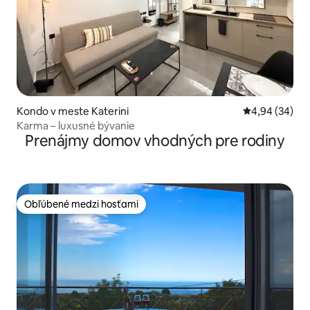
Kondo v meste Katerini
Priemerné oho
4,94 (34)
Karma – luxusné bývanie
Prenájmy domov vhodných pre rodiny
Obľúbené medzi hosťami
Obľúbené medzi hosťami