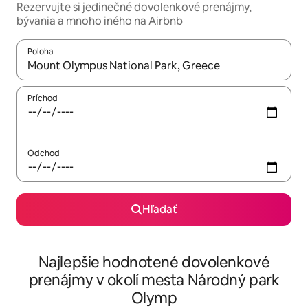
Rezervujte si jedinečné dovolenkové prenájmy,
bývania a mnoho iného na Airbnb
Poloha
Keď budú výsledky k dispozícii, môžete si ich prechádzať pom
Príchod
Odchod
Hľadať
Najlepšie hodnotené dovolenkové
prenájmy v okolí mesta Národný park
Olymp