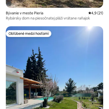
Bývanie v meste Pieria
Priemerné o
4,9 (21)
Rybársky dom na piesočnatej pláži vrátane raňajok
Obľúbené medzi hosťami
Obľúbené medzi hosťami