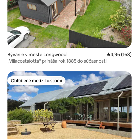
Bývanie v meste Longwood
Priemerné ohod
4,96 (168)
„Villacostalotta“ prináša rok 1885 do súčasnosti.
Obľúbené medzi hosťami
Obľúbené medzi hosťami