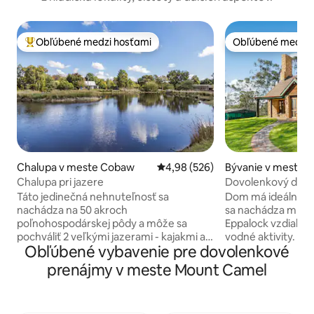
Obľúbené medzi hosťami
Obľúbené medzi 
Najobľúbenejšie medzi hosťami
Obľúbené medzi 
Chalupa v meste Cobaw
Priemerné ohodnotenie 4,98 z 5
4,98 (526)
Bývanie v meste E
Chalupa pri jazere
Dovolenkový dom
Táto jedinečná nehnuteľnosť sa
Dom má ideálnu pol
nachádza na 50 akroch
sa nachádza množstvo 
poľnohospodárskej pôdy a môže sa
Eppalock vzdialen
pochváliť 2 veľkými jazerami - kajakmi a
vodné aktivity. Heathcote Park Raceway
Obľúbené vybavenie pre dovolenkové
krásnymi záhradami, množstvom voľne
je vzdialená 15 mi
žijúcich živočíchov a pokojnou a
miestom pre nadš
prenájmy v meste Mount Camel
pokojnou atmosférou. Vaši hostitelia,
Obľúbený golfový 
Ann a Kevin, žijú v hlavnom dome, asi
vzdialený 15 minút
100 metrov od chalupy pri jazere a sú k
ihriskom pre vášnivého 