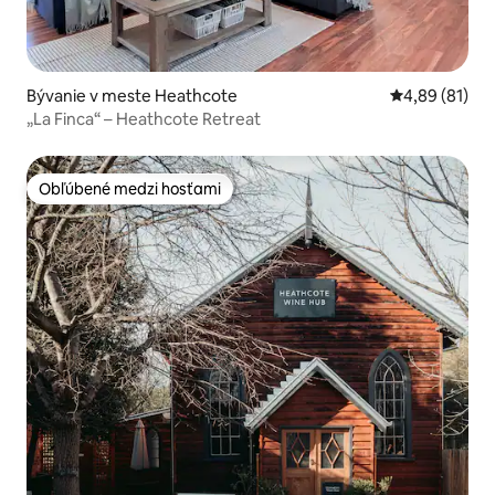
Bývanie v meste Heathcote
Priemerné oho
4,89 (81)
„La Finca“ – Heathcote Retreat
Obľúbené medzi hosťami
Obľúbené medzi hosťami