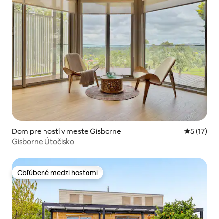
Dom pre hostí v meste Gisborne
Priemerné
5 (17)
Gisborne Útočisko
Obľúbené medzi hosťami
Obľúbené medzi hosťami