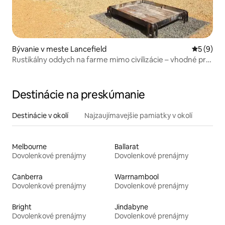
Bývanie v meste Lancefield
Priemerné
5 (9)
Rustikálny oddych na farme mimo civilizácie – vhodné pre
domáce zvieratá
Destinácie na preskúmanie
Destinácie v okolí
Najzaujímavejšie pamiatky v okolí
Melbourne
Ballarat
Dovolenkové prenájmy
Dovolenkové prenájmy
Canberra
Warrnambool
Dovolenkové prenájmy
Dovolenkové prenájmy
Bright
Jindabyne
Dovolenkové prenájmy
Dovolenkové prenájmy