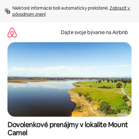
Preskočiť
Niektoré informácie boli automaticky preložené. 
Zobraziť v 
na
pôvodnom znení
obsah.
Dajte svoje bývanie na Airbnb
Dovolenkové prenájmy v lokalite Mount
Camel