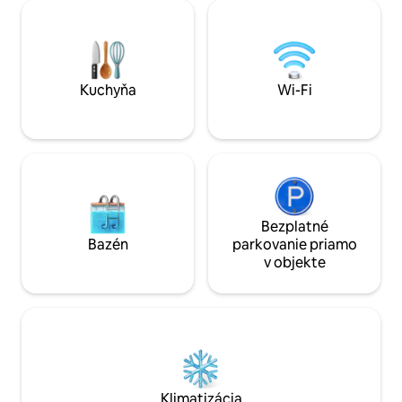
dispozícii v prípade potreby alebo môžu
oblasť Heathcote j
byť veľmi diskrétni. Máte voľný prístup
minút a Bendigo, k
do celého objektu s krásnymi
15 minút jazdy, po
prechádzkami a hospodárskymi
vrátane nakupovan
zvieratami, s ktorými môžete
bohatej umeleckej 
komunikovať. Objekt sa nachádza 5
Kuchyňa
Wi-Fi
minút od Hanging Rock a 15 minút od
Kynetonu a Woodendu.
Bezplatné
Bazén
parkovanie priamo
v objekte
Klimatizácia