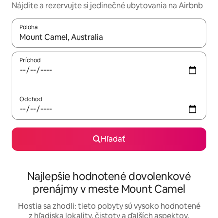
Nájdite a rezervujte si jedinečné ubytovania na Airbnb
Poloha
Keď budú výsledky k dispozícii, môžete si ich prechádzať pom
Príchod
Odchod
Hľadať
Najlepšie hodnotené dovolenkové
prenájmy v meste Mount Camel
Hostia sa zhodli: tieto pobyty sú vysoko hodnotené
z hľadiska lokality, čistoty a ďalších aspektov.