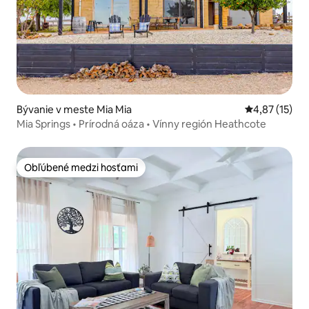
Bývanie v meste Mia Mia
Priemerné oh
4,87 (15)
Mia Springs • Prírodná oáza • Vínny región Heathcote
Obľúbené medzi hosťami
Obľúbené medzi hosťami