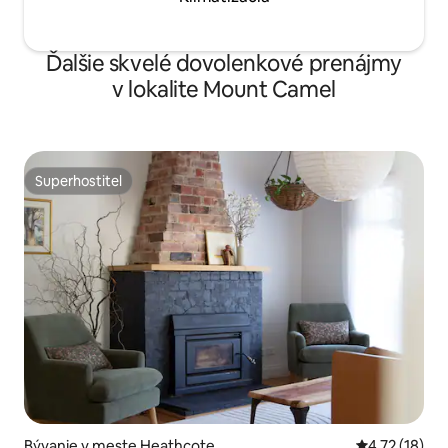
Ďalšie skvelé dovolenkové prenájmy
v lokalite Mount Camel
Superhostiteľ
Superhostiteľ
Bývanie v meste Heathcote
Priemerné oh
4,72 (18)