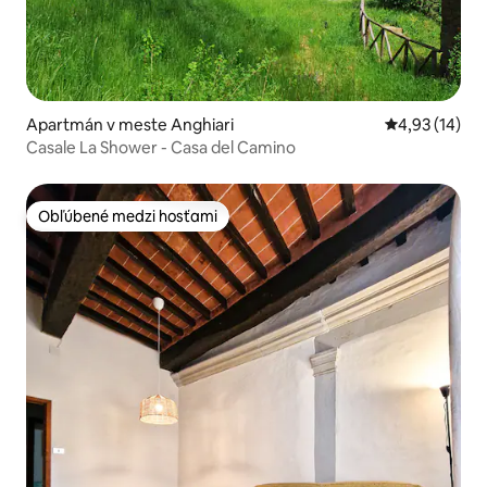
Apartmán v meste Anghiari
Priemerné oho
4,93 (14)
Casale La Shower - Casa del Camino
Obľúbené medzi hosťami
Obľúbené medzi hosťami