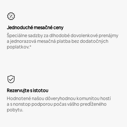
Jednoduché mesačné ceny
Špeciálne sadzby za dlhodobé dovolenkové prenájmy
a jednorazová mesačná platba bez dodatočných
poplatkov.*
Rezervujte s istotou
Hodnotené našou dôveryhodnou komunitou hostí
a s nonstop podporou počas vášho predĺženého
pobytu.