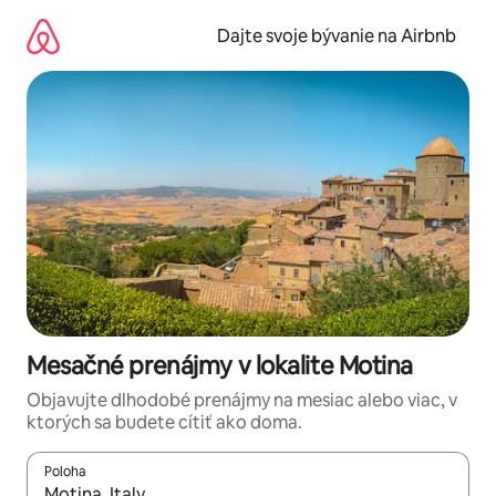
Preskočiť
na
Dajte svoje bývanie na Airbnb
obsah.
Mesačné prenájmy v lokalite Motina
Objavujte dlhodobé prenájmy na mesiac alebo viac, v
ktorých sa budete cítiť ako doma.
Poloha
Keď budú výsledky k dispozícii, môžete si ich prechádzať pom