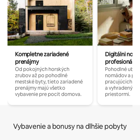
Kompletne zariadené
Digitálni nomá
prenájmy
profesionáli 
Od pokojných horských
Pohodlné ubyto
zrubov až po pohodlné
nomádov a pro
mestské byty, tieto zariadené
pracujúcich na 
prenájmy majú všetko
a vyhradenými
vybavenie pre pocit domova.
priestormi.
Vybavenie a bonusy na dlhšie pobyty