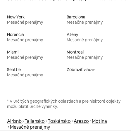
New York
Barcelona
Mesačné prenájmy
Mesačné prenájmy
Florencia
Atény
Mesačné prenájmy
Mesačné prenájmy
Miami
Montreal
Mesačné prenájmy
Mesačné prenájmy
Seattle
Zobraziť viac
Mesačné prenájmy
* V určitých geografických oblastiach a pre niektoré objekty
môžu platiť určité výnimky.
Airbnb
Taliansko
Toskánsko
Arezzo
Motina
Mesačné prenájmy