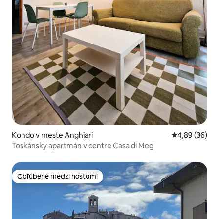
Kondo v meste Anghiari
Priemerné oho
4,89 (36)
Toskánsky apartmán v centre Casa di Meg
Obľúbené medzi hosťami
Obľúbené medzi hosťami