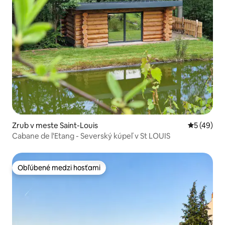
Zrub v meste Saint-Louis
Priemerné 
5 (49)
Cabane de l'Etang - Severský kúpeľ v St LOUIS
Obľúbené medzi hosťami
Obľúbené medzi hosťami