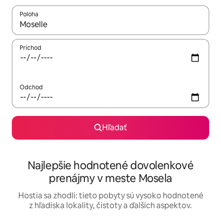
Poloha
Keď budú výsledky k dispozícii, môžete si ich prechádzať pom
Príchod
Odchod
Hľadať
Najlepšie hodnotené dovolenkové
prenájmy v meste Mosela
Hostia sa zhodli: tieto pobyty sú vysoko hodnotené
z hľadiska lokality, čistoty a ďalších aspektov.