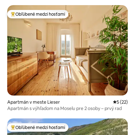
Obľúbené medzi hosťami
Najobľúbenejšie medzi hosťami
Apartmán v meste Lieser
Priemerné 
5 (22)
Apartmán s výhľadom na Moselu pre 2 osoby – prvý rad
Obľúbené medzi hosťami
Najobľúbenejšie medzi hosťami