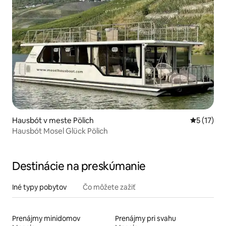
Hausbót v meste Pölich
Priemerné
5 (17)
Hausbót Mosel Glück Pölich
Destinácie na preskúmanie
Iné typy pobytov
Čo môžete zažiť
Prenájmy minidomov
Prenájmy pri svahu