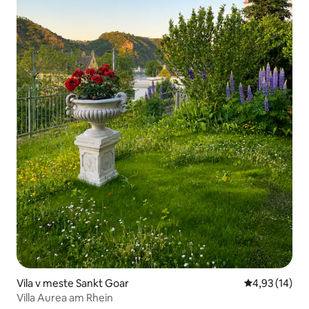
Vila v meste Sankt Goar
Priemerné oho
4,93 (14)
Villa Aurea am Rhein