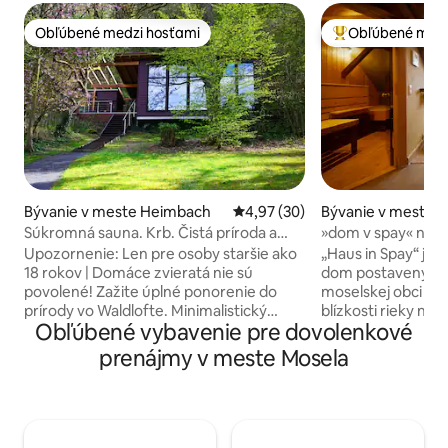
Obľúbené medzi hosťami
Obľúbené medz
Obľúbené medzi hosťami
Najobľúbenejšie 
Bývanie v meste Heimbach
Priemerné ohodnotenie 4,97 z 
4,97 (30)
Bývanie v meste Ze
Súkromná sauna. Krb. Čistá príroda a
»dom v spay« na M
pokoj.
Upozornenie: Len pre osoby staršie ako
„Haus in Spay“ je 
18 rokov | Domáce zvieratá nie sú
dom postavený oko
povolené! Zažite úplné ponorenie do
moselskej obci Zel
prírody vo Waldlofte. Minimalistický
blízkosti rieky na 
Obľúbené vybavenie pre dovolenkové
dizajn, prírodné materiály a
južného svahu na 
panoramatické výhľady na Národný park
vinárskej oblasti s
prenájmy v meste Mosela
Eifel vytvárajú útočisko, ktoré vás
rizlingu a stredom
dokáže skutočne zregenerovať. Ručne
Monumentálny ko
brúsené smrekovcové drevo, masívne
domom, rekreačn
trámy, praskajúci kozub a hrejivé
záhradou bol po t
osvetlenie vytvárajú atmosféru pokoja a
výstavby rozsiahlo