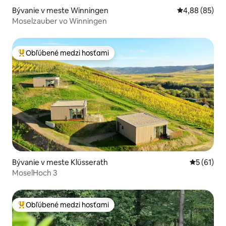
Bývanie v meste Winningen
Priemerné oho
4,88 (85)
Moselzauber vo Winningen
Obľúbené medzi hosťami
Najobľúbenejšie medzi hosťami
Bývanie v meste Klüsserath
Priemerné 
5 (61)
MoselHoch 3
Obľúbené medzi hosťami
Najobľúbenejšie medzi hosťami