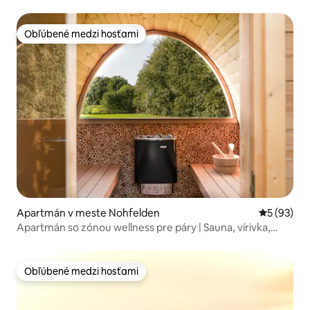
Obľúbené medzi hosťami
Obľúbené medzi hosťami
Apartmán v meste Nohfelden
Priemerné 
5 (93)
Apartmán so zónou wellness pre páry | Sauna, vírivka,
jazero Bostalsee
Obľúbené medzi hosťami
Obľúbené medzi hosťami