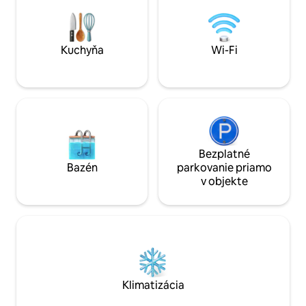
sústredenia. Vychutnajte si súkromnú
najmä v súlade s e
panoramatickú saunu na terase, plne
tradičnými kritéri
vybavenú kuchyňu v podkroví a pokojný
sauny a vonkajšieh
spánok v posteli veľkosti King – vysoko
Kuchyňa
Wi-Fi
nad korunami stromov, obklopení
tichom a prírodou.
Bezplatné
Bazén
parkovanie priamo
v objekte
Klimatizácia