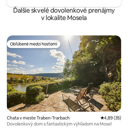
Ďalšie skvelé dovolenkové prenájmy
v lokalite Mosela
Obľúbené medzi hosťami
Obľúbené medzi hosťami
Chata v meste Traben-Trarbach
Priemerné oho
4,89 (35)
Dovolenkový dom s fantastickým výhľadom na Mosel