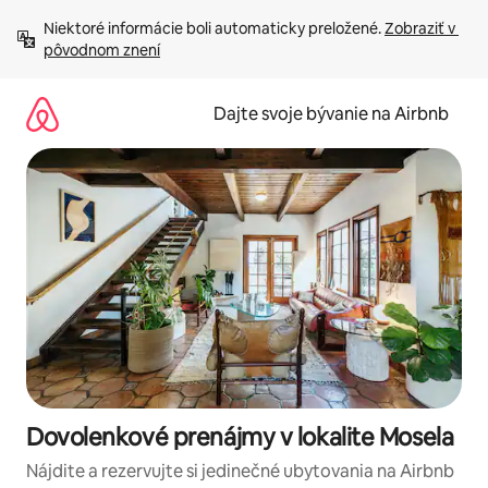
Preskočiť
Niektoré informácie boli automaticky preložené. 
Zobraziť v 
na
pôvodnom znení
obsah.
Dajte svoje bývanie na Airbnb
Dovolenkové prenájmy v lokalite Mosela
Nájdite a rezervujte si jedinečné ubytovania na Airbnb