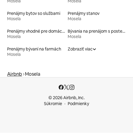
Mosela
Mosela
Prenájmy bytov so službami
Prenájmy stanov
Mosela
Mosela
Prenájmy vhodné pre domáce zvieratá
Bývania na prenájom s posteľou s bezbariérovou výškou
Mosela
Mosela
Prenájmy bývaní na farmách
Zobraziť viac
Mosela
Airbnb
Mosela
© 2026 Airbnb, Inc.
Súkromie
Podmienky