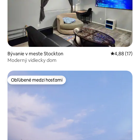
Bývanie v meste Stockton
Priemerné oho
4,88 (17)
Moderný vidiecky dom
Obľúbené medzi hosťami
Obľúbené medzi hosťami