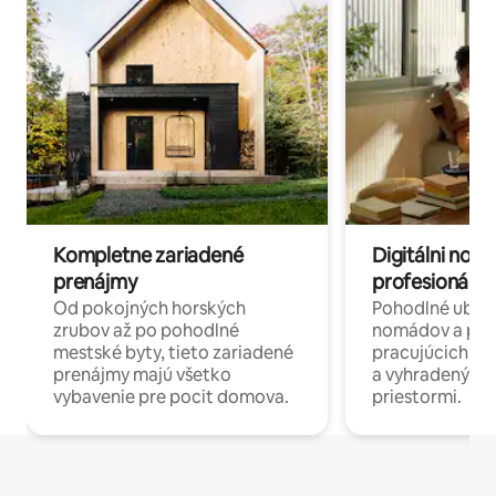
Kompletne zariadené
Digitálni nomá
prenájmy
profesionáli 
Od pokojných horských
Pohodlné ubyto
zrubov až po pohodlné
nomádov a pro
mestské byty, tieto zariadené
pracujúcich na 
prenájmy majú všetko
a vyhradenými
vybavenie pre pocit domova.
priestormi.