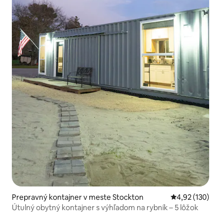
Prepravný kontajner v meste Stockton
Priemerné ohod
4,92 (130)
Útulný obytný kontajner s výhľadom na rybník – 5 lôžok