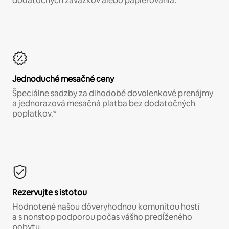
dodatočných záväzkov alebo papierovania.*
Jednoduché mesačné ceny
Špeciálne sadzby za dlhodobé dovolenkové prenájmy
a jednorazová mesačná platba bez dodatočných
poplatkov.*
Rezervujte s istotou
Hodnotené našou dôveryhodnou komunitou hostí
a s nonstop podporou počas vášho predĺženého
pobytu.