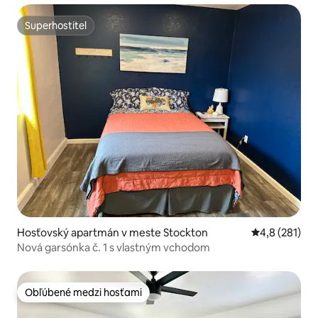
Superhostiteľ
Superhostiteľ
Hosťovský apartmán v meste Stockton
Priemerné oho
4,8 (281)
Nová garsónka č. 1 s vlastným vchodom
Obľúbené medzi hosťami
Obľúbené medzi hosťami