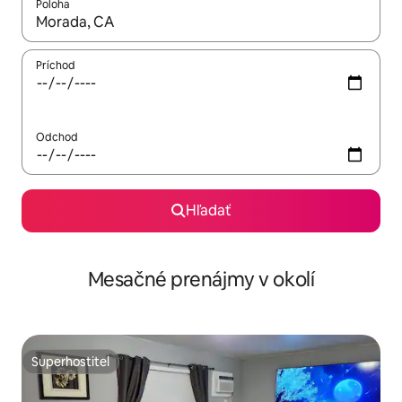
Poloha
Keď budú výsledky k dispozícii, môžete si ich prechádzať pom
Príchod
Odchod
Hľadať
Mesačné prenájmy v okolí
Superhostiteľ
Superhostiteľ