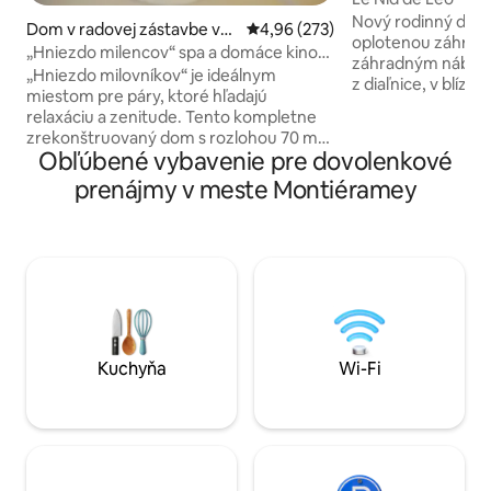
Nový rodinný dom 
Dom v radovej zástavbe v
Priemerné ohodnotenie 4,96 z 5
4,96 (273)
oplotenou záhrado
meste Saint-Florentin
„Hniezdo milencov“ spa a domáce kino
záhradným nábytk
3*
„Hniezdo milovníkov“ je ideálnym
z diaľnice, v blízk
miestom pre páry, ktoré hľadajú
pláže Lake of the Ori
relaxáciu a zenitude. Tento kompletne
manželská posteľ (
zrekonštruovaný dom s rozlohou 70 m2
jednolôžka (90 x 1
Obľúbené vybavenie pre dovolenkové
bol zariadený a zariadený v odtieňoch a
pohovka (140 x 190
prírodných materiáloch návyková
prenájmy v meste Montiéramey
vybavená rúrou, 
výzdoba. Tento útulný zámotok je
indukčnou varnou
ideálnym miestom na stretnutie s
chladničkou, mikr
dvoma ľuďmi a príjemný čas ako
kávovarom Dolce 
milovník. +: vírivka, masážna miestnosť,
kanvicou, riadom atď. 200 m od b
video projektor s domácim kinom
ktorý vedie okolo 
Krásne služby, elegantná výzdoba a
pekné materiály, ako je voskovaný
betón, posteľná bielizeň, organická
bavlna..
Kuchyňa
Wi-Fi