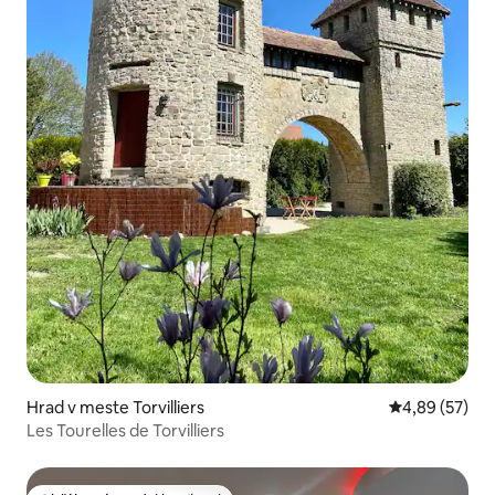
Hrad v meste Torvilliers
Priemerné oho
4,89 (57)
Les Tourelles de Torvilliers