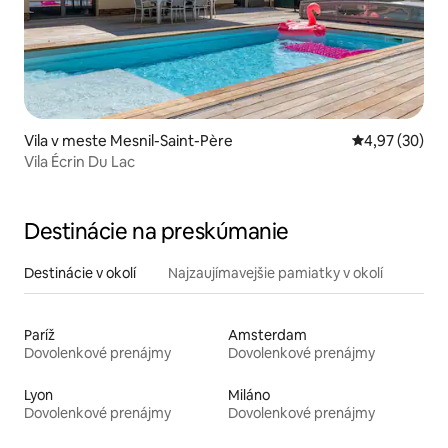
Vila v meste Mesnil-Saint-Père
Priemerné oho
4,97 (30)
Vila Écrin Du Lac
Destinácie na preskúmanie
Destinácie v okolí
Najzaujímavejšie pamiatky v okolí
Paríž
Amsterdam
Dovolenkové prenájmy
Dovolenkové prenájmy
Lyon
Miláno
Dovolenkové prenájmy
Dovolenkové prenájmy