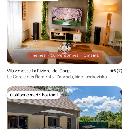
Vila v meste La Rivière-de-Corps
Priemerné
5 (7)
Le Cercle des Éléments | Záhrada, kino, parkovisko
Obľúbené medzi hosťami
Obľúbené medzi hosťami