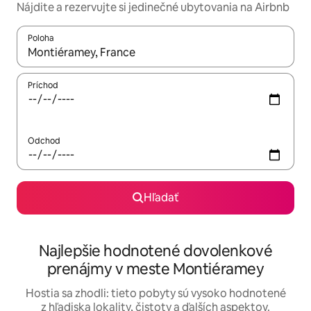
Nájdite a rezervujte si jedinečné ubytovania na Airbnb
Poloha
Keď budú výsledky k dispozícii, môžete si ich prechádzať pom
Príchod
Odchod
Hľadať
Najlepšie hodnotené dovolenkové
prenájmy v meste Montiéramey
Hostia sa zhodli: tieto pobyty sú vysoko hodnotené
z hľadiska lokality, čistoty a ďalších aspektov.