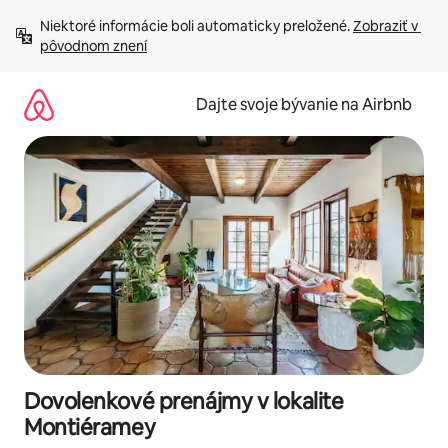
Preskočiť
Niektoré informácie boli automaticky preložené. 
Zobraziť v 
na
pôvodnom znení
obsah.
Dajte svoje bývanie na Airbnb
Dovolenkové prenájmy v lokalite
Montiéramey