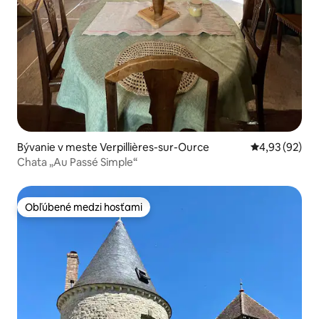
Bývanie v meste Verpillières-sur-Ource
Priemerné oho
4,93 (92)
Chata „Au Passé Simple“
Obľúbené medzi hosťami
Obľúbené medzi hosťami