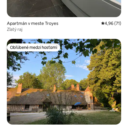
Apartmán v meste Troyes
Priemerné oho
4,96 (71)
Zlatý raj
Obľúbené medzi hosťami
Obľúbené medzi hosťami