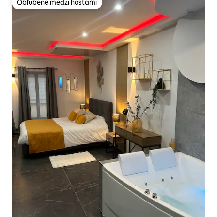
Obľúbené medzi hosťami
Obľúbené medzi hosťami