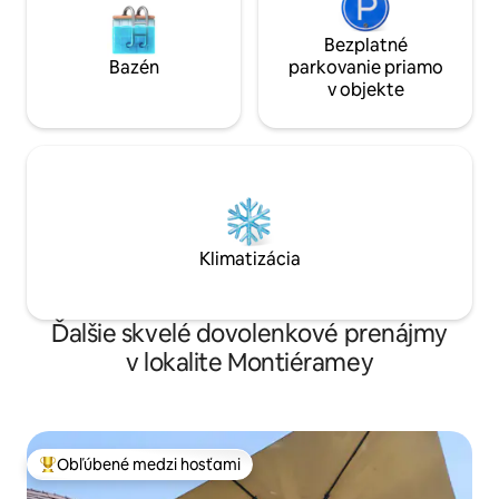
Bezplatné
Bazén
parkovanie priamo
v objekte
Klimatizácia
Ďalšie skvelé dovolenkové prenájmy
v lokalite Montiéramey
Obľúbené medzi hosťami
Najobľúbenejšie medzi hosťami