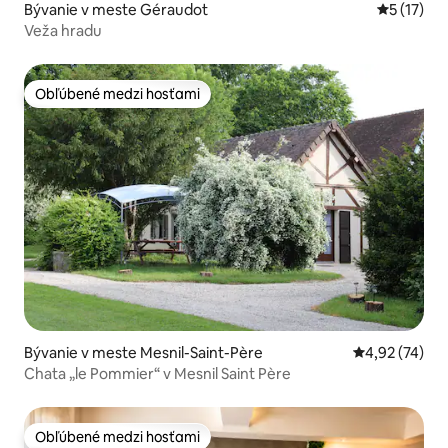
Bývanie v meste Géraudot
Priemerné
5 (17)
Veža hradu
Obľúbené medzi hosťami
Obľúbené medzi hosťami
Bývanie v meste Mesnil-Saint-Père
Priemerné oho
4,92 (74)
Chata „le Pommier“ v Mesnil Saint Père
Obľúbené medzi hosťami
Obľúbené medzi hosťami