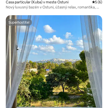
Casa particular (Kuba) v meste Ostuni
Priemerné
5 (6)
Nový luxusný bazén v Ostuni, úžasný relax, romantika, Wi-
Fi
Superhostiteľ
Superhostiteľ