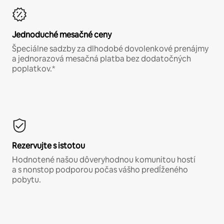
Jednoduché mesačné ceny
Špeciálne sadzby za dlhodobé dovolenkové prenájmy
a jednorazová mesačná platba bez dodatočných
poplatkov.*
Rezervujte s istotou
Hodnotené našou dôveryhodnou komunitou hostí
a s nonstop podporou počas vášho predĺženého
pobytu.