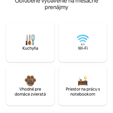
Obľúbené vybavenie na mesačné
prenájmy
Kuchyňa
Wi-Fi
Vhodné pre
Priestor na prácu s
domáce zvieratá
notebookom