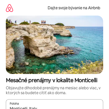
Preskočiť
na
Dajte svoje bývanie na Airbnb
obsah.
Mesačné prenájmy v lokalite Monticelli
Objavujte dlhodobé prenájmy na mesiac alebo viac, v
ktorých sa budete cítiť ako doma.
Poloha
Keď budú výsledky k dispozícii, môžete si ich prechádzať pom