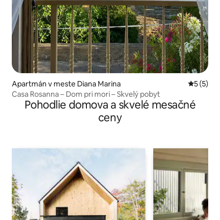
Apartmán v meste Diana Marina
Priemerné
5 (5)
Casa Rosanna – Dom pri mori – Skvelý pobyt
Pohodlie domova a skvelé mesačné
ceny