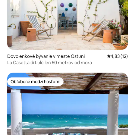
Dovolenkové bývanie v meste Ostuni
Priemerné oh
4,83 (12)
La Casetta di Lulù len 50 metrov od mora
Obľúbené medzi hosťami
Obľúbené medzi hosťami