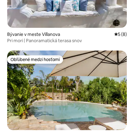
Bývanie v meste Villanova
Priemerné
5 (8)
Pri mori | Panoramatická terasa snov
Obľúbené medzi hosťami
Obľúbené medzi hosťami