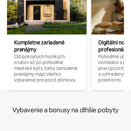
Kompletne zariadené
Digitálni nomá
prenájmy
profesionáli 
Od pokojných horských
Pohodlné ubyto
zrubov až po pohodlné
nomádov a pro
mestské byty, tieto zariadené
pracujúcich na 
prenájmy majú všetko
a vyhradenými
vybavenie pre pocit domova.
priestormi.
Vybavenie a bonusy na dlhšie pobyty