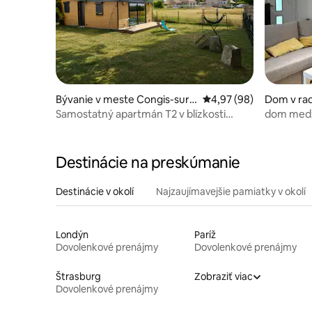
Bývanie v meste Congis-sur-
Priemerné ohodnotenie
4,97 (98)
Dom v rad
Thérouanne
ste Meau
Samostatný apartmán T2 v blízkosti
dom medz
Disneyho.
Destinácie na preskúmanie
Destinácie v okolí
Najzaujímavejšie pamiatky v okolí
Londýn
Paríž
Dovolenkové prenájmy
Dovolenkové prenájmy
Štrasburg
Zobraziť viac
Dovolenkové prenájmy