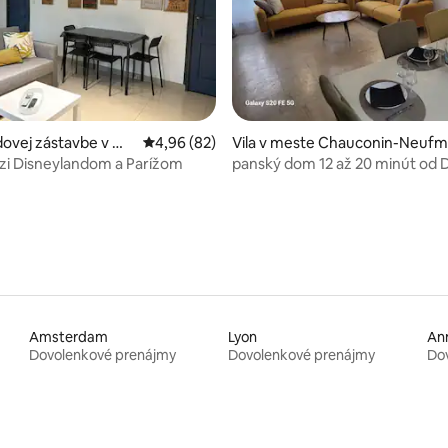
 4,97 z 5, počet hodnotení: 98
ovej zástavbe v me
Priemerné ohodnotenie 4,96 z 5, počet hodn
4,96 (82)
Vila v meste Chauconin-Neuf
x
ntiers
i Disneylandom a Parížom
panský dom 12 až 20 minút od 
Amsterdam
Lyon
An
Dovolenkové prenájmy
Dovolenkové prenájmy
Do