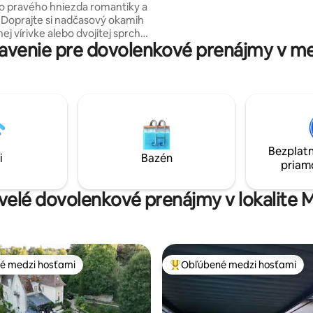
to pravého hniezda romantiky a
Ourcq) Stanica Transilien linka 
h
(Lizy sur Ourcq). Zatvorenie ol
j vírivke alebo dvojitej sprche,
hier 2024
avenie pre dovolenkové prenájmy v m
ideálna na relaxačnú prestávku
ri v
om kine, pohodlne sediac na
ieti, s hlavou v hviezdach… A
ite v posteli veľkosti King s
steľnou bielizňou. Príďte si
nečný zážitok medzi wellness,
únikom. ✨
Bezplatn
i
Bazén
priam
kvelé dovolenkové prenájmy v lokalite
é medzi hosťami
Obľúbené medzi hosťami
é medzi hosťami
Najobľúbenejšie medzi hosťami