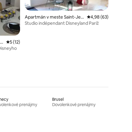
Apartmán v meste Saint-Jea
Priemerné ohodnotenie
4,98 (63)
n-les-Deux-Jumeaux
Studio indépendant Disneyland Paríž
otení: 82
mo
Priemerné ohodnotenie 5 z 5, počet hodnotení: 12
5 (12)
Disneyho
necy
Brusel
volenkové prenájmy
Dovolenkové prenájmy