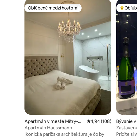
Obľúbené medzi hosťami
Obľúb
Obľúbené medzi hosťami
Najobľúb
Apartmán v meste Mitry-M
Priemerné ohodnotenie 
4,94 (108)
Bývanie v
ory
ous-Joua
Apartmán Haussmann
Zastaven
Ikonická parížska architektúra je čo by
Príďte si 