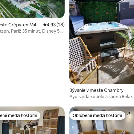
ste Crépy-en-Valoi
Priemerné ohodnotenie 4,93 z 5, počet hodn
4,93 (28)
zén, Paríž 35 minút, Disney 50
 4,93 z 5, počet hodnotení: 73
Bývanie v meste Chambry
Ayurveda kúpele a 
ené medzi hosťami
Obľúbené medzi hosťami
enejšie medzi hosťami
Obľúbené medzi hosťami