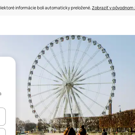
iektoré informácie boli automaticky preložené. 
Zobraziť v pôvodnom 
a
rechádzať pomocou klávesov so šípkami nahor a nadol alebo ich pres