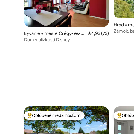
Hrad v me
s
Zámok, ba
Bývanie v meste Crégy-lès-M
Priemerné ohodnotenie
4,93 (73)
minút
eaux
Dom v blízkosti Disney
Obľúbené medzi hosťami
Obľúb
Najobľúbenejšie medzi hosťami
Najobľúb