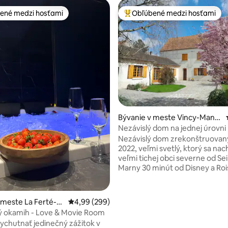
ené medzi hosťami
Obľúbené medzi hosťami
enejšie medzi hosťami
Najobľúbenejšie medzi hosťami
Bývanie v meste Vincy-Man
œuvre
Nezávislý dom na jednej úrovni
Nezávislý dom zrekonštruovaný
2022, veľmi svetlý, ktorý sa na
veľmi tichej obci severne od Sei
Marny 30 minút od Disney a Roissy
km od PARÍŽA AUTOM V blízkos
oddelení Oise a Aisne a na pra
Champagne. Prítomnosť lekárn
4,94 z 5, počet hodnotení: 108
 meste La Ferté-s
Priemerné ohodnotenie 4,99 z 5, počet hodno
4,99 (299)
kaviarne, pekárne a obchodu s
rre
ý okamih - Love & Movie Room
potravinami (Acy en Multien 2 
vychutnať jedinečný zážitok v
Supermarket vzdialený 10 km ( 