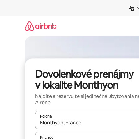
Preskočiť
N
na
obsah.
Dovolenkové prenájmy
v lokalite Monthyon
Nájdite a rezervujte si jedinečné ubytovania n
Airbnb
Poloha
Keď budú výsledky k dispozícii, môžete si ich p
Príchod