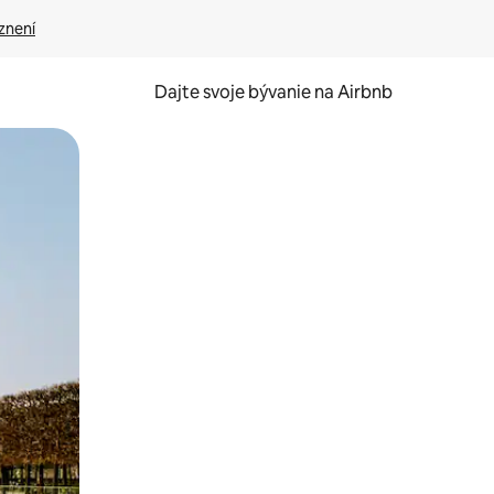
znení
Dajte svoje bývanie na Airbnb
kúmať pomocou dotykových gest či potiahnutia prstom.