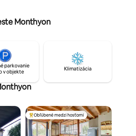
si pokoj tohto miesta
P 10 km
ympijských
este Monthyon
é parkovanie
Klimatizácia
o v objekte
 Monthyon
Obľúbené medzi hosťami
Najobľúbenejšie medzi hosťami