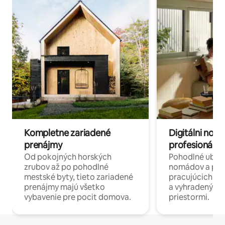
Kompletne zariadené
Digitálni nomá
prenájmy
profesionáli 
Od pokojných horských
Pohodlné ubyto
zrubov až po pohodlné
nomádov a pro
mestské byty, tieto zariadené
pracujúcich na 
prenájmy majú všetko
a vyhradenými
vybavenie pre pocit domova.
priestormi.