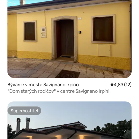
Bývanie v meste Savignano Irpino
Priemerné oh
4,83 (12)
"Dom starých rodičov" v centre Savignano Irpini
Superhostiteľ
Superhostiteľ