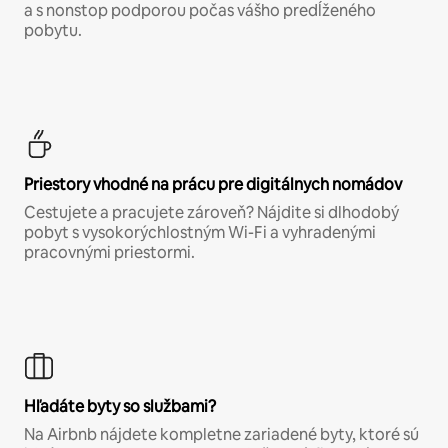
a s nonstop podporou počas vášho predĺženého
pobytu.
Priestory vhodné na prácu pre digitálnych nomádov
Cestujete a pracujete zároveň? Nájdite si dlhodobý
pobyt s vysokorýchlostným Wi-Fi a vyhradenými
pracovnými priestormi.
Hľadáte byty so službami?
Na Airbnb nájdete kompletne zariadené byty, ktoré sú