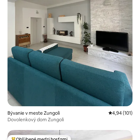
Bývanie v meste Zungoli
Priemerné ohod
4,94 (101)
Dovolenkový dom Zungoli
Obľúbené medzi hosťami