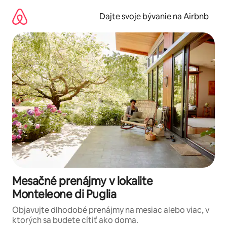
Preskočiť
na
Dajte svoje bývanie na Airbnb
obsah.
Mesačné prenájmy v lokalite
Monteleone di Puglia
Objavujte dlhodobé prenájmy na mesiac alebo viac, v
ktorých sa budete cítiť ako doma.