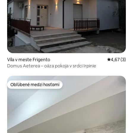
Vila v meste Frigento
Priemerné oh
4,67 (3)
Domus Aeterea – oáza pokoja v srdci Irpinie
Obľúbené medzi hosťami
Obľúbené medzi hosťami