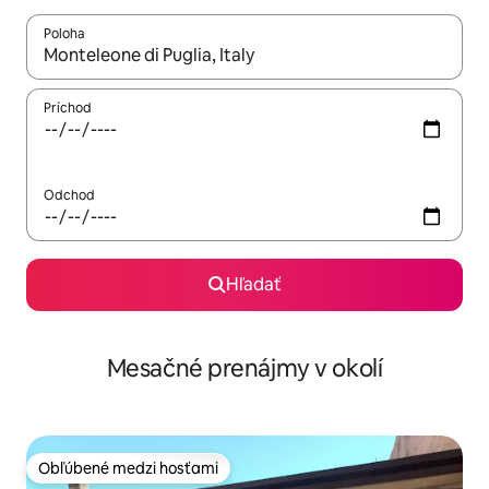
Poloha
Keď budú výsledky k dispozícii, môžete si ich prechádzať pom
Príchod
Odchod
Hľadať
Mesačné prenájmy v okolí
Obľúbené medzi hosťami
Obľúbené medzi hosťami