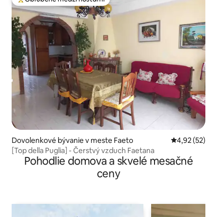
Najobľúbenejšie medzi hosťami
Dovolenkové bývanie v meste Faeto
Priemerné oho
4,92 (52)
[Top della Puglia] - Čerstvý vzduch Faetana
Pohodlie domova a skvelé mesačné
ceny