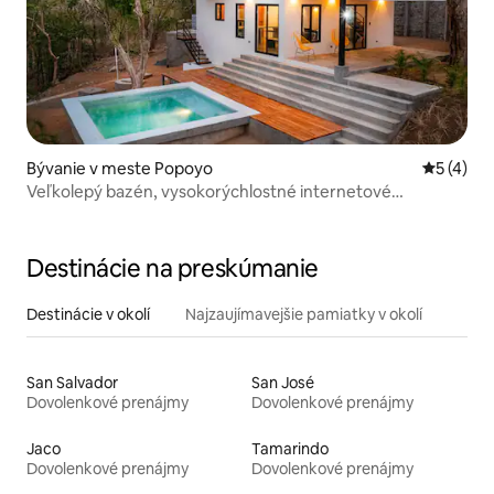
Bývanie v meste Popoyo
Priemerné
5 (4)
Veľkolepý bazén, vysokorýchlostné internetové
pripojenie, solárne napájanie
Destinácie na preskúmanie
Destinácie v okolí
Najzaujímavejšie pamiatky v okolí
San Salvador
San José
Dovolenkové prenájmy
Dovolenkové prenájmy
Jaco
Tamarindo
Dovolenkové prenájmy
Dovolenkové prenájmy