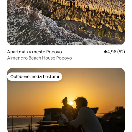
Apartmán v meste Popoyo
Priemerné oho
4,96 (52)
Almendro Beach House Popoyo
Obľúbené medzi hosťami
Obľúbené medzi hosťami