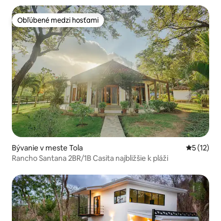
Obľúbené medzi hosťami
Obľúbené medzi hosťami
Bývanie v meste Tola
Priemerné
5 (12)
Rancho Santana 2BR/1B Casita najbližšie k pláži