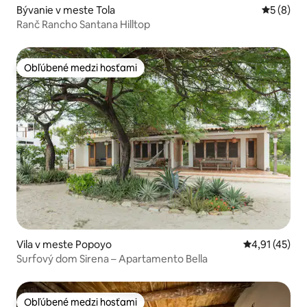
Bývanie v meste Tola
Priemerné
5 (8)
Ranč Rancho Santana Hilltop
Obľúbené medzi hosťami
Obľúbené medzi hosťami
Vila v meste Popoyo
Priemerné oh
4,91 (45)
Surfový dom Sirena – Apartamento Bella
Obľúbené medzi hosťami