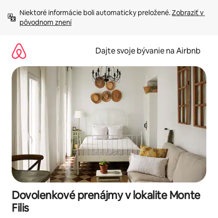
Preskočiť
Niektoré informácie boli automaticky preložené. 
Zobraziť v 
na
pôvodnom znení
obsah.
Dajte svoje bývanie na Airbnb
Dovolenkové prenájmy v lokalite Monte
Filis