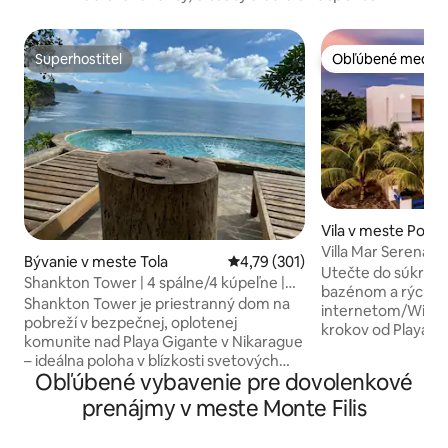
Superhostiteľ
Obľúbené medzi 
Superhostiteľ
Obľúbené medzi 
Vila v meste Popo
Villa Mar Serena Pláž – bazén – Oceán –
Bývanie v meste Tola
Priemerné ohodnotenie 4,79 z 5
4,79 (301)
Surfovanie – Fios 
Utečte do súkromne
Shankton Tower | 4 spálne/4 kúpeľne |
bazénom a rýchly
Klimatizácia | Veľkolepé výhľady
Shankton Tower je priestranný dom na
internetom/Wi-Fi 
pobreží v bezpečnej, oplotenej
krokov od Playa G
komunite nad Playa Gigante v Nikarague
vila s vnútornými 
– ideálna poloha v blízkosti svetových
určená na relax, s
Obľúbené vybavenie pre dovolenkové
surfových lokalít. Dom je navrhnutý pre
na pláži alebo prác
pohodlné skupinové cestovanie s
prenájmy v meste Monte Filis
rodiny alebo skupi
rýchlym pripojením Wi-Fi, modernými
Klimatizácia, teplá
technologickými vylepšeniami a novou
od najlepších mies