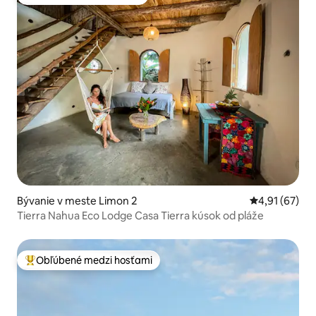
Obľúbené medzi hosťami
Bývanie v meste Limon 2
Priemerné oho
4,91 (67)
Tierra Nahua Eco Lodge Casa Tierra kúsok od pláže
Obľúbené medzi hosťami
Najobľúbenejšie medzi hosťami