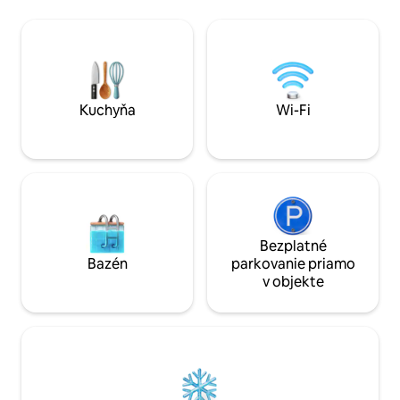
klimatizáciou v každej izbe. V blízkosti
miestnych reštaur
nájdete aj obchody s potravinami a
casita s 1 spálňou
miestnymi základnými potrebami a
kúpeľňou je tiež k 
ponúkame príchod s asistenciou
pre 2 hostí za ďal
osobného poradcu a voliteľné doplnky
sa celkový počet ho
vrátane lekcií surfovania, súkromných
kuchárov, masáží, upratovacej služby a
Kuchyňa
Wi-Fi
dopravy (dohodnuté vopred).
Bezplatné
Bazén
parkovanie priamo
v objekte