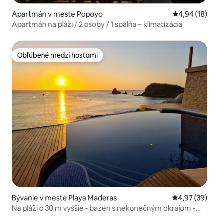
Apartmán v meste Popoyo
Priemerné oho
4,94 (18)
Apartmán na pláži / 2 osoby / 1 spálňa – klimatizácia
Obľúbené medzi hosťami
Obľúbené medzi hosťami
Bývanie v meste Playa Maderas
Priemerné oho
4,97 (39)
Na pláži o 30 m vyššie - bazén s nekonečným okrajom -
180° výhľad