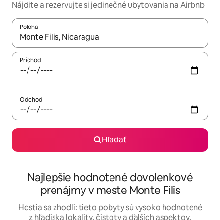
Nájdite a rezervujte si jedinečné ubytovania na Airbnb
Poloha
Keď budú výsledky k dispozícii, môžete si ich prechádzať pom
Príchod
Odchod
Hľadať
Najlepšie hodnotené dovolenkové
prenájmy v meste Monte Filis
Hostia sa zhodli: tieto pobyty sú vysoko hodnotené
z hľadiska lokality, čistoty a ďalších aspektov.