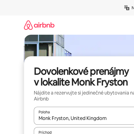
Preskočiť
N
na
obsah.
Dovolenkové prenájmy
v lokalite Monk Fryston
Nájdite a rezervujte si jedinečné ubytovania n
Airbnb
Poloha
Keď budú výsledky k dispozícii, môžete si ich p
Príchod