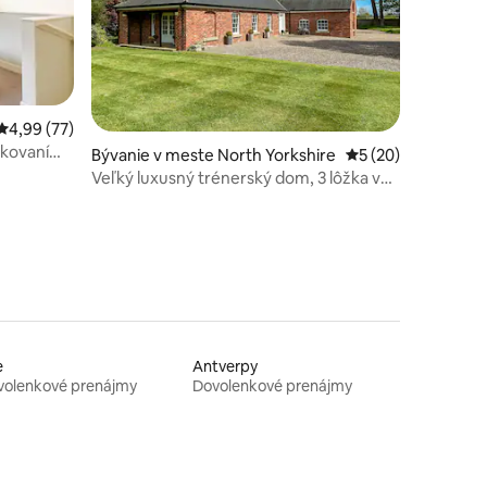
Priemerné ohodnotenie 4,99 z 5, počet hodnotení: 77
4,99 (77)
rkovaním
otení: 63
Bývanie v meste North Yorkshire
Priemerné ohodnot
5 (20)
dlá
Veľký luxusný trénerský dom, 3 lôžka v
blízkosti Yorku
e
Antverpy
volenkové prenájmy
Dovolenkové prenájmy