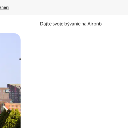
znení
Dajte svoje bývanie na Airbnb
kúmať pomocou dotykových gest či potiahnutia prstom.