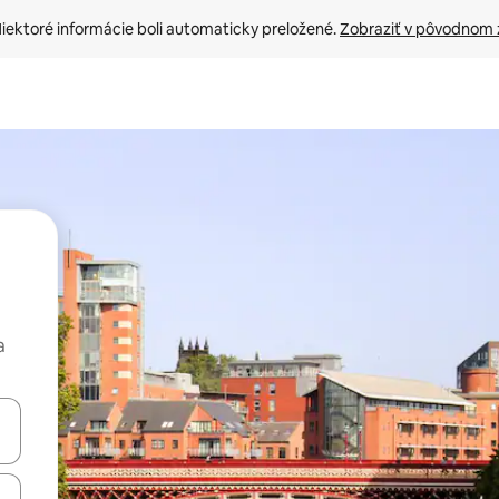
iektoré informácie boli automaticky preložené. 
Zobraziť v pôvodnom 
a
rechádzať pomocou klávesov so šípkami nahor a nadol alebo ich pres