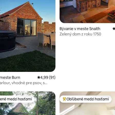
4,97 z 5, počet hodnotení: 307
Bývanie v meste Snaith
P
Zelený dom z roku 1750
 meste Burn
Priemerné ohodnotenie 4,99 z 5, počet hod
4,99 (91)
arlour, vhodné pre psov, s
ené medzi hosťami
Obľúbené medzi hosťami
enejšie medzi hosťami
Najobľúbenejšie medzi hosťami