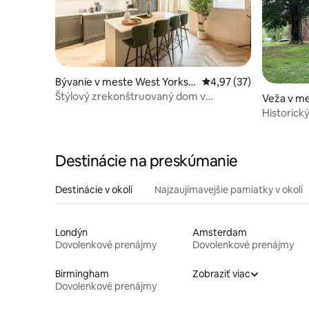
Bývanie v meste West Yorkshi
Priemerné ohodnotenie
4,97 (37)
re
Štýlový zrekonštruovaný dom v
Veža v me
Pontefracte
Historick
Destinácie na preskúmanie
Destinácie v okolí
Najzaujímavejšie pamiatky v okolí
Londýn
Amsterdam
Dovolenkové prenájmy
Dovolenkové prenájmy
Birmingham
Zobraziť viac
Dovolenkové prenájmy