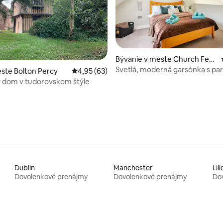
 4,97 z 5, počet hodnotení: 37
Bývanie v meste Church Fent
on
Svetlá, moderná garsónka s pa
ste Bolton Percy
Priemerné ohodnotenie 4,95 z 5, počet hodn
4,95 (63)
a nabíjačkou pre elektrické vozi
ý dom v tudorovskom štýle
Dublin
Manchester
Lill
Dovolenkové prenájmy
Dovolenkové prenájmy
Do