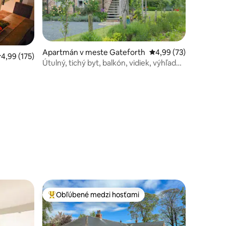
Apartmán v meste Gateforth
Priemerné ohodnotenie
4,99 (73)
riemerné ohodnotenie 4,99 z 5, počet hodnotení: 175
4,99 (175)
Útulný, tichý byt, balkón, vidiek, výhľad
na les
notení: 91
Obľúbené medzi hosťami
Najobľúbenejšie medzi hosťami