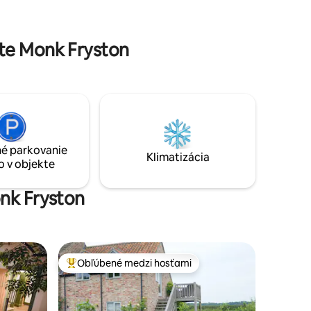
destinácií, z neho robí relaxačnú a ideálnu
ediny
základňu na oddych a objavovanie
 krčmy, z
krásneho okolia Yorkshiru.
elodenné
te Monk Fryston
é parkovanie
Klimatizácia
o v objekte
onk Fryston
Obľúbené medzi hosťami
Najobľúbenejšie medzi hosťami