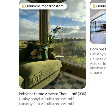
Obľúbené medzi hosťami
Obľúb
Najobľúbenejšie medzi hosťami
Najobľúb
Dom pre h
Drax
Luxusný v
kúpeľňa
Uniknite 
vidieku. 
hlbokou k
superkri
a 75-palc
Vychutnaj
výhľad a 
spoločne 
Pobyt na farme v meste Thorn
Priemerné ohodnoten
5 (336)
Navrhnuté
hill
Útulný pobyt v útulku pre zvieratá
úplnú rela
Luxusný únik v útulku pre zvieratá
uprostred