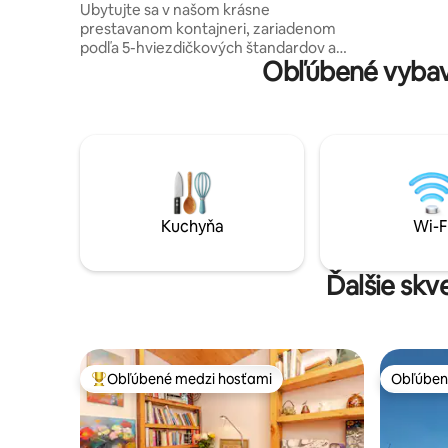
Ubytujte sa v našom krásne
Je to mies
prestavanom kontajneri, zariadenom
kúzlom vi
podľa 5-hviezdičkových štandardov a
Obľúbené vybav
umiestnenom v srdci nášho svätyne. Pri
bráne vás privíta našich 5 zachránených
prasiat, potom si môžete vychutnať
kráľovskú spálňu, veľkú sprchu, kuchyňu
a útulnú obývaciu izbu s rozkladacou
pohovkou a televízorom. Vďaka
vysokorýchlostnému internetu
zostanete v spojení, zatiaľ čo vaša
súkromná oáza vonku ponúka vírivku, gril
Kuchyňa
Wi-F
a jedálenský kút. Ideálne na oddych alebo
jedinečné útočisko obklopené prírodou a
zachránenými zvieratami.
Ďalšie skv
Obľúbené medzi hosťami
Obľúben
Najobľúbenejšie medzi hosťami
Obľúben