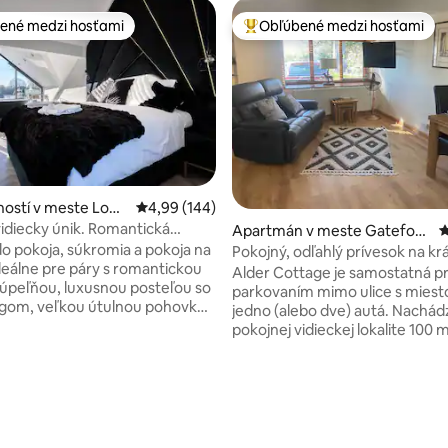
ené medzi hosťami
Obľúbené medzi hosťami
enejšie medzi hosťami
Najobľúbenejšie medzi hosťami
ostí v meste Long
Priemerné ohodnotenie 4,99 z 5, počet hodno
4,99 (144)
idiecky únik. Romantická
Apartmán v meste Gatefort
P
do pokoja, súkromia a pokoja na
h
Pokojný, odľahlý prívesok na k
Ideálne pre páry s romantickou
vidieku.
Alder Cottage je samostatná pr
úpeľňou, luxusnou posteľou so
parkovaním mimo ulice s mies
ngom, veľkou útulnou pohovkou
jedno (alebo dve) autá. Nachád
ovou TV na uvoľnené večery.
pokojnej vidieckej lokalite 100
te si pomalé rána, krásny
malej prírodnej rezervácie. Či u
plne vybavenú kuchyňu, kde si
potrebujete ubytovanie na víke
pripravíte čerstvé vkusné jedlá.
na krátky oddych. Táto lokalita
ie 5 z 5, počet hodnotení: 336
 pre pohodlie, romantiku a
množstvo možností na spozná
xáciu. Je to dokonalý výlet
okolia pešo alebo na bicykli. SEL
 týždňa, ako aj víkendový výlet.
vzdialený 8 km a York 24 km. Pr