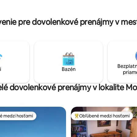
to, kde sa luxus stretáva s
nachádza 5 minút chôdze od d
dieka, pretože ste obklopení
Hambleton, kde sú dve miestne
vidieckou poľnohospodárskou pôdou.
ktorých jedna má vynikajúce c
enie pre dovolenkové prenájmy v mes
menu.
Bezplatn
i
Bazén
priam
elé dovolenkové prenájmy v lokalite M
é medzi hosťami
Obľúbené medzi hosťami
é medzi hosťami
Najobľúbenejšie medzi hosťami