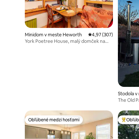
Minidom v meste Heworth
Priemerné ohodnotenie 
4,97 (307)
York Poetree House, malý domček na
strome pre jedného
Stodola v
The Old P
vírivkou!
Obľúbené medzi hosťami
Obľúb
Obľúbené medzi hosťami
Najobľúb