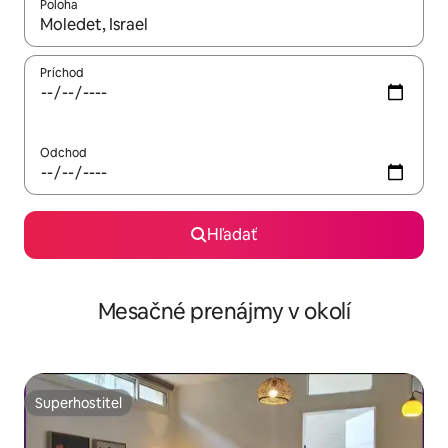
Poloha
Keď budú výsledky k dispozícii, môžete si ich prechádzať pom
Príchod
Odchod
Hľadať
Mesačné prenájmy v okolí
Superhostiteľ
Superhostiteľ