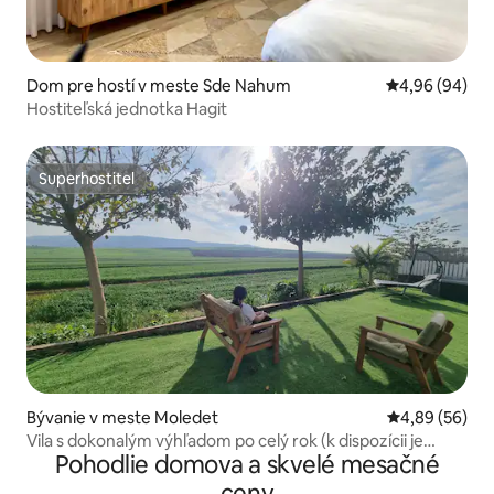
Dom pre hostí v meste Sde Nahum
Priemerné oho
4,96 (94)
Hostiteľská jednotka Hagit
Superhostiteľ
Superhostiteľ
Bývanie v meste Moledet
Priemerné oho
4,89 (56)
Vila s dokonalým výhľadom po celý rok (k dispozícii je
Pohodlie domova a skvelé mesačné
bezpečnostná miestnosť)
ceny