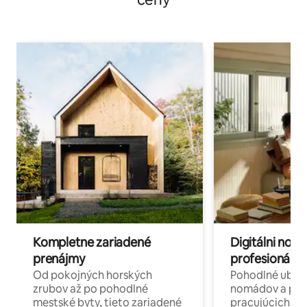
Kompletne zariadené
Digitálni nomá
prenájmy
profesionáli 
Od pokojných horských
Pohodlné ubyto
zrubov až po pohodlné
nomádov a pro
mestské byty, tieto zariadené
pracujúcich na 