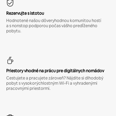
Rezervujte s istotou
Hodnotené našou dôveryhodnou komunitou hostí
a s nonstop podporou počas vášho predĺženého
pobytu.
Priestory vhodné na prácu pre digitálnych nomádov
Cestujete a pracujete zároveň? Nájdite si dlhodobý
pobyt s vysokorýchlostným Wi-Fi a vyhradenými
pracovnými priestormi.