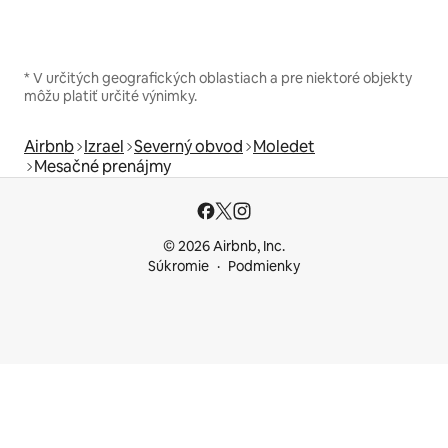
* V určitých geografických oblastiach a pre niektoré objekty
môžu platiť určité výnimky.
Airbnb
Izrael
Severný obvod
Moledet
Mesačné prenájmy
© 2026 Airbnb, Inc.
Súkromie
Podmienky