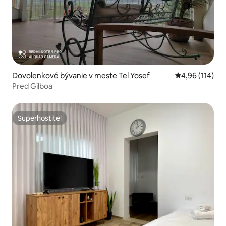
Dovolenkové bývanie v meste Tel Yosef
Priemerné ohod
4,96 (114)
Pred Gilboa
Superhostiteľ
Superhostiteľ