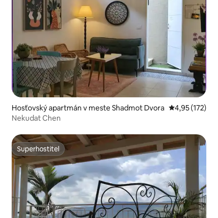
Hosťovský apartmán v meste Shadmot Dvora
Priemerné ohod
4,95 (172)
Nekudat Chen
Superhostiteľ
Superhostiteľ