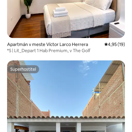
Apartmán v meste Víctor Larco Herrera
Priemerné oho
4,95 (19)
*S | Lit_Depart 1 Hab Premium, v The Golf
Superhostiteľ
Superhostiteľ