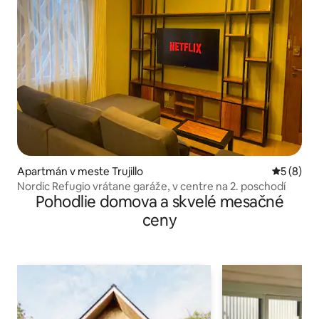
Apartmán v meste Trujillo
Priemerné
5 (8)
Nordic Refugio vrátane garáže, v centre na 2. poschodí
Pohodlie domova a skvelé mesačné
ceny