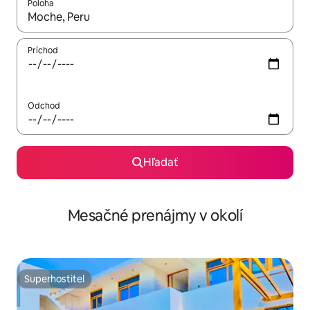
Poloha
Keď budú výsledky k dispozícii, môžete si ich prechádzať pom
Príchod
Odchod
Hľadať
Mesačné prenájmy v okolí
Superhostiteľ
Superhostiteľ