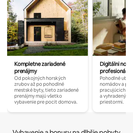
Kompletne zariadené
Digitálni nomá
prenájmy
profesionáli 
Od pokojných horských
Pohodlné ubyto
zrubov až po pohodlné
nomádov a pro
mestské byty, tieto zariadené
pracujúcich na 
prenájmy majú všetko
a vyhradenými
vybavenie pre pocit domova.
priestormi.
Vybavenie a bonusy na dlhšie pobyty