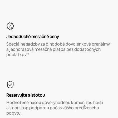
Jednoduché mesačné ceny
Špeciálne sadzby za dlhodobé dovolenkové prenájmy
a jednorazová mesačná platba bez dodatočných
poplatkov.*
Rezervujte s istotou
Hodnotené našou dôveryhodnou komunitou hostí
a s nonstop podporou počas vášho predĺženého
pobytu.