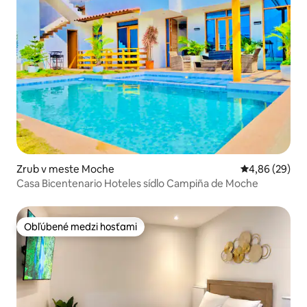
Zrub v meste Moche
Priemerné oho
4,86 (29)
Casa Bicentenario Hoteles sídlo Campiña de Moche
Obľúbené medzi hosťami
Obľúbené medzi hosťami