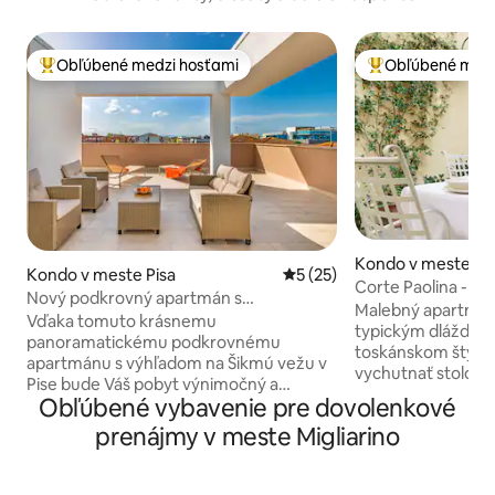
Obľúbené medzi hosťami
Obľúbené medz
Najobľúbenejšie medzi hosťami
Najobľúbenejšie 
Kondo v meste Lu
Kondo v meste Pisa
Priemerné ohodnotenie 5 z 
5 (25)
Corte Paolina - oča
Nový podkrovný apartmán s
Lucky
Malebný apartmán
panoramatickým výhľadom na Torre
Vďaka tomuto krásnemu
typickým dlážden
park free
panoramatickému podkrovnému
toskánskom štýle,
apartmánu s výhľadom na Šikmú vežu v
vychutnať stolova
Pise bude Váš pobyt výnimočný a
voľnočasové aktivi
Obľúbené vybavenie pre dovolenkové
nezabudnuteľný. Môžete si vychutnať
kvety poskytujú d
aperitív a zároveň si z terasy v pohodlí
prenájmy v meste Migliarino
zhonom mestského
posedieť a vychutnať výhľad na Šikmú
ste museli obetova
vežu alebo v chladnom letnom večeri
všetkého, čo potre
pozorovať hviezdy. Alebo si jednoducho