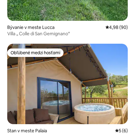
Bývanie v meste Lucca
Priemerné oho
4,98 (90)
Villa „ Colle di San Gemignano“
Obľúbené medzi hosťami
Obľúbené medzi hosťami
Stan v meste Palaia
Priemerné
5 (6)