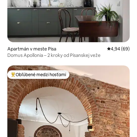
Apartmán v meste Pisa
Priemerné oho
4,94 (69)
Domus Apollonia – 2 kroky od Písanskej veže
Obľúbené medzi hosťami
Najobľúbenejšie medzi hosťami