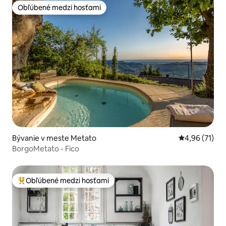
Obľúbené medzi hosťami
Obľúbené medzi hosťami
Bývanie v meste Metato
Priemerné oho
4,96 (71)
BorgoMetato - Fico
Obľúbené medzi hosťami
Najobľúbenejšie medzi hosťami