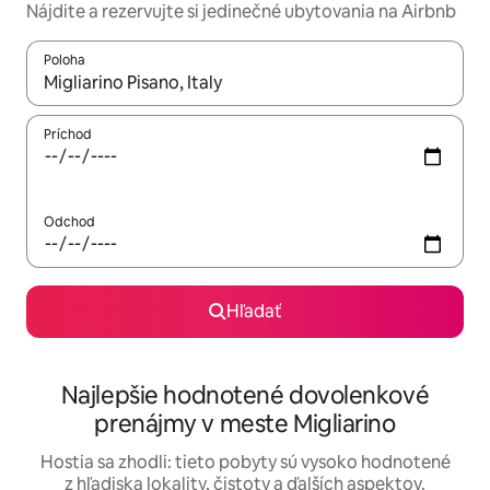
Nájdite a rezervujte si jedinečné ubytovania na Airbnb
Poloha
Keď budú výsledky k dispozícii, môžete si ich prechádzať pom
Príchod
Odchod
Hľadať
Najlepšie hodnotené dovolenkové
prenájmy v meste Migliarino
Hostia sa zhodli: tieto pobyty sú vysoko hodnotené
z hľadiska lokality, čistoty a ďalších aspektov.