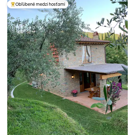
Obľúbené medzi hosťami
Najobľúbenejšie medzi hosťami