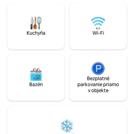
vzdialenosti. Apa
oddýchnite na našich ležadlách a
zrekonštruovaný s
vychutnajte si slnko. Jedinečné
modernými techno
ubytovanie zariadené v modernom štýle
šarmu a pocitu z m
s maximálnou pozornosťou venovanou
domov ďaleko od 
detailom. Ideálne na dovolenku vo
dvojici, s priateľmi či rodinou.
Kuchyňa
Wi-Fi
Bezplatné
Bazén
parkovanie priamo
v objekte