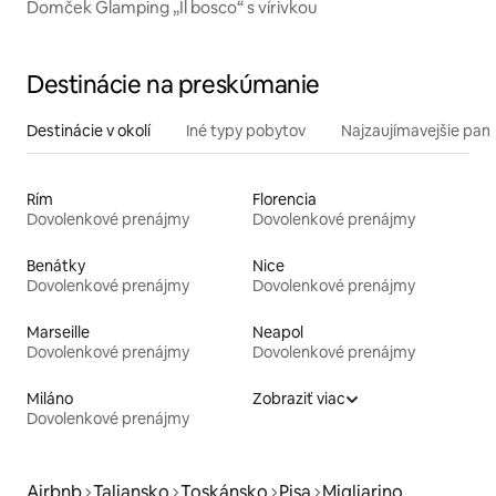
Domček Glamping „Il bosco“ s vírivkou
Destinácie na preskúmanie
Destinácie v okolí
Iné typy pobytov
Najzaujímavejšie pami
Rím
Florencia
Dovolenkové prenájmy
Dovolenkové prenájmy
Benátky
Nice
Dovolenkové prenájmy
Dovolenkové prenájmy
Marseille
Neapol
Dovolenkové prenájmy
Dovolenkové prenájmy
Miláno
Zobraziť viac
Dovolenkové prenájmy
Airbnb
Taliansko
Toskánsko
Pisa
Migliarino