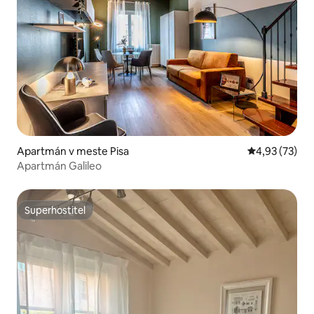
Apartmán v meste Pisa
Priemerné oho
4,93 (73)
Apartmán Galileo
Superhostiteľ
Superhostiteľ