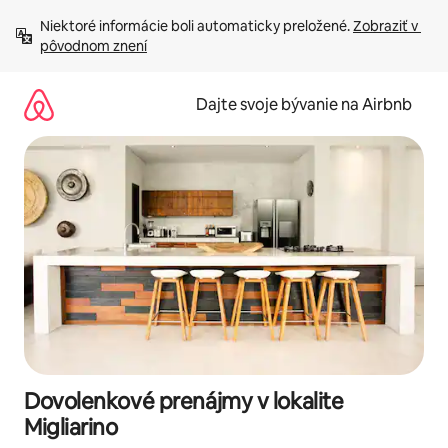
Preskočiť
Niektoré informácie boli automaticky preložené. 
Zobraziť v 
na
pôvodnom znení
obsah.
Dajte svoje bývanie na Airbnb
Dovolenkové prenájmy v lokalite
Migliarino