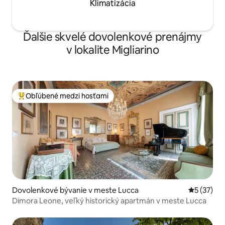
Klimatizácia
Ďalšie skvelé dovolenkové prenájmy
v lokalite Migliarino
Obľúbené medzi hosťami
Najobľúbenejšie medzi hosťami
Dovolenkové bývanie v meste Lucca
Priemerné 
5 (37)
Dimora Leone, veľký historický apartmán v meste Lucca