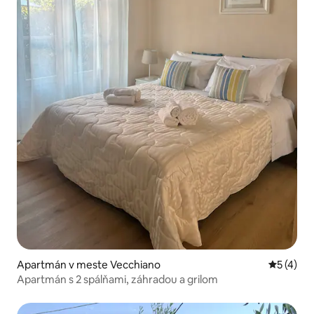
Apartmán v meste Vecchiano
Priemerné
5 (4)
Apartmán s 2 spálňami, záhradou a grilom