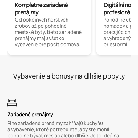
Kompletne zariadené
Digitálni nomá
prenájmy
profesionáli 
Od pokojných horských
Pohodlné ubyto
zrubov až po pohodlné
nomádov a pro
mestské byty, tieto zariadené
pracujúcich na 
prenájmy majú všetko
a vyhradenými
vybavenie pre pocit domova.
priestormi.
Vybavenie a bonusy na dlhšie pobyty
Zariadené prenájmy
Plne zariadené prenájmy zahŕňajú kuchyňu
a vybavenie, ktoré potrebujete, aby ste mohli
pohodlne bývať mesiac alebo dlhšie. Je to ideálna