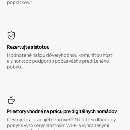
poplatkov.*
Rezervujte s istotou
Hodnotené našou dôveryhodnou komunitou hostí
a s nonstop podporou počas vášho predĺženého
pobytu.
Priestory vhodné na prácu pre digitálnych nomádov
Cestujete a pracujete zároveň? Nájdite si dlhodobý
pobyt s vysokorýchlostným Wi-Fi a vyhradenými