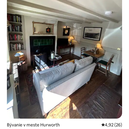
Bývanie v meste Hurworth
Priemerné oho
4,92 (26)