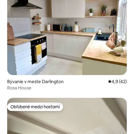
Bývanie v meste Darlington
Priemerné oh
4,9 (42)
Rosa House
Obľúbené medzi hosťami
Obľúbené medzi hosťami