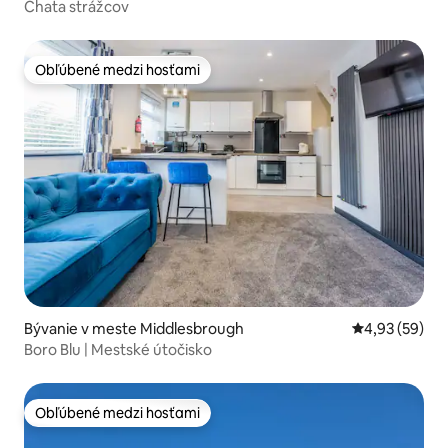
Chata strážcov
Obľúbené medzi hosťami
Obľúbené medzi hosťami
Bývanie v meste Middlesbrough
Priemerné oho
4,93 (59)
Boro Blu | Mestské útočisko
Obľúbené medzi hosťami
Obľúbené medzi hosťami