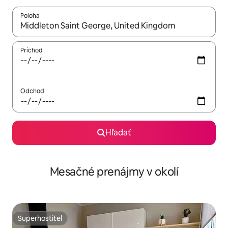
Poloha
Keď budú výsledky k dispozícii, môžete si ich prechádzať pom
Príchod
Odchod
Hľadať
Mesačné prenájmy v okolí
Superhostiteľ
Superhostiteľ