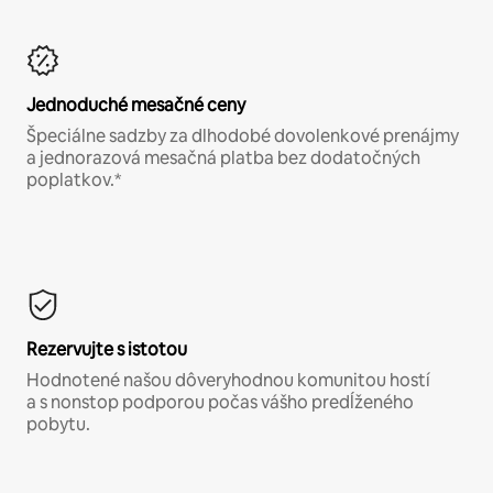
Jednoduché mesačné ceny
Špeciálne sadzby za dlhodobé dovolenkové prenájmy
a jednorazová mesačná platba bez dodatočných
poplatkov.*
Rezervujte s istotou
Hodnotené našou dôveryhodnou komunitou hostí
a s nonstop podporou počas vášho predĺženého
pobytu.