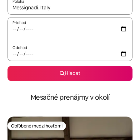
Poloha
Keď budú výsledky k dispozícii, môžete si ich prechádzať pom
Príchod
Odchod
Hľadať
Mesačné prenájmy v okolí
Obľúbené medzi hosťami
Obľúbené medzi hosťami