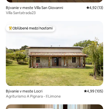
Bývanie v meste Villa San Giovanni
Priemerné oh
4,92 (13)
Villa Santatrada23
Obľúbené medzi hosťami
Najobľúbenejšie medzi hosťami
Bývanie v meste Locri
Priemerné ohod
4,99 (105)
Agriturismo A Pignara - Il Limone