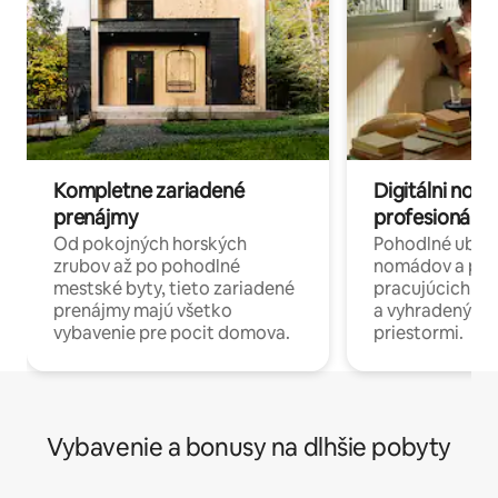
Kompletne zariadené
Digitálni nomá
prenájmy
profesionáli 
Od pokojných horských
Pohodlné ubyto
zrubov až po pohodlné
nomádov a pro
mestské byty, tieto zariadené
pracujúcich na 
prenájmy majú všetko
a vyhradenými
vybavenie pre pocit domova.
priestormi.
Vybavenie a bonusy na dlhšie pobyty