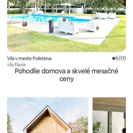
Vila v meste Polistena
Priemerné
5 (17)
vila Flavia
Pohodlie domova a skvelé mesačné
ceny