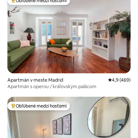
Obľúbené medzi hosťami
Najobľúbenejšie medzi hosťami
Apartmán v meste Madrid
Priemerné oho
4,9 (469)
Apartmán s operou / kráľovským palácom
Obľúbené medzi hosťami
Najobľúbenejšie medzi hosťami