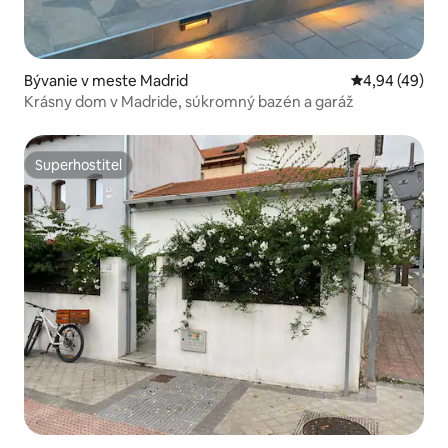
Bývanie v meste Madrid
Priemerné oho
4,94 (49)
Krásny dom v Madride, súkromný bazén a garáž
Superhostiteľ
Superhostiteľ