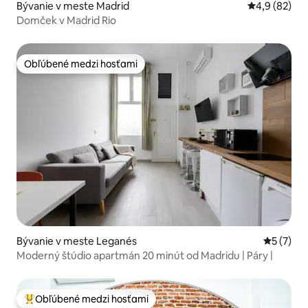
Bývanie v meste Madrid
Priemerné oh
4,9 (82)
Domček v Madrid Rio
Obľúbené medzi hosťami
Obľúbené medzi hosťami
Bývanie v meste Leganés
Priemerné
5 (7)
Moderný štúdio apartmán 20 minút od Madridu | Páry |
Obľúbené medzi hosťami
Najobľúbenejšie medzi hosťami