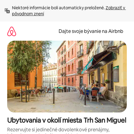
Preskočiť
Niektoré informácie boli automaticky preložené. 
Zobraziť v 
na
pôvodnom znení
obsah.
Dajte svoje bývanie na Airbnb
Ubytovania v okolí miesta Trh San Miguel
Rezervujte si jedinečné dovolenkové prenájmy,