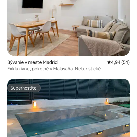
Bývanie v meste Madrid
Priemerné oho
4,94 (54)
Exkluzívne, pokojné v Malasaña. Neturistické.
Superhostiteľ
Superhostiteľ