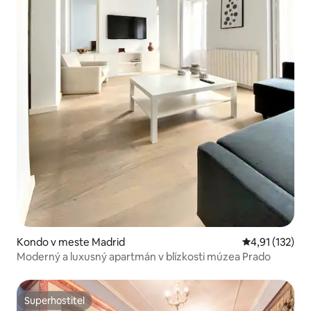
Kondo v meste Madrid
Priemerné oho
4,91 (132)
Moderný a luxusný apartmán v blízkosti múzea Prado
Superhostiteľ
Superhostiteľ