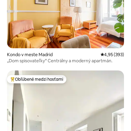
Kondo v meste Madrid
Priemerné ohod
4,95 (393)
„Dom spisovateľky“ Centrálny a moderný apartmán.
Obľúbené medzi hosťami
Najobľúbenejšie medzi hosťami