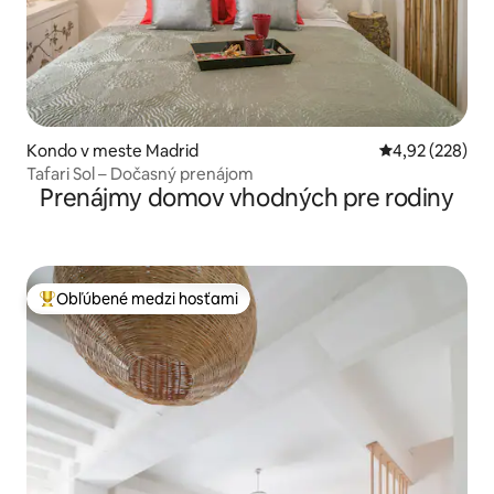
Kondo v meste Madrid
Priemerné ohod
4,92 (228)
Tafari Sol – Dočasný prenájom
Prenájmy domov vhodných pre rodiny
Obľúbené medzi hosťami
Najobľúbenejšie medzi hosťami