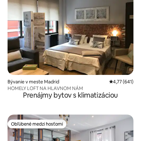
Bývanie v meste Madrid
Priemerné ohod
4,77 (641)
HOMELY LOFT NA HLAVNOM NÁM
Prenájmy bytov s klimatizáciou
Obľúbené medzi hosťami
Obľúbené medzi hosťami