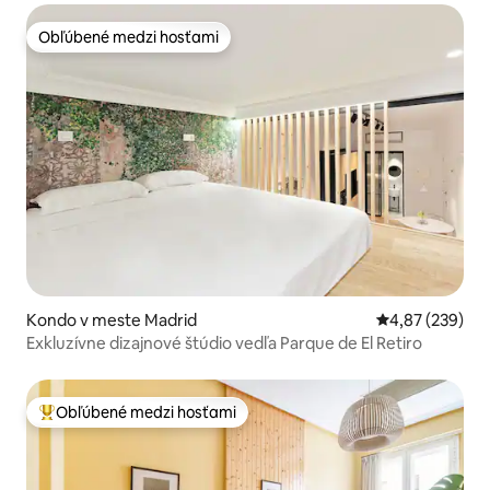
Obľúbené medzi hosťami
Obľúbené medzi hosťami
Kondo v meste Madrid
Priemerné ohod
4,87 (239)
Exkluzívne dizajnové štúdio vedľa Parque de El Retiro
Obľúbené medzi hosťami
Najobľúbenejšie medzi hosťami