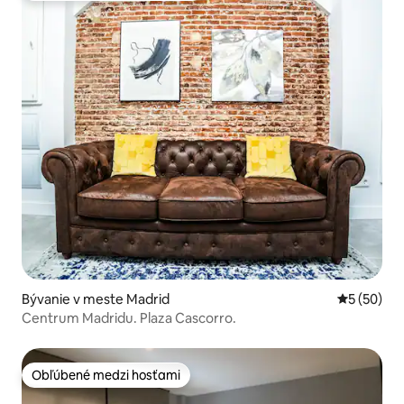
Bývanie v meste Madrid
Priemerné 
5 (50)
Centrum Madridu. Plaza Cascorro.
Obľúbené medzi hosťami
Obľúbené medzi hosťami