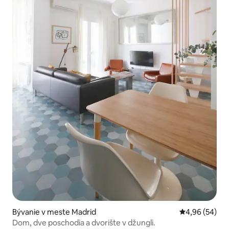
Bývanie v meste Madrid
Priemerné oho
4,96 (54)
Dom, dve poschodia a dvorište v džungli.