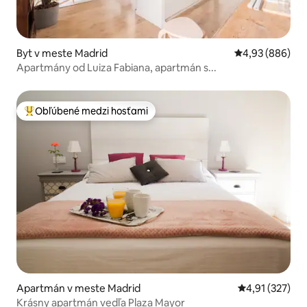
Byt v meste Madrid
Priemerné ohod
4,93 (886)
Apartmány od Luiza Fabiana, apartmán s...
Obľúbené medzi hosťami
Najobľúbenejšie medzi hosťami
Apartmán v meste Madrid
Priemerné ohod
4,91 (327)
Krásny apartmán vedľa Plaza Mayor