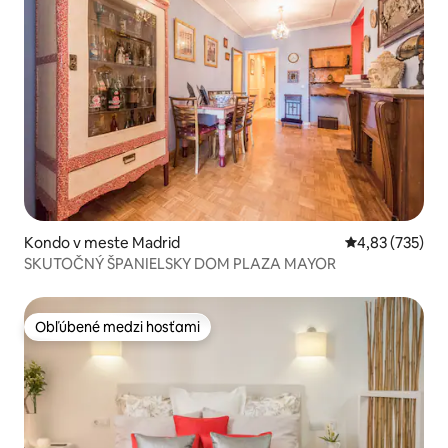
Kondo v meste Madrid
Priemerné ohod
4,83 (735)
SKUTOČNÝ ŠPANIELSKY DOM PLAZA MAYOR
Obľúbené medzi hosťami
Obľúbené medzi hosťami