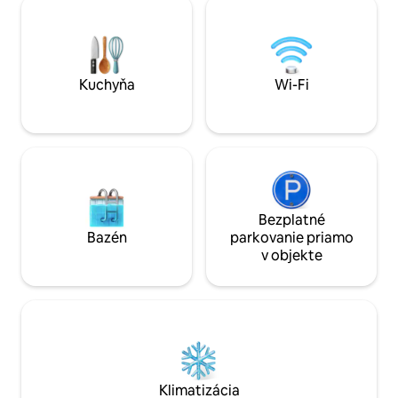
množstvo reštaurácií a trendových
obývaciu izbu so 
miest. Supermarket otvorený 24 hodín
jedálenský kút a p
denne sa nachádza 3 minúty chôdze od
modernú americk
apartmánu.
má klimatizáciu a 
Kuchyňa
Wi-Fi
Bezplatné
Bazén
parkovanie priamo
v objekte
Klimatizácia