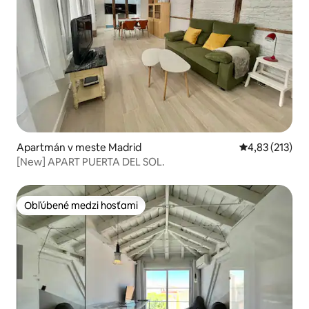
Apartmán v meste Madrid
Priemerné ohod
4,83 (213)
[New] APART PUERTA DEL SOL.
Obľúbené medzi hosťami
Obľúbené medzi hosťami