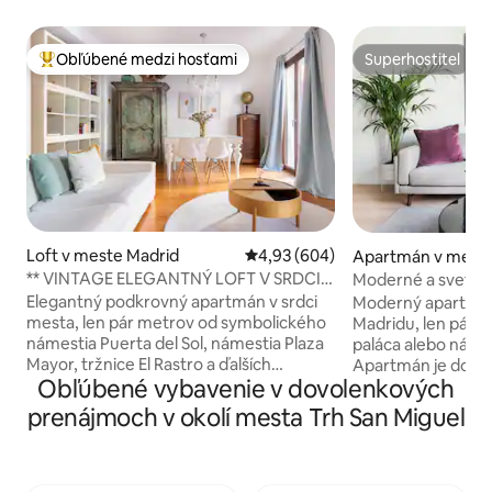
Obľúbené medzi hosťami
Superhostiteľ
Najobľúbenejšie medzi hosťami
Superhostiteľ
Loft v meste Madrid
Priemerné ohodnotenie 4,93 z 5
4,93 (604)
Apartmán v meste
** VINTAGE ELEGANTNÝ LOFT V SRDCI
Moderné a svetlé –
MESTA**
centrum mesta
Elegantný podkrovný apartmán v srdci
Moderný apartmán
mesta, len pár metrov od symbolického
Madridu, len pár 
námestia Puerta del Sol, námestia Plaza
paláca alebo námes
Mayor, tržnice El Rastro a ďalších
Apartmán je dokon
Obľúbené vybavenie v dovolenkových
významných turistických atrakcií. Má
ideálny pre rodiny
všetko vybavenie: manželskú posteľ
vybavený dvoma s
prenájmoch v okolí mesta Trh San Miguel
King (180 x 200 cm), Wi-Fi, Smart TV a
vlastnou kúpeľňou,
plne vybavenú kuchyňu. Veľmi dobré
manželská posteľ s
spojenie s dvoma linkami metra menej
druhá má dve samo
ako 5 minút chôdze. V okolí sa nachádza
rozmermi 90 x 2,0