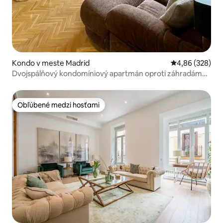
Kondo v meste Madrid
Priemerné ohod
4,86 (328)
Dvojspálňový kondomíniový apartmán oproti záhradám
kráľovského paláca
Obľúbené medzi hosťami
Obľúbené medzi hosťami