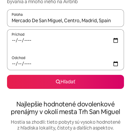
bývania a mnoho iného na Airbnb
Poloha
Keď budú výsledky k dispozícii, môžete si ich prechádzať pom
Príchod
Odchod
Hľadať
Najlepšie hodnotené dovolenkové
prenájmy v okolí mesta Trh San Miguel
Hostia sa zhodli: tieto pobyty sú vysoko hodnotené
z hľadiska lokality, čistoty a ďalších aspektov.