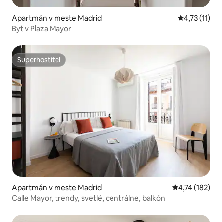
Apartmán v meste Madrid
Priemerné oh
4,73 (11)
Byt v Plaza Mayor
Superhostiteľ
Superhostiteľ
Apartmán v meste Madrid
Priemerné oho
4,74 (182)
Calle Mayor, trendy, svetlé, centrálne, balkón