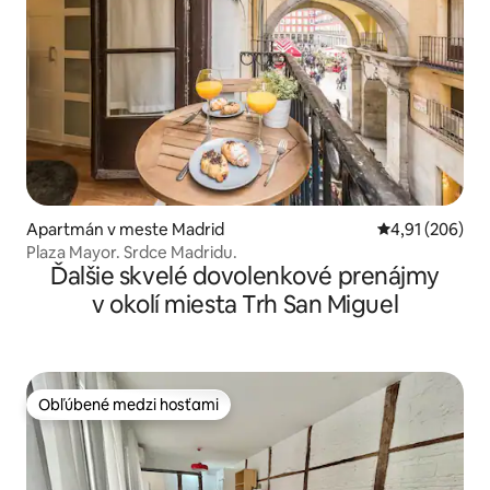
Apartmán v meste Madrid
Priemerné ohod
4,91 (206)
Plaza Mayor. Srdce Madridu.
Ďalšie skvelé dovolenkové prenájmy
v okolí miesta Trh San Miguel
Obľúbené medzi hosťami
Obľúbené medzi hosťami