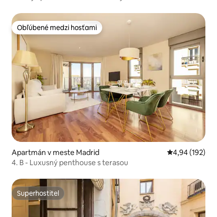
Obľúbené medzi hosťami
Obľúbené medzi hosťami
Apartmán v meste Madrid
Priemerné ohod
4,94 (192)
4. B - Luxusný penthouse s terasou
Superhostiteľ
Superhostiteľ