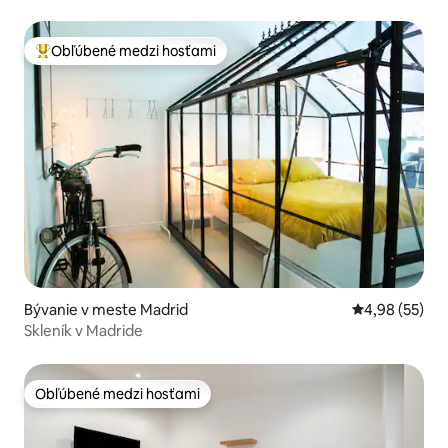
Obľúbené medzi hosťami
Najobľúbenejšie medzi hosťami
Bývanie v meste Madrid
Priemerné oho
4,98 (55)
Skleník v Madride
Obľúbené medzi hosťami
Obľúbené medzi hosťami