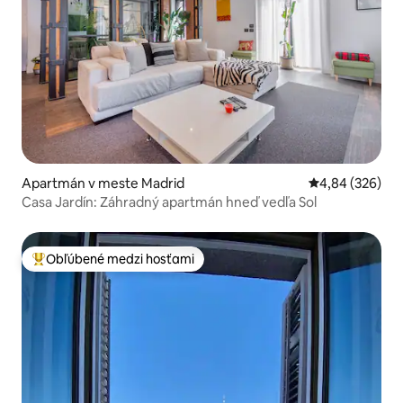
Apartmán v meste Madrid
Priemerné ohod
4,84 (326)
Casa Jardín: Záhradný apartmán hneď vedľa Sol
Obľúbené medzi hosťami
Najobľúbenejšie medzi hosťami