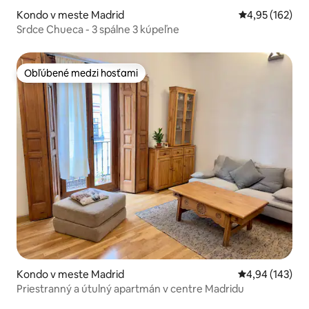
Kondo v meste Madrid
Priemerné ohod
4,95 (162)
Srdce Chueca - 3 spálne 3 kúpeľne
Obľúbené medzi hosťami
Obľúbené medzi hosťami
Kondo v meste Madrid
Priemerné ohod
4,94 (143)
Priestranný a útulný apartmán v centre Madridu