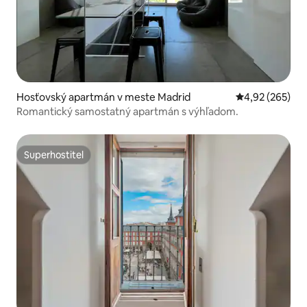
Hosťovský apartmán v meste Madrid
Priemerné ohod
4,92 (265)
Romantický samostatný apartmán s výhľadom.
Superhostiteľ
Superhostiteľ