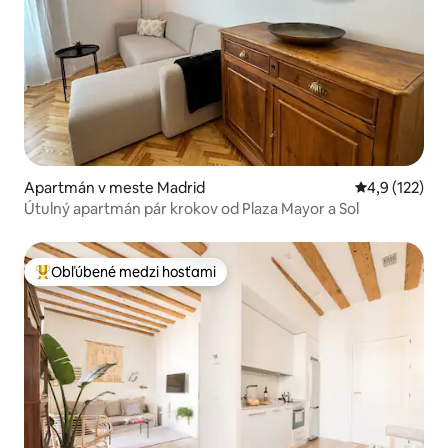
Apartmán v meste Madrid
Priemerné oh
4,9 (122)
Útulný apartmán pár krokov od Plaza Mayor a Sol
Obľúbené medzi hosťami
Najobľúbenejšie medzi hosťami