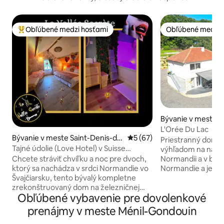
Obľúbené medzi hosťami
Obľúbené medzi 
Najobľúbenejšie medzi hosťami
Obľúbené medzi 
Bývanie v meste P
e-Lac
L'Orée Du Lac
Bývanie v meste Saint-Denis-de
Priemerné ohodnotenie 5 z 
5 (67)
Priestranný dom i
-Méré
Tajné údolie (Love Hotel) v Suisse
výhľadom na najvä
Normande
Chcete stráviť chvíľku a noc pre dvoch,
Normandii a v blízk
ktorý sa nachádza v srdci Normandie vo
Normandie a jeho
Švajčiarsku, tento bývalý kompletne
obľúbeného v roku 2022
zrekonštruovaný dom na železničnej
rodinou a priateľm
Obľúbené vybavenie pre dovolenkové
stanici s rozlohou 70 m2, ktorý
(2000 m ² pozemku) bude to p
kombinuje romantiku a bukolizmus vám
miesto, kde sa s vami
prenájmy v meste Ménil-Gondouin
otvorí dvere, objavíte elegantnú
Súkromné parkova