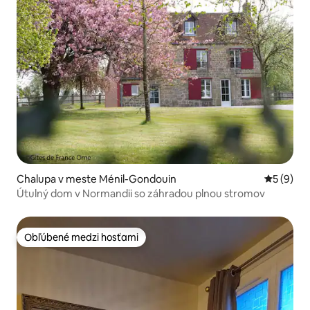
Chalupa v meste Ménil-Gondouin
Priemerné
5 (9)
Útulný dom v Normandii so záhradou plnou stromov
Obľúbené medzi hosťami
Obľúbené medzi hosťami