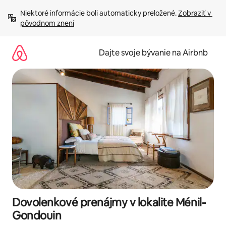
Preskočiť
Niektoré informácie boli automaticky preložené. 
Zobraziť v 
na
pôvodnom znení
obsah.
Dajte svoje bývanie na Airbnb
Dovolenkové prenájmy v lokalite Ménil-
Gondouin