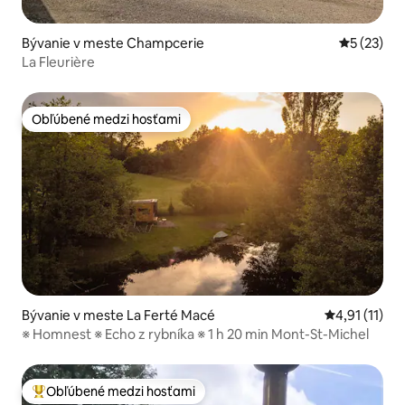
Bývanie v meste Champcerie
Priemerné 
5 (23)
La Fleurière
Obľúbené medzi hosťami
Obľúbené medzi hosťami
Bývanie v meste La Ferté Macé
Priemerné oh
4,91 (11)
※ Homnest ※ Echo z rybníka ※ 1 h 20 min Mont-St-Michel
Obľúbené medzi hosťami
Najobľúbenejšie medzi hosťami