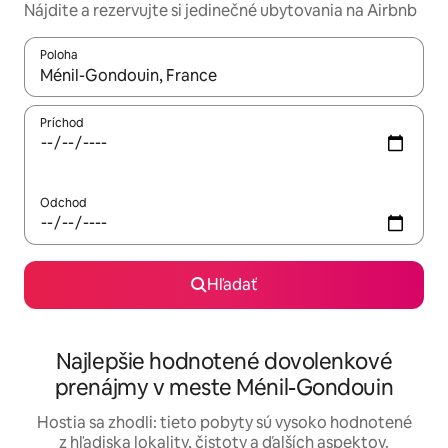
Nájdite a rezervujte si jedinečné ubytovania na Airbnb
Poloha
Keď budú výsledky k dispozícii, môžete si ich prechádzať pom
Príchod
Odchod
Hľadať
Najlepšie hodnotené dovolenkové
prenájmy v meste Ménil-Gondouin
Hostia sa zhodli: tieto pobyty sú vysoko hodnotené
z hľadiska lokality, čistoty a ďalších aspektov.