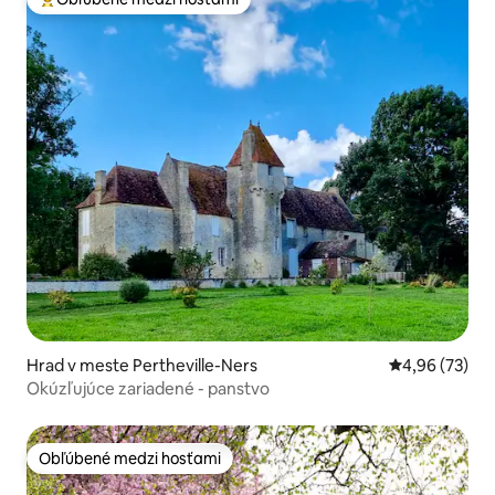
Najobľúbenejšie medzi hosťami
Hrad v meste Pertheville-Ners
Priemerné oho
4,96 (73)
Okúzľujúce zariadené - panstvo
Obľúbené medzi hosťami
Obľúbené medzi hosťami