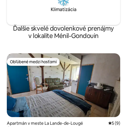
Klimatizácia
Ďalšie skvelé dovolenkové prenájmy
v lokalite Ménil-Gondouin
Obľúbené medzi hosťami
Obľúbené medzi hosťami
Apartmán v meste La Lande-de-Lougé
Priemerné
5 (9)