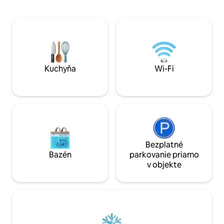
výzdobu a budete sa cítiť ako v láskavom
gril na drevené uhlie, ter
zámotku. Údolie Secret Valley má
dohľadom v letno
ideálnu polohu a ponúka vám veľa aktivít
prenájmu. Kanoe a vesty sú k dispozícii
niekoľko kilometrov od mnohých aktivít:
na požiadanie na 
kanoistika,šlapadlá, jazda na horskom
požiadanie na rez
bicykli, jazda na koni, Via Ferrata,
záchranných viest
paragliding, Velorail, turistika, letné
sánkovanie...
Kuchyňa
Wi-Fi
Bezplatné
Bazén
parkovanie priamo
v objekte