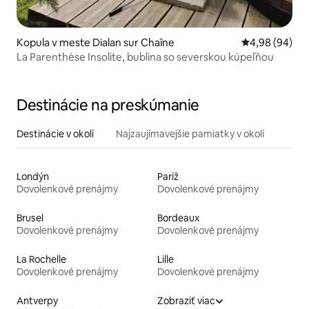
Kopula v meste Dialan sur Chaîne
Priemerné oho
4,98 (94)
La Parenthèse Insolite, bublina so severskou kúpeľňou
Destinácie na preskúmanie
Destinácie v okolí
Najzaujímavejšie pamiatky v okolí
Londýn
Paríž
Dovolenkové prenájmy
Dovolenkové prenájmy
Brusel
Bordeaux
Dovolenkové prenájmy
Dovolenkové prenájmy
La Rochelle
Lille
Dovolenkové prenájmy
Dovolenkové prenájmy
Antverpy
Zobraziť viac