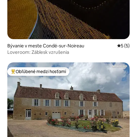
Bývanie v meste Condé-sur-Noireau
Priemerné
5 (5)
Loveroom: Záblesk vzrušenia
Obľúbené medzi hosťami
Najobľúbenejšie medzi hosťami