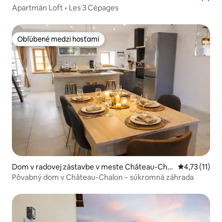
Apartmán Loft • Les 3 Cépages
Obľúbené medzi hosťami
Obľúbené medzi hosťami
Dom v radovej zástavbe v meste Château-Chal
Priemerné oh
4,73 (11)
on
Pôvabný dom v Château-Chalon – súkromná záhrada