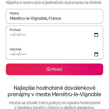
Nájdite a rezervujte si jedinečné ubytovania na Airbnb
Poloha
Keď budú výsledky k dispozícii, môžete si ich prechádzať pom
Príchod
Odchod
Hľadať
Najlepšie hodnotené dovolenkové
prenájmy v meste Menétru-le-Vignoble
Hostia sa zhodli: tieto pobyty sú vysoko hodnotené
z hľadiska lokality, čistoty a ďalších aspektov.