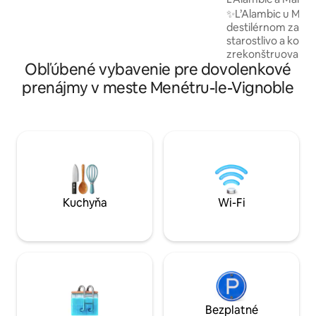
lôžko 80 x 190. Kúpeľňa: Balneo vaňa a
✨L’Alambic u Martiala✨ Vitajte 
sprchovací kút. Nezávislé WC. Prenájom
destilérnom zariad
plachiet a uterákov je nepovinné a
starostlivo a komp
opýtať sa prenajímateľa. Nádvorie so
zrekonštruované,
stolom, grilovanie.
Obľúbené vybavenie pre dovolenkové
očarujúci a auten
Budete bývať v 
prenájmy v meste Menétru-le-Vignoble
dome, ktorý spája 
moderným komfortom. 🌿
prostredie pre mi
milovníci turistiky
nachádzame na z
turistických chodn
výnimočný región: r
vodopády a mnoho
Kuchyňa
Wi-Fi
Bezplatné