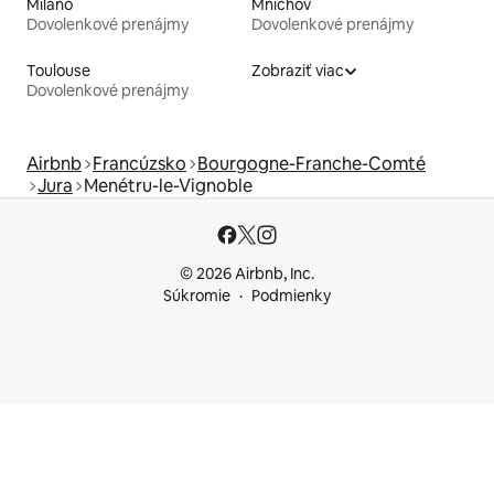
Miláno
Mníchov
Dovolenkové prenájmy
Dovolenkové prenájmy
Toulouse
Zobraziť viac
Dovolenkové prenájmy
Airbnb
Francúzsko
Bourgogne-Franche-Comté
Jura
Menétru-le-Vignoble
© 2026 Airbnb, Inc.
Súkromie
Podmienky