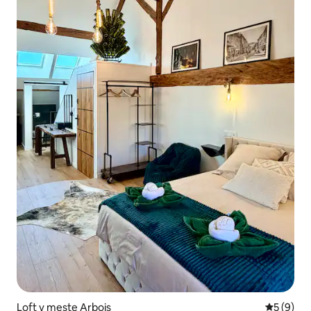
Loft v meste Arbois
Priemerné
5 (9)