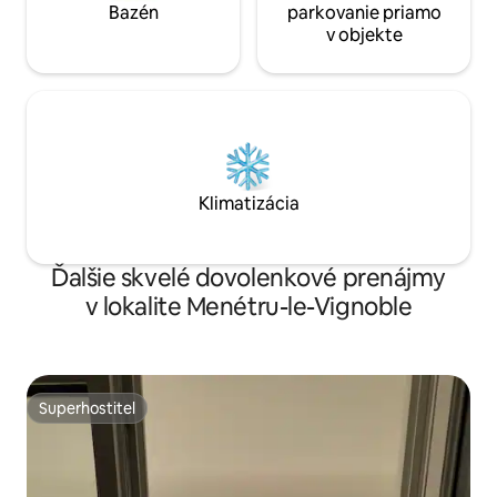
Bazén
parkovanie priamo
v objekte
Klimatizácia
Ďalšie skvelé dovolenkové prenájmy
v lokalite Menétru-le-Vignoble
Superhostiteľ
Superhostiteľ