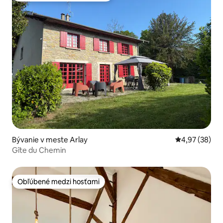
Bývanie v meste Arlay
Priemerné oho
4,97 (38)
Gîte du Chemin
Obľúbené medzi hosťami
Obľúbené medzi hosťami