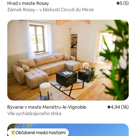
Hrad v meste Rosay
Priemerné
5 (5)
Zámok Rosay – v blízkosti Circuit du Miroir
Bývanie v meste Menétru-le-Vignoble
Priemerné oho
4,94 (16)
Vila vychádzajúceho slnka
Obľúbené medzi hosťami
Najobľúbenejšie medzi hosťami