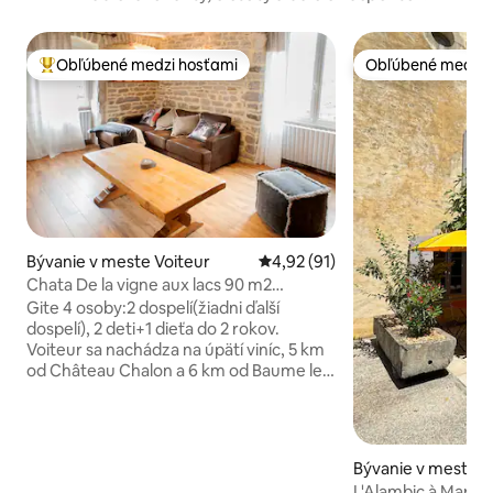
Obľúbené medzi hosťami
Obľúbené medzi 
Najobľúbenejšie medzi hosťami
Obľúbené medzi 
Bývanie v meste Voiteur
Priemerné ohodnotenie 4,92 z 
4,92 (91)
Chata De la vigne aux lacs 90 m2
zaradená medzi 3-hviezdičkové
Gite 4 osoby:2 dospelí(žiadni ďalší
dospelí), 2 deti+1 dieťa do 2 rokov.
Voiteur sa nachádza na úpätí viníc, 5 km
od Château Chalon a 6 km od Baume les
Mrs. Ubytovanie pozostáva z veľkej
obývacej izby: obývacej izby, izby.,
kuchyne. 3 spálne: 1 manželská posteľ v
160/200, spálňa 2: 1 posteľ 80 x 190 +
Bývanie v meste M
drevenej detskej postieľky a spálne 3: 1
Vignoble
L'Alambic à Martial