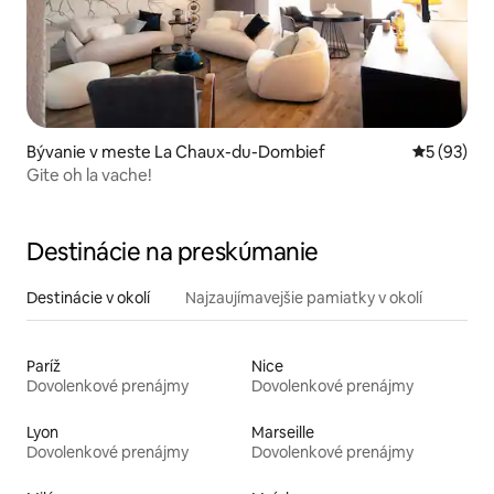
Bývanie v meste La Chaux-du-Dombief
Priemerné 
5 (93)
Gite oh la vache!
Destinácie na preskúmanie
Destinácie v okolí
Najzaujímavejšie pamiatky v okolí
Paríž
Nice
Dovolenkové prenájmy
Dovolenkové prenájmy
Lyon
Marseille
Dovolenkové prenájmy
Dovolenkové prenájmy