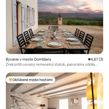
Bývanie v meste Domblans
Priemerné oh
4,67 (3)
Zrekonštruovaný remeselný statok, panoráma údolia
Jura.
Obľúbené medzi hosťami
Najobľúbenejšie medzi hosťami