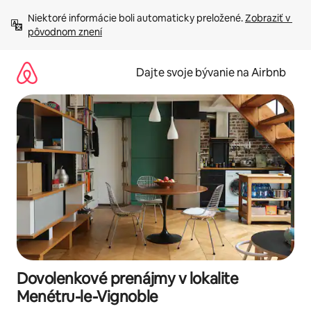
Preskočiť
Niektoré informácie boli automaticky preložené. 
Zobraziť v 
na
pôvodnom znení
obsah.
Dajte svoje bývanie na Airbnb
Dovolenkové prenájmy v lokalite
Menétru-le-Vignoble