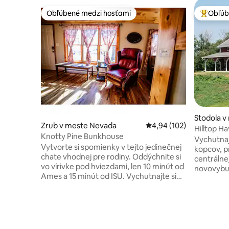
Obľúbené medzi hosťami
Obľúb
Obľúbené medzi hosťami
Najobľúb
Stodola v
Zrub v meste Nevada
Priemerné ohodnotenie 
4,94 (102)
Hilltop H
Knotty Pine Bunkhouse
Vychutnaj
Vytvorte si spomienky v tejto jedinečnej
kopcov, prérií a vzdialených lesov v
chate vhodnej pre rodiny. Oddýchnite si
centrálne
vo vírivke pod hviezdami, len 10 minút od
novovybu
Ames a 15 minút od ISU. Vychutnajte si
Vychutnajt
neďaleké atrakcie, ako je miestny
spievajúc
obchod so zmrzlinou, discgolf a
zvieratá z pr
vynikajúca kuchyňa. Táto chata je ideálna
vo vnútri 
na herné víkendy alebo pokojný pobyt a
vychutnajt
ponúka ideálne miesto na rodinnú
schúľte sa