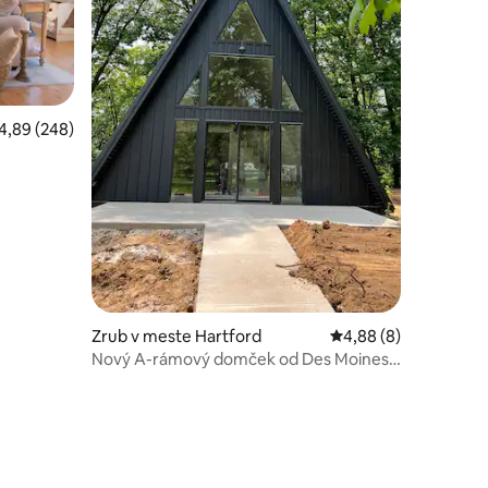
riemerné ohodnotenie 4,89 z 5, počet hodnotení: 248
4,89 (248)
notení: 13
Zrub v meste Hartford
Priemerné ohodnoteni
4,88 (8)
Nový A-rámový domček od Des Moines
(téma Milkweed)!