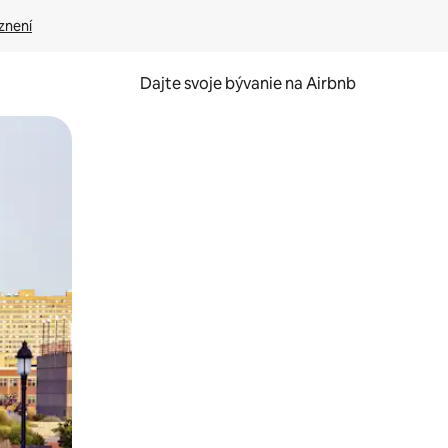
znení
Dajte svoje bývanie na Airbnb
kúmať pomocou dotykových gest či potiahnutia prstom.