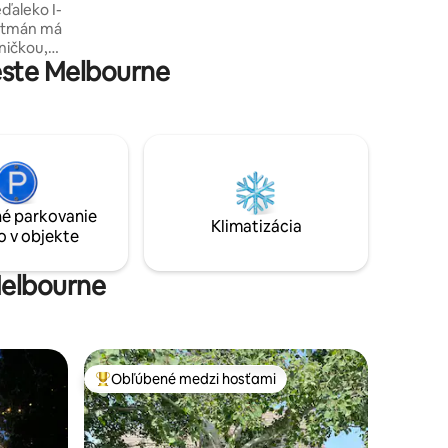
eďaleko I-
povolené až 2 psy. ***Podujatia/fotenia
artmán má
sú povolené len s písomným povolením a
ničkou,
budú za príplatok. Žiadne podujatia s viac
este Melbourne
ako 25 účastníkmi.***
e. Užite
. V
.
 nachádza
alíček na
é parkovanie
Klimatizácia
o v objekte
ízor.
ska.
Melbourne
Obľúbené medzi hosťami
Najobľúbenejšie medzi hosťami