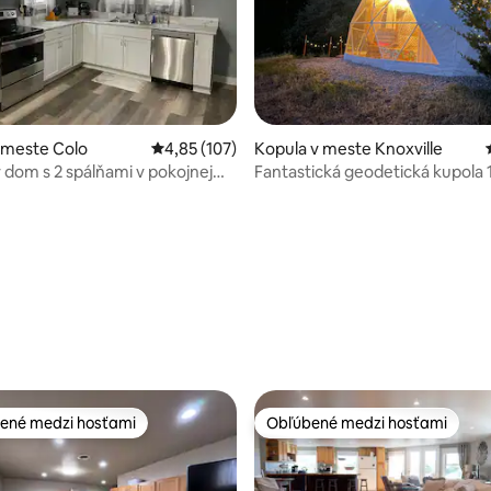
 meste Colo
Priemerné ohodnotenie 4,85 z 5, počet hodn
4,85 (107)
Kopula v meste Knoxville
ie 5 z 5, počet hodnotení: 137
 dom s 2 spálňami v pokojnej
Fantastická geodetická kupola 1
jazere Red Rock
ené medzi hosťami
Obľúbené medzi hosťami
enejšie medzi hosťami
Obľúbené medzi hosťami