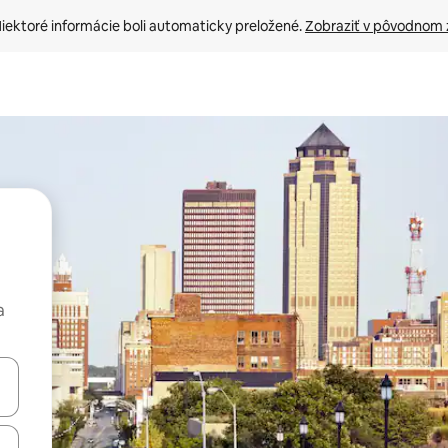
iektoré informácie boli automaticky preložené. 
Zobraziť v pôvodnom 
a
rechádzať pomocou klávesov so šípkami nahor a nadol alebo ich pres