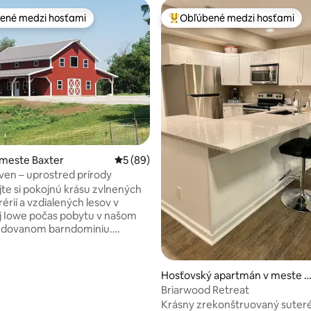
ené medzi hosťami
Obľúbené medzi hosťami
enejšie medzi hosťami
Najobľúbenejšie medzi hosťami
 meste Baxter
Priemerné ohodnotenie 5 z 5, počet hodn
5 (89)
4,94 z 5, počet hodnotení: 102
aven – uprostred prírody
te si pokojnú krásu zvlnených
j Iowe počas pobytu v našom
dovanom barndominiu.
e si rozsiahle výhľady,
e vtáky a rôzne voľne žijúce
ednej verandy. Ubytujte sa
Hosťovský apartmán v meste 
pri elektrickom krbe,
nkeny
Briarwood Retreat
e si film na televízore Roku,
Krásny zrekonštruovaný suter
 v čitateľskom kútiku, využite