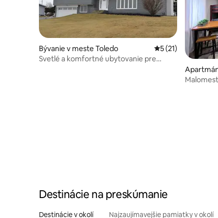
Bývanie v meste Toledo
Priemerné ohodnote
5 (21)
Svetlé a komfortné ubytovanie pre
rodiny a skupiny
Apartmán
Malomest
Destinácie na preskúmanie
Destinácie v okolí
Najzaujímavejšie pamiatky v okolí