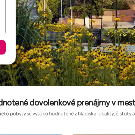
odnotené dovolenkové prenájmy v mes
tieto pobyty sú vysoko hodnotené z hľadiska lokality, čistoty 