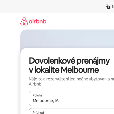
Preskočiť
N
na
obsah.
Dovolenkové prenájmy
v lokalite Melbourne
Nájdite a rezervujte si jedinečné ubytovania n
Airbnb
Poloha
Keď budú výsledky k dispozícii, môžete si ich p
Príchod