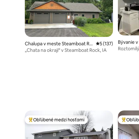
Bývanie v
Chalupa v meste Steamboat Ro
Priemerné ohodnoten
5 (137)
Roztomilý
ck
„Chata na okraji“ v Steamboat Rock, IA
štvrti
Obľúbené medzi hosťami
Obľúb
Najobľúbenejšie medzi hosťami
Najobľúb