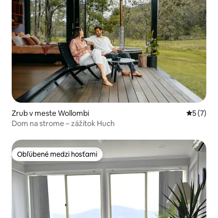
Zrub v meste Wollombi
Priemerné
5 (7)
Dom na strome – zážitok Huch
Obľúbené medzi hosťami
Obľúbené medzi hosťami