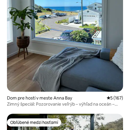
Dom pre hostí v meste Anna Bay
Priemerné o
5 (167)
Zimný špeciál: Pozorovanie veľrýb – výhľad na oceán –
Zala
Obľúbené medzi hosťami
Obľúbené medzi hosťami