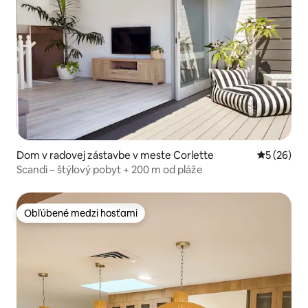
Dom v radovej zástavbe v meste Corlette
Priemerné 
5 (26)
Scandi – štýlový pobyt + 200 m od pláže
Obľúbené medzi hosťami
Obľúbené medzi hosťami