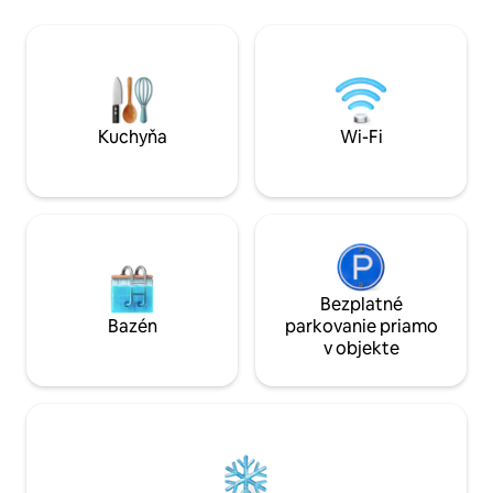
praskajúcej ohniska. Žite vo veľk
navrhnutý tak, aby bol pohodlný a
tomto minidome mi
pohodlný. S pohodlnými posteľami, plne
vzdialenosť od ob
vybavenou kuchyňou a modernou
Spoznajte farmu a 
atmosférou je to skvelé miesto pre
Čerstvé vajcia a 
cestovateľov, ktorí chcú počas cesty
Rezervujte teraz!
oddychovať. Sme blízko miestnych
7 nocí.
atrakcií a dopravy, čo uľahčuje
Kuchyňa
Wi-Fi
objavovanie. Ideálne pre páry a malé
rodiny – rezervujte si pobyt a oddýchnite
si v pohodlí.
Bezplatné
Bazén
parkovanie priamo
v objekte