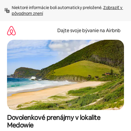
Preskočiť
Niektoré informácie boli automaticky preložené. 
Zobraziť v 
na
pôvodnom znení
obsah.
Dajte svoje bývanie na Airbnb
Dovolenkové prenájmy v lokalite
Medowie