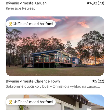
Bývanie v meste Karuah
Priemerné oho
4,92 (73)
Riverside Retreat
Obľúbené medzi hosťami
Najobľúbenejšie medzi hosťami
Bývanie v meste Clarence Town
Priemerné 
5 (22)
Súkromné útočisko v buši – Ohnisko a výhľad na západ
slnka
Obľúbené medzi hosťami
Najobľúbenejšie medzi hosťami