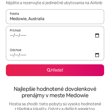
Nájdite a rezervujte si jedinečné ubytovania na Airbnb
Poloha
Keď budú výsledky k dispozícii, môžete si ich prechádzať pom
Príchod
Odchod
Hľadať
Najlepšie hodnotené dovolenkové
prenájmy v meste Medowie
Hostia sa zhodli: tieto pobyty sú vysoko hodnotené
z hľadiska lokality, čistoty a ďalších aspektov.