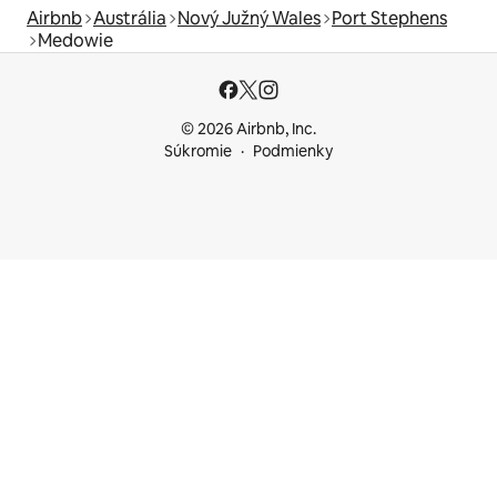
Airbnb
Austrália
Nový Južný Wales
Port Stephens
Medowie
© 2026 Airbnb, Inc.
Súkromie
Podmienky