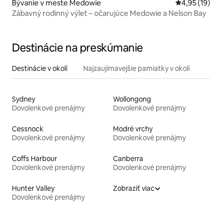
Bývanie v meste Medowie
Priemerné oho
4,95 (19)
Zábavný rodinný výlet – očarujúce Medowie a Nelson Bay
Destinácie na preskúmanie
Destinácie v okolí
Najzaujímavejšie pamiatky v okolí
Sydney
Wollongong
Dovolenkové prenájmy
Dovolenkové prenájmy
Cessnock
Modré vrchy
Dovolenkové prenájmy
Dovolenkové prenájmy
Coffs Harbour
Canberra
Dovolenkové prenájmy
Dovolenkové prenájmy
Hunter Valley
Zobraziť viac
Dovolenkové prenájmy