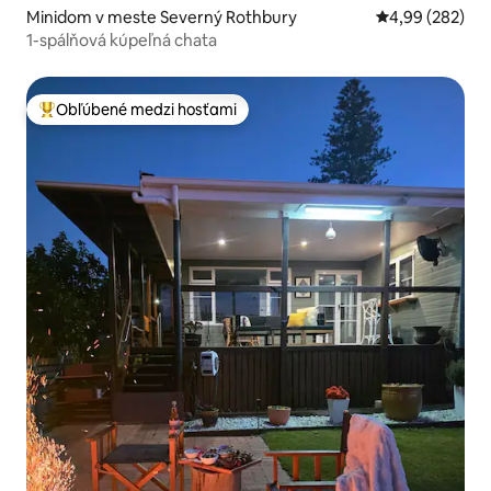
Minidom v meste Severný Rothbury
Priemerné ohod
4,99 (282)
1-spálňová kúpeľná chata
Obľúbené medzi hosťami
Najobľúbenejšie medzi hosťami