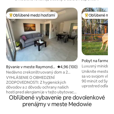
Obľúbené medzi hosťami
Obľúbené medz
Najobľúbenejšie medzi hosťami
Najobľúbenejšie 
Pobyt na farme v
oranbong
Luxusný minidom 
Bývanie v meste Raymond T
Priemerné ohodnotenie 4,96 z 5
4,96 (100)
zvieratá • vonkajši
Uniknite mestským
errace
Nedávno zrekonštruovaný dom a 2
sa vo svojom vlas
minúty od diaľnice
VYHLÁSENIE O OBMEDZENÍ
90 minút od Sydney. Zobuďt
ZODPOVEDNOSTI: Z hygienických
uprostred odľahlé
dôvodov a z dôvodu ochrany našich
akrovej fungujúcej farm
hostí pred alergiami je v tejto ubytovacej
nakŕmte kozy, kurč
Obľúbené vybavenie pre dovolenkové
jednotke ZAKÁZANÉ PRÍSŤ S DOMÁCIMI
Oddýchnite si vo 
ZVIERATAMI. Cíťte sa tu ako doma v
prenájmy v meste Medowie
vonkajšej kamennej
našom útulnom priestore s 2 spálňami a
západ slnka cez tý
manželskými posteľami , ktorý je