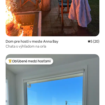
Dom pre hostí v meste Anna Bay
Priemerné 
5 (20)
Chata s výhľadom na orla
Obľúbené medzi hosťami
Najobľúbenejšie medzi hosťami