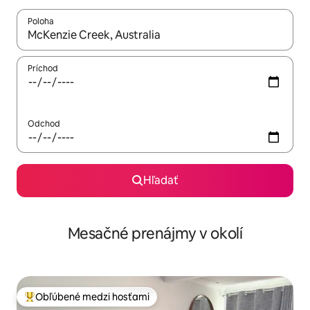
Poloha
Keď budú výsledky k dispozícii, môžete si ich prechádzať pom
Príchod
Odchod
Hľadať
Mesačné prenájmy v okolí
Obľúbené medzi hosťami
Najobľúbenejšie medzi hosťami