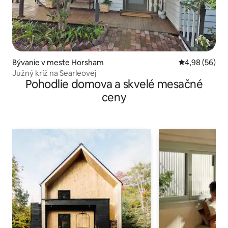
Bývanie v meste Horsham
Priemerné oho
4,98 (56)
Južný kríž na Searleovej
Pohodlie domova a skvelé mesačné
ceny