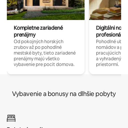
Kompletne zariadené
Digitálni nomá
prenájmy
profesionáli 
Od pokojných horských
Pohodlné ubyto
zrubov až po pohodlné
nomádov a pro
mestské byty, tieto zariadené
pracujúcich na 
prenájmy majú všetko
a vyhradenými
vybavenie pre pocit domova.
priestormi.
Vybavenie a bonusy na dlhšie pobyty