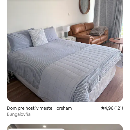
Dom pre hostí v meste Horsham
Priemerné oho
4,96 (121)
Bungalovňa