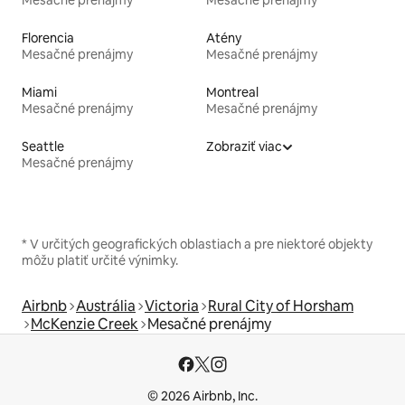
Mesačné prenájmy
Mesačné prenájmy
Florencia
Atény
Mesačné prenájmy
Mesačné prenájmy
Miami
Montreal
Mesačné prenájmy
Mesačné prenájmy
Seattle
Zobraziť viac
Mesačné prenájmy
* V určitých geografických oblastiach a pre niektoré objekty
môžu platiť určité výnimky.
Airbnb
Austrália
Victoria
Rural City of Horsham
McKenzie Creek
Mesačné prenájmy
© 2026 Airbnb, Inc.