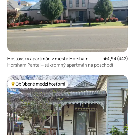
Hosťovský apartmán v meste Horsham
Priemerné ohod
4,94 (442)
Horsham Pantai – súkromný apartmán na poschodí
Obľúbené medzi hosťami
Najobľúbenejšie medzi hosťami