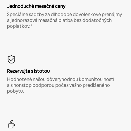
Jednoduché mesačné ceny
Špeciálne sadzby za dlhodobé dovolenkové prenájmy
a jednorazová mesačná platba bez dodatočných
poplatkov.*
Rezervujte s istotou
Hodnotené našou dôveryhodnou komunitou hostí
a s nonstop podporou počas vášho predĺženého
pobytu.