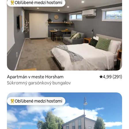
Obľúbené medzi hosťami
Najobľúbenejšie medzi hosťami
Apartmán v meste Horsham
Priemerné ohod
4,99 (291)
Súkromný garsónkový bungalov
Obľúbené medzi hosťami
Najobľúbenejšie medzi hosťami