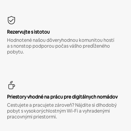
Rezervujte s istotou
Hodnotené našou dôveryhodnou komunitou hostí
a s nonstop podporou počas vášho predĺženého
pobytu.
Priestory vhodné na prácu pre digitálnych nomádov
Cestujete a pracujete zároveň? Nájdite si dlhodobý
pobyt s vysokorýchlostným Wi-Fi a vyhradenými
pracovnými priestormi.