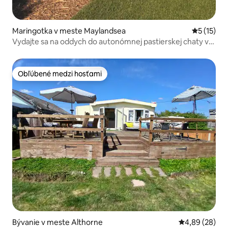
Maringotka v meste Maylandsea
Priemerné
5 (15)
Vydajte sa na oddych do autonómnej pastierskej chaty v
slaniskách
Obľúbené medzi hosťami
Obľúbené medzi hosťami
Bývanie v meste Althorne
Priemerné oho
4,89 (28)