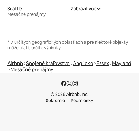
Seattle
Zobraziť viac
Mesačné prenájmy
* V určitých geografických oblastiach a pre niektoré objekty
môžu platiť určité výnimky.
Airbnb
Spojené kráľovstvo
Anglicko
Essex
Mayland
Mesačné prenájmy
© 2026 Airbnb, Inc.
Súkromie
Podmienky