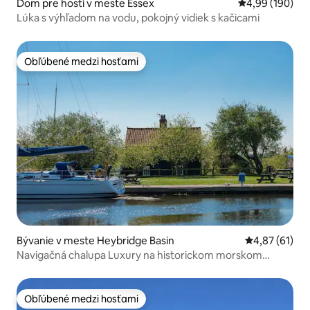
Dom pre hostí v meste Essex
Priemerné ohod
4,99 (190)
Lúka s výhľadom na vodu, pokojný vidiek s kačicami
Obľúbené medzi hosťami
Obľúbené medzi hosťami
Bývanie v meste Heybridge Basin
Priemerné oho
4,87 (61)
Navigačná chalupa Luxury na historickom morskom
zámku
Obľúbené medzi hosťami
Obľúbené medzi hosťami