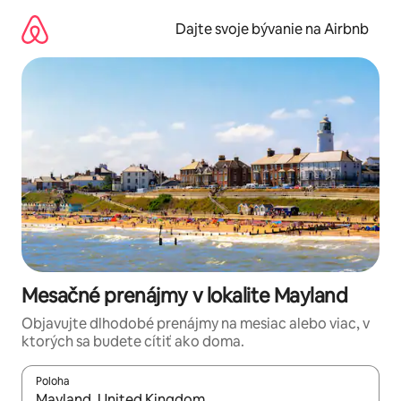
Preskočiť
na
Dajte svoje bývanie na Airbnb
obsah.
Mesačné prenájmy v lokalite Mayland
Objavujte dlhodobé prenájmy na mesiac alebo viac, v
ktorých sa budete cítiť ako doma.
Poloha
Keď budú výsledky k dispozícii, môžete si ich prechádzať pom