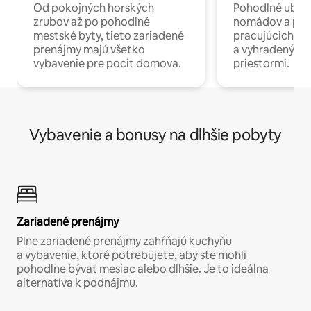
Od pokojných horských
Pohodlné ubyto
zrubov až po pohodlné
nomádov a pro
mestské byty, tieto zariadené
pracujúcich na 
prenájmy majú všetko
a vyhradenými
vybavenie pre pocit domova.
priestormi.
Vybavenie a bonusy na dlhšie pobyty
Zariadené prenájmy
Plne zariadené prenájmy zahŕňajú kuchyňu
a vybavenie, ktoré potrebujete, aby ste mohli
pohodlne bývať mesiac alebo dlhšie. Je to ideálna
alternatíva k podnájmu.